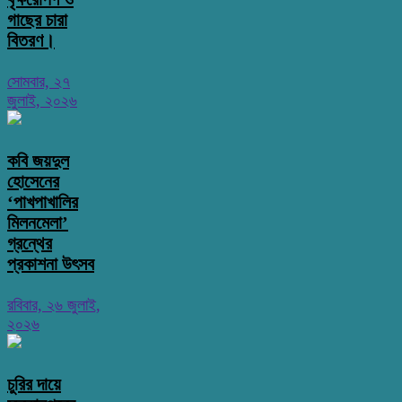
গাছের চারা
বিতরণ।
সোমবার, ২৭
জুলাই, ২০২৬
কবি জয়দুল
হোসেনের
‘পাখপাখালির
মিলনমেলা’
গ্রন্থের
প্রকাশনা উৎসব
রবিবার, ২৬ জুলাই,
২০২৬
চুরির দায়ে