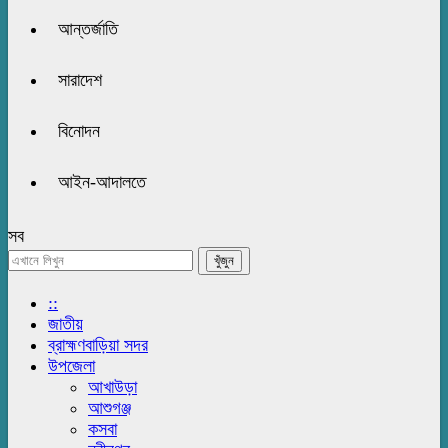
আন্তর্জাতি
সারাদেশ
বিনোদন
আইন-আদালতে
সব
::
জাতীয়
ব্রাহ্মণবাড়িয়া সদর
উপজেলা
আখাউড়া
আশুগঞ্জ
কসবা