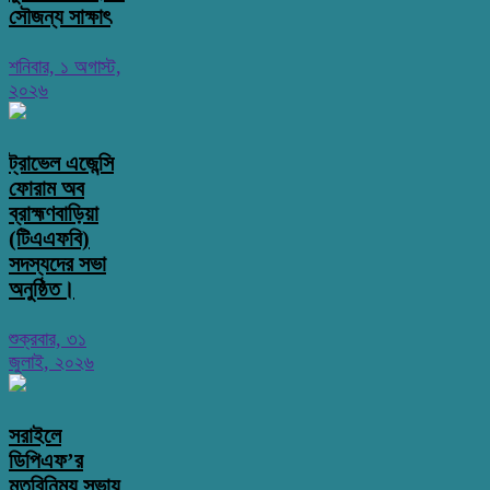
সৌজন্য সাক্ষাৎ
শনিবার, ১ অগাস্ট,
২০২৬
ট্রাভেল এজেন্সি
ফোরাম অব
ব্রাহ্মণবাড়িয়া
(টিএএফবি)
সদস্যদের সভা
অনুষ্ঠিত।
শুক্রবার, ৩১
জুলাই, ২০২৬
সরাইলে
ডিপিএফ’র
মতবিনিময় সভায়