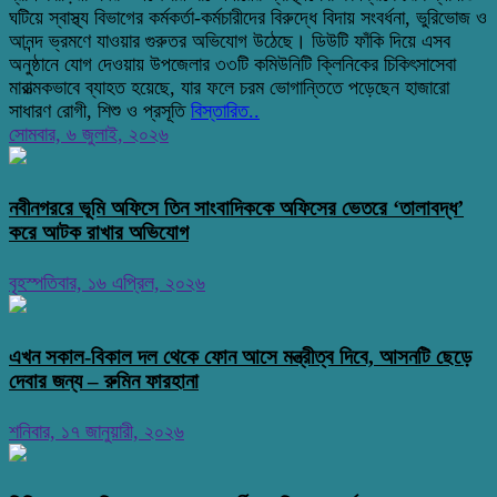
ঘটিয়ে স্বাস্থ্য বিভাগের কর্মকর্তা-কর্মচারীদের বিরুদ্ধে বিদায় সংবর্ধনা, ভুরিভোজ ও
আনন্দ ভ্রমণে যাওয়ার গুরুতর অভিযোগ উঠেছে। ডিউটি ফাঁকি দিয়ে এসব
অনুষ্ঠানে যোগ দেওয়ায় উপজেলার ৩৩টি কমিউনিটি ক্লিনিকের চিকিৎসাসেবা
মারাত্মকভাবে ব্যাহত হয়েছে, যার ফলে চরম ভোগান্তিতে পড়েছেন হাজারো
সাধারণ রোগী, শিশু ও প্রসূতি
বিস্তারিত..
সোমবার, ৬ জুলাই, ২০২৬
নবীনগররে ভূমি অফিসে তিন সাংবাদিককে অফিসের ভেতরে ‘তালাবদ্ধ’
করে আটক রাখার অভিযোগ
বৃহস্পতিবার, ১৬ এপ্রিল, ২০২৬
এখন সকাল-বিকাল দল থেকে ফোন আসে মন্ত্রীত্ব দিবে, আসনটি ছেড়ে
দেবার জন্য – রুমিন ফারহানা
শনিবার, ১৭ জানুয়ারী, ২০২৬