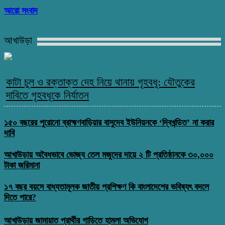
আরো সংবাদ
আখাউড়া
কাটা চুল ও রক্তাক্ত দেহ নিয়ে থানায় গৃহবধূ: যৌতুকের
দাবিতে গৃহবধূকে নির্যাতন
১৫০ বছরের পুরোনো ব্রাহ্মণবাড়িয়ার বাসুদেব ইউনিয়নকে ‘দ্বিখন্ডিত’ না করার
দাবি
আখাউড়ায় অবৈধভাবে ভোজ্য তেল মজুদের দায়ে ২ টি প্রতিষ্ঠানকে ৩০,০০০
টাকা জরিমানা
১৭ বছর বয়সে বাধ্যতামূলক জাতীয় প্রশিক্ষণ কি বাংলাদেশের ভবিষ্যৎ বদলে
দিতে পারে?
আখাউড়ায় জামায়াত প্রার্থীর গাড়িতে হামলা অভিযোগ