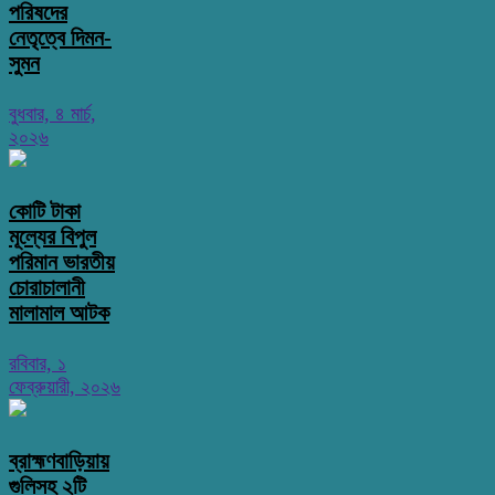
পরিষদের
নেতৃত্বে দিমন-
সুমন
বুধবার, ৪ মার্চ,
২০২৬
কোটি টাকা
মূল্যের বিপুল
পরিমান ভারতীয়
চোরাচালানী
মালামাল আটক
রবিবার, ১
ফেব্রুয়ারী, ২০২৬
ব্রাহ্মণবাড়িয়ায়
গুলিসহ ২টি