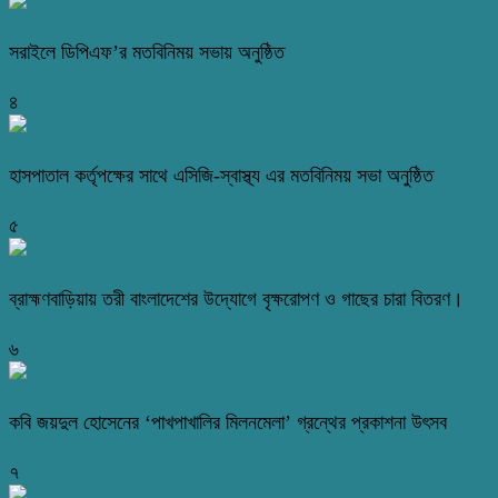
সরাইলে ডিপিএফ’র মতবিনিময় সভায় অনুষ্ঠিত
৪
হাসপাতাল কর্তৃপক্ষের সাথে এসিজি-স্বাস্থ্য এর মতবিনিময় সভা অনুষ্ঠিত
৫
ব্রাহ্মণবাড়িয়ায় তরী বাংলাদেশের উদ্যোগে বৃক্ষরোপণ ও গাছের চারা বিতরণ।
৬
কবি জয়দুল হোসেনের ‘পাখপাখালির মিলনমেলা’ গ্রন্থের প্রকাশনা উৎসব
৭