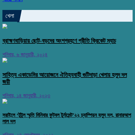
খেলা
ব্রাহ্মণবাড়িয়ায় ছোট-বড়দের অংশগ্রহণে প্রীতি ক্রিকেট ম্যাচ
শনিবার, ৬ জানুয়ারী, ২০২৪
সাহিত্য একাডেমির আয়োজনে ঐতিহ্যবাহী গুটিদাড়া খেলায় হলুদ দল
জয়ী
শনিবার, ১৪ জানুয়ারী, ২০২৩
সরাইলে ‘টুটুল স্মৃতি মিনিবার ফুটবল টুর্নামেন্ট’২২ চ্যাম্পিয়ন হলুদ দল, রানারআপ
লাল দল