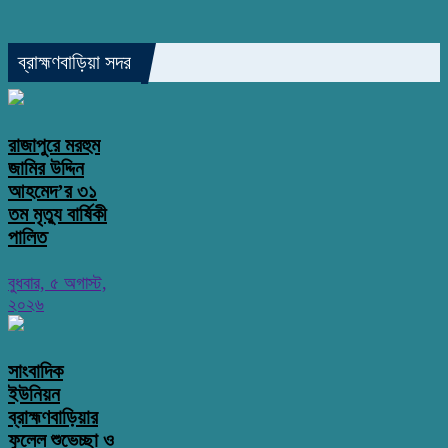
ব্রাহ্মণবাড়িয়া সদর
রাজাপুরে মরহুম
জামির উদ্দিন
আহমেদ’র ৩১
তম মৃত্যু বার্ষিকী
পালিত
বুধবার, ৫ অগাস্ট,
২০২৬
সাংবাদিক
ইউনিয়ন
ব্রাহ্মণবাড়িয়ার
ফুলেল শুভেচ্ছা ও