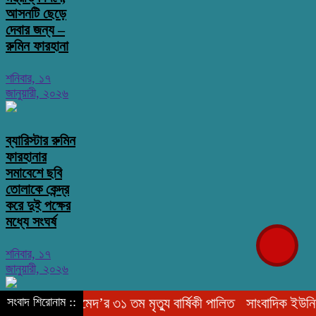
আসনটি ছেড়ে
দেবার জন্য –
রুমিন ফারহানা
শনিবার, ১৭
জানুয়ারী, ২০২৬
ব্যারিস্টার রুমিন
ফারহানার
সমাবেশে ছবি
তোলাকে কেন্দ্র
করে দুই পক্ষের
মধ্যে সংঘর্ষ
শনিবার, ১৭
জানুয়ারী, ২০২৬
দ্দিন আহমেদ’র ৩১ তম মৃত্যু বার্ষিকী পালিত
সংবাদ শিরোনাম ::
সাংবাদিক ইউনিয়ন ব্রাহ্
সংস্কারের একটি