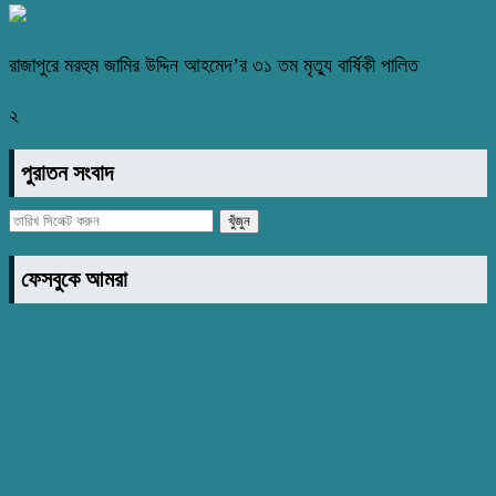
রাজাপুরে মরহুম জামির উদ্দিন আহমেদ’র ৩১ তম মৃত্যু বার্ষিকী পালিত
২
পুরাতন সংবাদ
ফেসবুকে আমরা