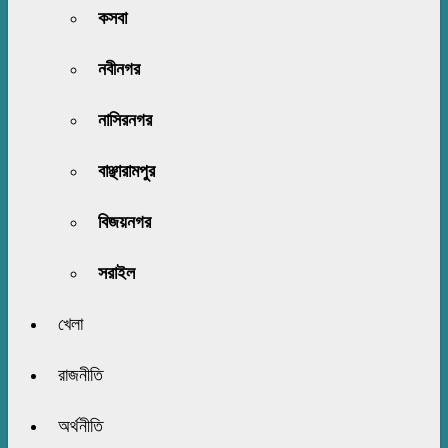
কসবা
নবীনগর
নাসিরনগর
বাঞ্ছারামপুর
বিজয়নগর
সরাইল
খেলা
রাজনীতি
অর্থনীতি