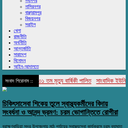
নবীনগর
নাসিরনগর
বাঞ্ছারামপুর
বিজয়নগর
সরাইল
খেলা
রাজনীতি
অর্থনীতি
আন্তর্জাতি
সারাদেশ
বিনোদন
আইন-আদালতে
ন আহমেদ’র ৩১ তম মৃত্যু বার্ষিকী পালিত
সাংবাদিক ইউনিয়ন ব্রাহ্
সংবাদ শিরোনাম ::
চিকিৎসাসেবা শিকেয় তুলে স্বাস্থ্যকর্মীদের বিদায়
সংবর্ধনা ও আনন্দ ভ্রমণ: চরম ভোগান্তিতে রোগীরা
ব্রাহ্মণবাড়িয়া সদর উপজেলায় মাঠ পর্যায়ের স্বাস্থ্যসেবা কার্যক্রমে চরম ব্যাঘাত