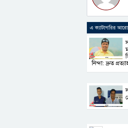
এ ক্যাটাগরির আর
স
ম
ম
নিন্দা: দ্রুত প্রত্
গ