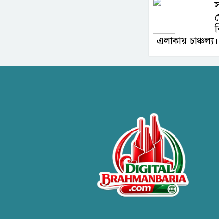
স
ব
এলাকায় চাঞ্চল্য।