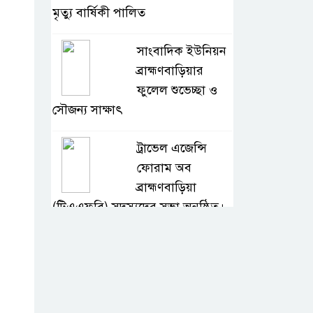
মৃত্যু বার্ষিকী পালিত
সাংবাদিক ইউনিয়ন
ব্রাহ্মণবাড়িয়ার
ফুলেল শুভেচ্ছা ও
সৌজন্য সাক্ষাৎ
ট্রাভেল এজেন্সি
ফোরাম অব
ব্রাহ্মণবাড়িয়া
(টিএএফবি) সদস্যদের সভা অনুষ্ঠিত।
সরাইলে ডিপিএফ’র
মতবিনিময় সভায়
অনুষ্ঠিত