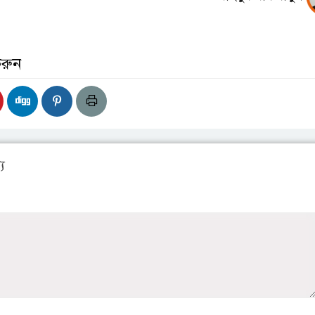
করুন
য