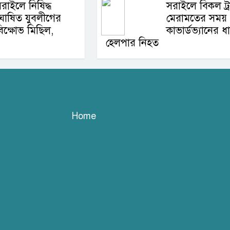
রাইলে নিষিদ্ধ
সরাইলে বিকল ট্র
ঘোষিত যুবলীগের
মেরামতের সময়
িক্ষোভ মিছিল,
কাভার্ডভ্যানের ধা
হেলপার নিহত
Home