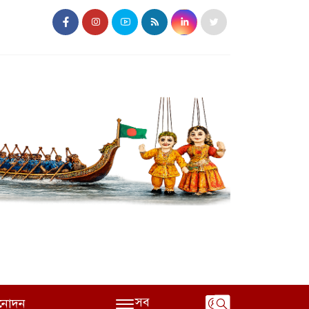
সব
নোদন