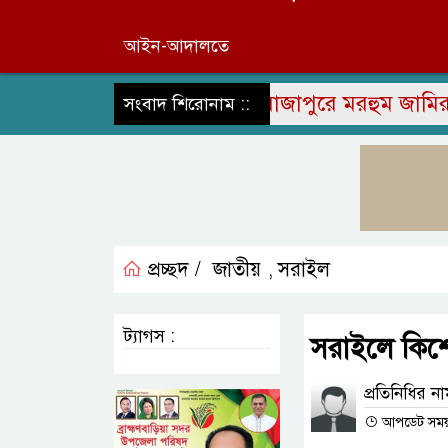
আইন-আদালতে
রাজাপুরে মরহুম জামির উদ্দিন
সংবাদ শিরোনাম ::
প্রচ্ছদ /
জাতীয়
সরাইল
,
ট্যাগস :
সরাইলে কিশো
প্রতিনিধির ন
আপডেট সময় :