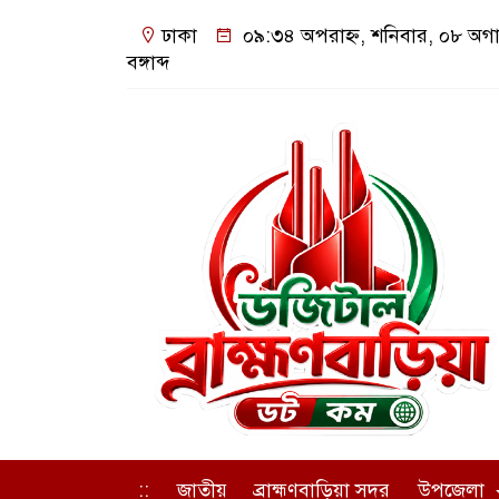
ঢাকা
০৯:৩৪ অপরাহ্ন, শনিবার, ০৮ অগা
বঙ্গাব্দ
::
জাতীয়
ব্রাহ্মণবাড়িয়া সদর
উপজেলা