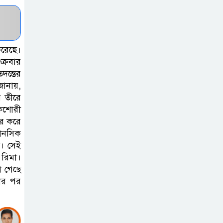
হাসপাতাল
কর্তৃপক্ষের সাথে
এসিজি-স্বাস্থ্য এর
মতবিনিময় সভা অনুষ্ঠিত
করেছে।
ক্রবার
দন্তের
ব্রাহ্মণবাড়িয়ায় তরী
জানায়,
বাংলাদেশের
র তীরে
উদ্যোগে বৃক্ষরোপণ
কিশোরী
ও গাছের চারা বিতরণ।
ার করে
মানসিক
ল। সেই
কবি জয়দুল
 রিমা।
হোসেনের
া গেছে
‘পাখপাখালির
য়ার পর
মিলনমেলা’ গ্রন্থের প্রকাশনা উৎসব
চুরির দায়ে