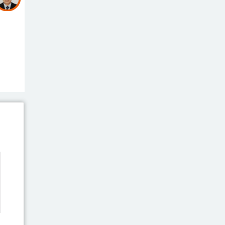
সুলতানপুরের
বোরহান উদ্দিন
গ্রেপ্তার, কারাগারে প্রেরণ
সরাইলে সাংবাদিক
মাসুদের বিরুদ্ধে
মিথ্যা মামলার তীব্র
নিন্দা: দ্রুত প্রত্যাহারের দাবি
ঢেউ’র আহবায়ক
সোহেল সদস্য সচিব
আইফাত