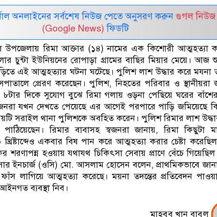
নাল অনলাইনের সর্বশেষ নিউজ পেতে অনুসরণ করুন
গুগল নিউজ
(Google News)
ফিডটি
াইল উপজেলায় রিমা আক্তার (১৪) নামের এক কিশোরী আত্মহত্যা 
 চুন্টা ইউনিয়নের রোপাড়া গ্রামের বাছির মিয়ার মেয়ে। আজ শু
িতে এই আত্মহত্যার ঘটনা ঘটেছে। পুলিশ লাশ উদ্ধার করে মযনা ত
পাতালে প্রেরণ করেছেন। পুলিশ, নিহতের পরিবার ও স্থানীয়রা 
 ৮টার দিকে সুযোগ বুঝে রিমা গলায় ওড়না পেছিয়ে ঘরের বাঁশে
স্বজনরা যখন দেখতে পেয়েছে এর আগেই পরপারে পাড়ি জমিয়েছে 
ষয়টি সরাইল থানা পুলিশকে অবহিত করেন। পুলিশ রিমার লাশ উদ্ধ
য পাঠিয়েছেন। রিমার বাবাসহ স্বজনরা জানায়, রিমা কিছুটা 
খ্রিষ্টাব্দেও একবার বিষ পান করে আত্মহত্যা করার চেষ্টা করেছি
সকের শরণাপন্ন হওয়ায় যথাযথ চিকিৎসা সেবায় প্রাণে বেঁচে গিয়েছিল
ার ইনচার্জ (ওসি) মো. আসলাম হোসেন বলেন, প্রাথমিকভাবে জান
াঁস লাগিয়ে আত্মহত্যা করেছে। ময়না তদন্তের প্রতিবেদন পাও
 আইনগত ব্যবস্থা নিব।
মাহবুব খান বাবুল