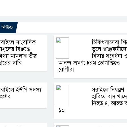
ো নিউজ
রাইলে সাংবাদিক
চিকিৎসাসেবা শ
াসুদের বিরুদ্ধে
তুলে স্বাস্থ্যকর্মীদ
িথ্যা মামলার তীব্র
বিদায় সংবর্ধনা 
যাহারের দাবি
আনন্দ ভ্রমণ: চরম ভোগান্তিতে
রোগীরা
সরাইলে ইউপি সদস্য
সরাইলে নিয়ন্ত্রণ
্রেপ্তার
হারিয়ে বাস খাদে
নিহত ৪, আহত অ
১০