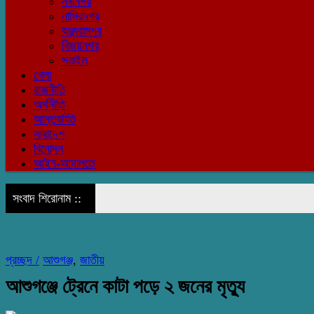
নবীনগর
নাসিরনগর
বাঞ্ছারামপুর
বিজয়নগর
সরাইল
খেলা
রাজনীতি
অর্থনীতি
আন্তর্জাতি
সারাদেশ
বিনোদন
আইন-আদালতে
সংবাদ শিরোনাম ::
প্রচ্ছদ /
আশুগঞ্জ
,
জাতীয়
আশুগঞ্জে ট্রেনে কাটা পড়ে ২ জনের মৃত্যু