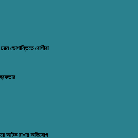
মণ: চরম ভোগান্তিতে রোগীরা
্রেফতার
 করে আটক রাখার অভিযোগ