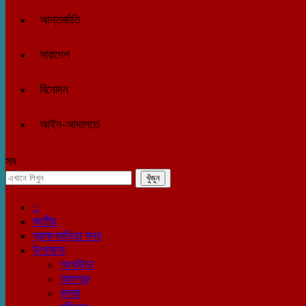
আন্তর্জাতি
সারাদেশ
বিনোদন
আইন-আদালতে
সব
::
জাতীয়
ব্রাহ্মণবাড়িয়া সদর
উপজেলা
আখাউড়া
আশুগঞ্জ
কসবা