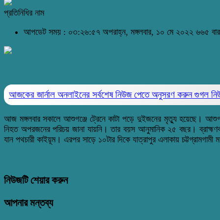
প্রতিনিধির নাম
আপডেট সময় : ০৩:২৬:৫৭ অপরাহ্ন, মঙ্গলবার, ১০ মে ২০২২
৬৬৫ বার
আজকের জার্নাল অনলাইনের সর্বশেষ নিউজ পেতে অনুসরণ করুন
গুগল ন
আজ মঙ্গলবার সকালে আশুগঞ্জে ট্রেনে কাটা পড়ে দুইজনের মৃত্যু হয়েছে। আশু
নিহত অপরজনের পরিচয় জানা যায়নি। তার বয়স আনুমানিক ২৫ বছর। ব্রাহ্মণবাড়
যান পথচারী কাইয়ূম। এরপর সাড়ে ১০টার দিকে যাত্রাপুর এলাকায় চট্টগ্রামগামী
নিউজটি শেয়ার করুন
আপনার মন্তব্য