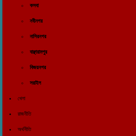
কসবা
নবীনগর
নাসিরনগর
বাঞ্ছারামপুর
বিজয়নগর
সরাইল
খেলা
রাজনীতি
অর্থনীতি