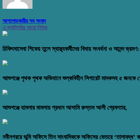
আপলোডকারীর সব সংবাদ
এ ক্যাটাগরির আরো নিউজ
চিকিৎসাসেবা শিকেয় তুলে স্বাস্থ্যকর্মীদের বিদায় সংবর্ধনা ও আনন্দ ভ্র
আশুগঞ্জে পৃথক পৃথক অভিযানে শুল্কবিহীন সিগারেট মাদকসহ ৫ জনকে গ
আশুগঞ্জে হামলার মামলায় প্রধান আসামি রুস্তম আলী গ্রেফতার,
নবীনগররে ভূমি অফিসে তিন সাংবাদিককে অফিসের ভেতরে ‘তালাবদ্ধ’