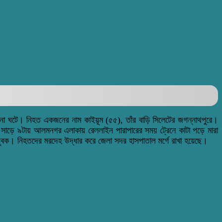
ঘটনা ঘটে। নিহত একজনের নাম কাইয়ূম (৫৫), তাঁর বাড়ি সিলেটের জগন্নাথপুরে।
ল সাড়ে ৯টায় আলমনগর এলাকায় রেললাইন পারাপারের সময় ট্রেনে কাটা পড়ে মারা
ক যুবক। নিহতদের মরদেহ উদ্ধার করে জেলা সদর হাসপাতাল মর্গে রাখা হয়েছে।