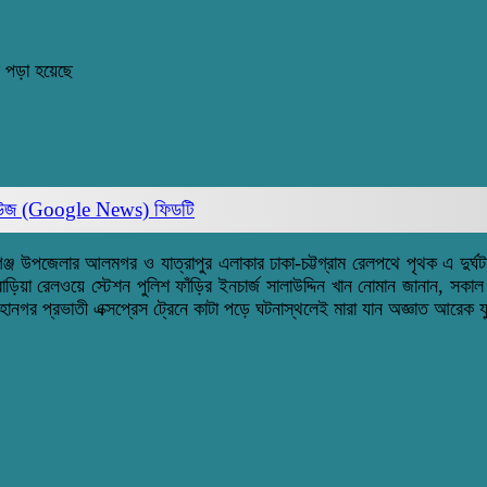
 পড়া হয়েছে
িউজ (Google News)
ফিডটি
গঞ্জ উপজেলার আলমগর ও যাত্রাপুর এলাকার ঢাকা-চট্টগ্রাম রেলপথে পৃথক এ দুর্
িয়া রেলওয়ে স্টেশন পুলিশ ফাঁড়ির ইনচার্জ সালাউদ্দিন খান নোমান জানান, সকা
 মহানগর প্রভাতী এক্সপ্রেস ট্রেনে কাটা পড়ে ঘটনাস্থলেই মারা যান অজ্ঞাত আরে