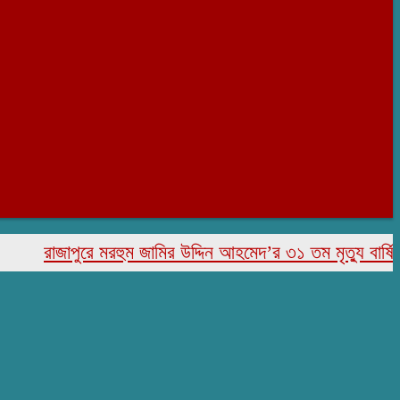
রাজাপুরে মরহুম জামির উদ্দিন আহমেদ’র ৩১ তম মৃত্যু বার্ষিকী পাল