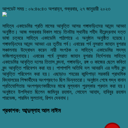
আপডেট সময় : ০৯:৪৬:৪৩ অপরাহ্ন, শুক্রবার, ২৭ জানুয়ারী ২০২৩
সাহিত্য একাডেমির প্রতি মাসের আবৃত্তি আসর গঙ্গাফড়িংদের আনন্দ আড্ডা
অনুষ্ঠিত। আজ শুক্রবার বিকাল সাড়ে তিনটায় স্থানীয় শহীদ ধীরেন্দ্রনাথ দত্ত
ভাষা চত্বরে সাহিত্য একাডেমি পাঠাগারে এ অনুষ্ঠান অনুষ্ঠিত হয়েছে।
গঙ্গাফড়িংদের আনন্দ আড্ডা এর তৃতীয় পর্ব। এবারের পর্ব নুসরাত জাহান বুশরার
সঞ্চালনায় উদ্বোধন করেন নারী সংগঠক ও সাহিত্য একাডেমির সদস্য
ফজিলাতুন্নাহার। এবারের পর্বে নুসরাত জাহান বুশরার নির্দেশনায় সাহিত্য
একাডেমির আবৃত্তি দলের তিতাস বন্দনা, গঙ্গাফড়িং, রঙ্গ ও কাজের ছেলে কবিতা
বৃন্দ আবৃত্তি পরিবেশন করা হয়। পাশাপাশি অতিথি দল আবরনি এর দলীয় বৃন্দ
আবৃত্তি পরিবেশন করা হয়। এছাড়াও শহরের কান্দিপাড়া সরকারি প্রাথমিক
বিদ্যালয়ের শিক্ষার্থীদের অংশগ্রহণও ছিল ভিন্নতরো। অনুষ্ঠান শেষে শুদ্ধ বানান
প্রতিযোগিতায় অংশগ্রহণকারীদের মাঝে মূল্যবান পুরস্কার প্রদান করা হয়।
অনুষ্ঠানে উপস্থিত ছিলেন জামিনুর রহমান, সোহেল আহাদ, হাবিবুর রহমান
পারভেজ, শারমিন সুলতানা, রিপন দেবনাথ।
প্রকাশক: আব্দুল্লাহ আল নাঈম