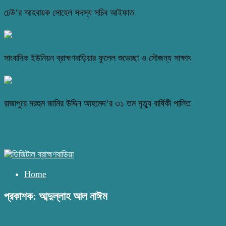
ঢেউ’র আহবায়ক সোহেল সদস্য সচিব আইফাত
সাংবাদিক ইউনিয়ন ব্রাহ্মণবাড়িয়ার ফুলেল শুভেচ্ছা ও সৌজন্য সাক্ষাৎ
রাজাপুরে মরহুম জামির উদ্দিন আহমেদ’র ৩১ তম মৃত্যু বার্ষিকী পালিত
Home
প্রকাশক: আব্দুল্লাহ আল নাঈম