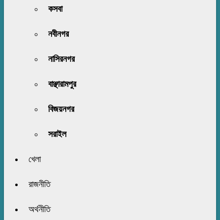
কসবা
নবীনগর
নাসিরনগর
বাঞ্ছারামপুর
বিজয়নগর
সরাইল
খেলা
রাজনীতি
অর্থনীতি