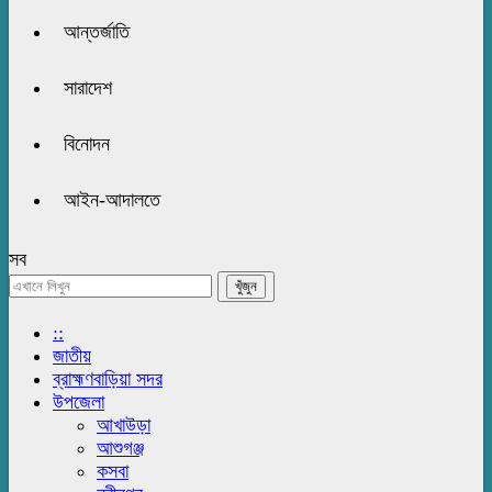
আন্তর্জাতি
সারাদেশ
বিনোদন
আইন-আদালতে
সব
::
জাতীয়
ব্রাহ্মণবাড়িয়া সদর
উপজেলা
আখাউড়া
আশুগঞ্জ
কসবা