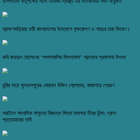
হাসপাতাল কর্তৃপক্ষের সাথে এসিজি-স্বাস্থ্য এর মতবিনিময় সভা অনুষ্ঠিত
ব্রাহ্মণবাড়িয়ায় তরী বাংলাদেশের উদ্যোগে বৃক্ষরোপণ ও গাছের চারা বিতরণ।
কবি জয়দুল হোসেনের ‘পাখপাখালির মিলনমেলা’ গ্রন্থের প্রকাশনা উৎসব
চুরির দায়ে সুলতানপুরের বোরহান উদ্দিন গ্রেপ্তার, কারাগারে প্রেরণ
সরাইলে সাংবাদিক মাসুদের বিরুদ্ধে মিথ্যা মামলার তীব্র নিন্দা: দ্রুত
প্রত্যাহারের দাবি