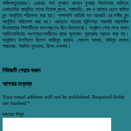
ফজিলাতুন্নাহার। এবারের পর্বে নুসরাত জাহান বুশরার নির্দেশনায় সাহিত্য
একাডেমির আবৃত্তি দলের তিতাস বন্দনা, গঙ্গাফড়িং, রঙ্গ ও কাজের ছেলে কবিতা
বৃন্দ আবৃত্তি পরিবেশন করা হয়। পাশাপাশি অতিথি দল আবরনি এর দলীয় বৃন্দ
আবৃত্তি পরিবেশন করা হয়। এছাড়াও শহরের কান্দিপাড়া সরকারি প্রাথমিক
বিদ্যালয়ের শিক্ষার্থীদের অংশগ্রহণও ছিল ভিন্নতরো। অনুষ্ঠান শেষে শুদ্ধ বানান
প্রতিযোগিতায় অংশগ্রহণকারীদের মাঝে মূল্যবান পুরস্কার প্রদান করা হয়।
অনুষ্ঠানে উপস্থিত ছিলেন জামিনুর রহমান, সোহেল আহাদ, হাবিবুর রহমান
পারভেজ, শারমিন সুলতানা, রিপন দেবনাথ।
নিউজটি শেয়ার করুন
আপনার মন্তব্য
Your email address will not be published.
Required fields
are marked
*
মন্তব্য লিখুন