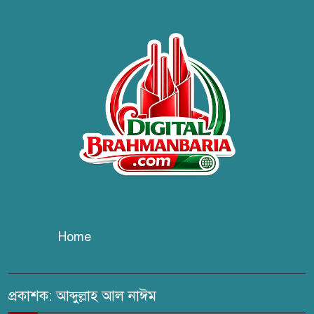
ব্রাহ্মণবাড়িয়ায় তরী বাংলাদেশের
উদ্যোগে বৃক্ষরোপণ ও গাছের চারা
বিতরণ।
কবি জয়দুল হোসেনের
‘পাখপাখালির মিলনমেলা’ গ্রন্থের
প্রকাশনা উৎসব
চুরির দায়ে সুলতানপুরের বোরহান
উদ্দিন গ্রেপ্তার, কারাগারে প্রেরণ
Home
সরাইলে সাংবাদিক মাসুদের বিরুদ্ধে
মিথ্যা মামলার তীব্র নিন্দা: দ্রুত
প্রত্যাহারের দাবি
প্রকাশক: আব্দুল্লাহ আল নাঈম