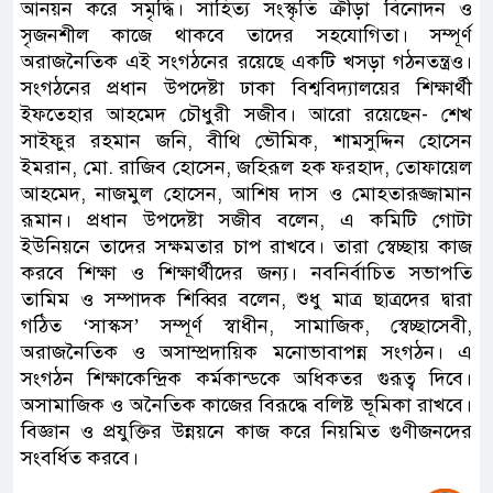
আনয়ন করে সমৃদ্ধি। সাহিত্য সংস্কৃতি ক্রীড়া বিনোদন ও
সৃজনশীল কাজে থাকবে তাদের সহযোগিতা। সম্পূর্ণ
অরাজনৈতিক এই সংগঠনের রয়েছে একটি খসড়া গঠনতন্ত্রও।
সংগঠনের প্রধান উপদেষ্টা ঢাকা বিশ্ববিদ্যালয়ের শিক্ষার্থী
ইফতেহার আহমেদ চৌধুরী সজীব। আরো রয়েছেন- শেখ
সাইফুর রহমান জনি, বীথি ভৌমিক, শামসুদ্দিন হোসেন
ইমরান, মো. রাজিব হোসেন, জহিরূল হক ফরহাদ, তোফায়েল
আহমেদ, নাজমুল হোসেন, আশিষ দাস ও মোহতারূজ্জামান
রূমান। প্রধান উপদেষ্টা সজীব বলেন, এ কমিটি গোটা
ইউনিয়নে তাদের সক্ষমতার চাপ রাখবে। তারা স্বেচ্ছায় কাজ
করবে শিক্ষা ও শিক্ষার্থীদের জন্য। নবনির্বাচিত সভাপতি
তামিম ও সম্পাদক শিব্বির বলেন, শুধু মাত্র ছাত্রদের দ্বারা
গঠিত ‘সাস্কস’ সম্পূর্ণ স্বাধীন, সামাজিক, স্বেচ্ছাসেবী,
অরাজনৈতিক ও অসাম্প্রদায়িক মনোভাবাপন্ন সংগঠন। এ
সংগঠন শিক্ষাকেন্দ্রিক কর্মকান্ডকে অধিকতর গুরূত্ব দিবে।
অসামাজিক ও অনৈতিক কাজের বিরূদ্ধে বলিষ্ট ভূমিকা রাখবে।
বিজ্ঞান ও প্রযুক্তির উন্নয়নে কাজ করে নিয়মিত গুণীজনদের
সংবর্ধিত করবে।