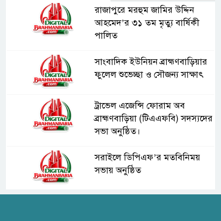
রাজাপুরে মরহুম জামির উদ্দিন
আহমেদ’র ৩১ তম মৃত্যু বার্ষিকী
পালিত
সাংবাদিক ইউনিয়ন ব্রাহ্মণবাড়িয়ার
ফুলেল শুভেচ্ছা ও সৌজন্য সাক্ষাৎ
ট্রাভেল এজেন্সি ফোরাম অব
ব্রাহ্মণবাড়িয়া (টিএএফবি) সদস্যদের
সভা অনুষ্ঠিত।
সরাইলে ডিপিএফ’র মতবিনিময়
সভায় অনুষ্ঠিত
হাসপাতাল কর্তৃপক্ষের সাথে এসিজি-
স্বাস্থ্য এর মতবিনিময় সভা অনুষ্ঠিত