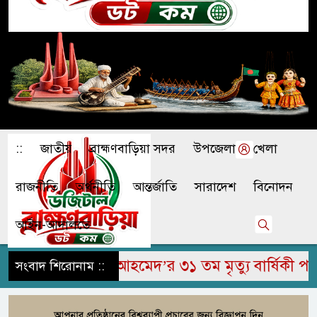
::
জাতীয়
ব্রাহ্মণবাড়িয়া সদর
উপজেলা
খেলা
রাজনীতি
অর্থনীতি
আন্তর্জাতি
সারাদেশ
বিনোদন
আইন-আদালতে
 জামির উদ্দিন আহমেদ’র ৩১ তম মৃত্যু বার্ষিকী পালিত
সংবাদ শিরোনাম ::