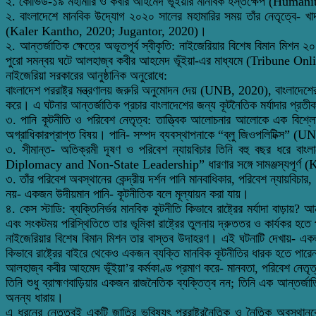
২. কোভিড-১৯ মহামারি ও কবীর আহমেদ ভূঁইয়ার মানবিক হস্তক্ষেপ (Hu
২. বাংলাদেশে মানবিক উদ্যোগ ২০২০ সালের মহামারির সময় তাঁর নেতৃত্বে- খাদ্য 
(Kaler Kantho, 2020; Jugantor, 2020)।
২. আন্তর্জাতিক ক্ষেত্রে অভূতপূর্ব স্বীকৃতি: নাইজেরিয়ার বিশেষ বিমান মি
পুরো সমন্বয় ঘটে আলহাজ্ব কবীর আহমেদ ভূঁইয়া-এর মাধ্যমে (Tribune O
নাইজেরিয়া সরকারের আনুষ্ঠানিক অনুরোধে:
বাংলাদেশ পররাষ্ট্র মন্ত্রণালয় জরুরি অনুমোদন দেয় (UNB, 2020), বাংলাদেশের 
করে। এ ঘটনার আন্তর্জাতিক প্রচার বাংলাদেশের জন্য কূটনৈতিক মর্যাদার প্রত
৩. পানি কূটনীতি ও পরিবেশ নেতৃত্ব: তাত্ত্বিক আলোচনার আলোকে এক বিশ্লেষণ 
অগ্রাধিকারপ্রাপ্ত বিষয়। পানি- সম্পদ ব্যবস্থাপনাকে “ব্লু জিওপলিটিক্স”
৩. সীমান্ত- অতিক্রমী দূষণ ও পরিবেশ ন্যায়বিচার তিনি বহু বছর ধরে বাংল
Diplomacy and Non-State Leadership” ধারণার সঙ্গে সামঞ্জস্যপূর্
৩. তাঁর পরিবেশ অবস্থানের কেন্দ্রীয় দর্শন পানি মানবাধিকার, পরিবেশ ন্যায়ব
নয়- একজন উদীয়মান পানি- কূটনীতিক বলে মূল্যায়ন করা যায়।
৪. কেস স্টাডি: ব্যক্তিনির্ভর মানবিক কূটনীতি কিভাবে রাষ্ট্রের মর্যাদা বা
এবং সংকটময় পরিস্থিতিতে তার ভূমিকা রাষ্ট্রের তুলনায় দ্রুততর ও কার্যকর হত
নাইজেরিয়ার বিশেষ বিমান মিশন তার বাস্তব উদাহরণ। এই ঘটনাটি দেখায়- একজন 
কিভাবে রাষ্ট্রের বাইরে থেকেও একজন ব্যক্তি মানবিক কূটনীতির ধারক হতে পার
আলহাজ্ব কবীর আহমেদ ভূঁইয়া’র কর্মকাণ্ড প্রমাণ করে- মানবতা, পরিবেশ নেতৃ
তিনি শুধু ব্রাহ্মণবাড়িয়ার একজন রাজনৈতিক ব্যক্তিত্ব নন; তিনি এক আন্তর্জ
অনন্য ধারায়।
এ ধরনের নেতৃত্বই একটি জাতির ভবিষ্যৎ পররাষ্ট্রনৈতিক ও নৈতিক অব