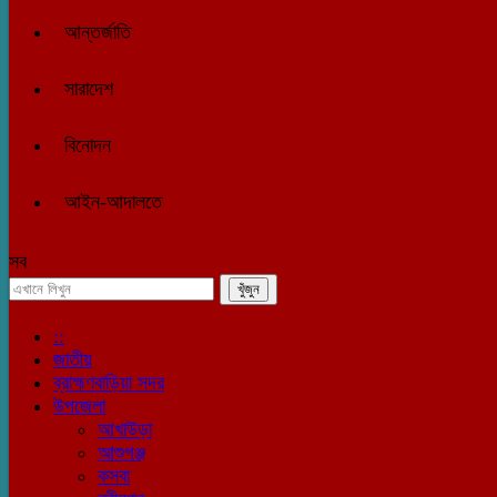
আন্তর্জাতি
সারাদেশ
বিনোদন
আইন-আদালতে
সব
::
জাতীয়
ব্রাহ্মণবাড়িয়া সদর
উপজেলা
আখাউড়া
আশুগঞ্জ
কসবা