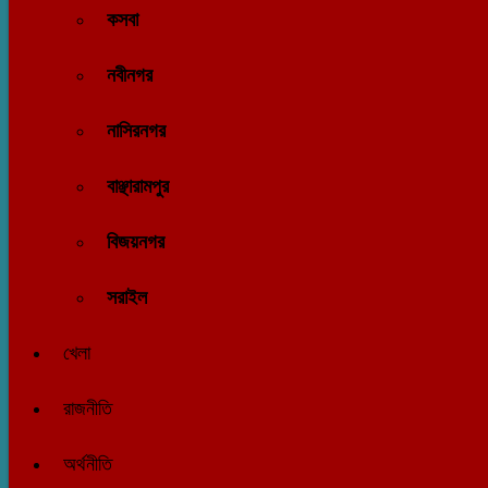
কসবা
নবীনগর
নাসিরনগর
বাঞ্ছারামপুর
বিজয়নগর
সরাইল
খেলা
রাজনীতি
অর্থনীতি