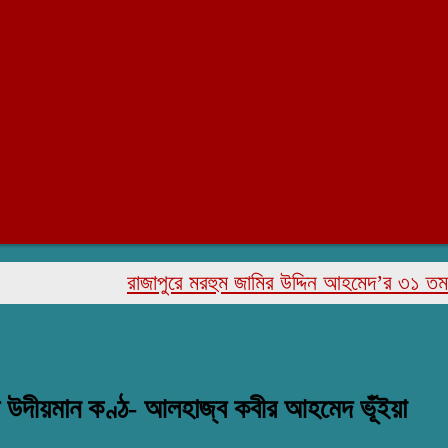
রাজাপুরে মরহুম জামির উদ্দিন আহমেদ’র ৩১ তম মৃত্যু বা
র উদীয়মান কণ্ঠ- আলহাজ্ব কবীর আহমেদ ভূঁইয়া