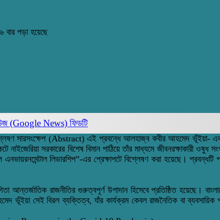
৬ বার পড়া হয়েছে
িউজ (Google News)
ফিডটি
বিশ্লেষণ সারসংক্ষেপ (Abstract) এই প্রবন্ধে আলহাজ্ব কবীর আহমেদ ভূঁইয়া- এ
নাইজেরিয়া সরকারের বিশেষ বিমান পাঠিয়ে তাঁর মাধ্যমে জীবনরক্ষাকারী ওষুধ সং
াল এনভায়রনমেন্টাল লিডারশিপ”-এর প্রেক্ষাপটে বিশ্লেষণ করা হয়েছে। প্রবন্ধটি
া আন্তর্জাতিক রাজনীতির গুরুত্বপূর্ণ উপাদান হিসেবে প্রতিষ্ঠিত হয়েছে। বাংলা
ঁইয়া সেই বিরল ব্যক্তিত্ব, যাঁর কার্যক্রম কেবল রাজনৈতিক বা ব্যবসায়িক পর