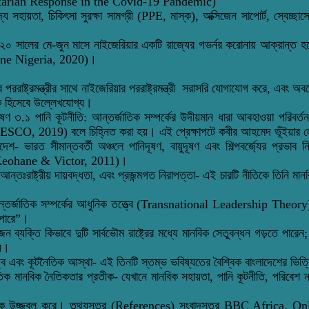
manitarian Response in the Covid-19 Pandemic)
সহায়তা, চিকিৎসা সুরক্ষা সামগ্রী (PPE, মাস্ক), অক্সিজেন সাপোর্ট, স্বেচ্ছাসেব
শন ২০২০ সালের মে-জুন মাসে নাইজেরিয়ার একটি রাজ্যের গভর্নর করোনায় আক্রান্
nline Nigeria, 2020)।
পররাষ্ট্রমন্ত্রীর সাথে নাইজেরিয়ার পররাষ্ট্রমন্ত্রী সরাসরি যোগাযোগ করে, এবং
ীক হিসেবে উল্লেখযোগ্য।
৩.১ পানি কূটনীতি: আন্তর্জাতিক সম্পর্কের উদীয়মান ধারা আবহাওয়া পরিবর্তন,
 (UNESCO, 2019) বলে চিহ্নিত করা হয়। এই প্রেক্ষাপটে কবীর আহমেদ ভূঁইয়ার
াদেশ- ভারত সীমান্তবর্তী অঞ্চলে পানিদূষণ, বায়ুদূষণ এবং শিল্পবর্জ্যের প্
ণ (Keohane & Victor, 2011)।
িচার, আন্তঃরাষ্ট্রীয় দায়বদ্ধতা, এবং প্রজন্মগত নিরাপত্তা- এই চারটি নীতিকে 
ড়ায়? আন্তর্জাতিক সম্পর্কের আধুনিক তত্ত্বে (Transnational Leadership Theo
ে পারে”।
ব্যক্তি কিভাবে দুটি সার্বভৌম রাষ্ট্রের মধ্যে মানবিক সেতুবন্ধন গড়তে পারেন;
েন।
ত্ব এবং কূটনৈতিক আস্থা- এই তিনটি স্তম্ভ ভবিষ্যতের বৈশ্বিক বাংলাদেশের ভিত
াতিক মানবিক নৈতিকতার প্রতীক- যেখানে মানবিক সহায়তা, পানি কূটনীতি, পরিবেশ ন
স্থানকে উজ্জ্বল করে। তথ্যসূত্র (References) সংবাদসূত্র BBC Afric