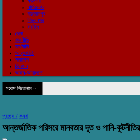
নবীনগর
নাসিরনগর
বাঞ্ছারামপুর
বিজয়নগর
সরাইল
খেলা
রাজনীতি
অর্থনীতি
আন্তর্জাতি
সারাদেশ
বিনোদন
আইন-আদালতে
সংবাদ শিরোনাম ::
প্রচ্ছদ /
কসবা
আন্তর্জাতিক পরিসরে মানবতার দূত ও পানি-কূটনীতি