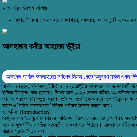
মোঃনিয়ামুল ইসলাম আকঞ্জি
আপডেট সময় : ০৯:৩৪:১৭ অপরাহ্ন, মঙ্গলবার, ২৭ জানুয়ারী ২০২৬
৫২
আলহাজ্ব কবীর আহমেদ ভূঁইয়া
আজকের জার্নাল অনলাইনের সর্বশেষ নিউজ পেতে অনুসরণ করুন
গুগল ন
মানবিক নেতৃত্ব, পরিবেশ কূটনীতি ও আন্তঃরাষ্ট্রীয় আস্থার এক গবেষণাধর্মী 
ভূমিকা বিশ্লেষণ করা হয়েছে। বিশেষ করে ২০২০ সালের কভিড-১৯ বৈশ্বিক সংকটে 
পানি ও পরিবেশ নিরাপত্তা প্রশ্নে তাঁর আন্তর্জাতিক অবস্থানকে “ট্রান্সন্যাশন
মর্যাদা ও নৈতিক অবস্থানকে বৈশ্বিক পরিসরে উন্নত করতে পারে।
১. ভূমিকা (Introduction)
বৈশ্বিক সংকটের যুগে মানবিকতা, পরিবেশ–নিরাপত্তা এবং আন্তঃরাষ্ট্রীয় সহযোগিত
করে আন্তর্জাতিক মানবিক সহযোগিতার অংশ হয়ে উঠেছে। আলহাজ্ব কবীর আহমেদ ভূ
ধারাকে প্রতিনিধিত্ব করে।