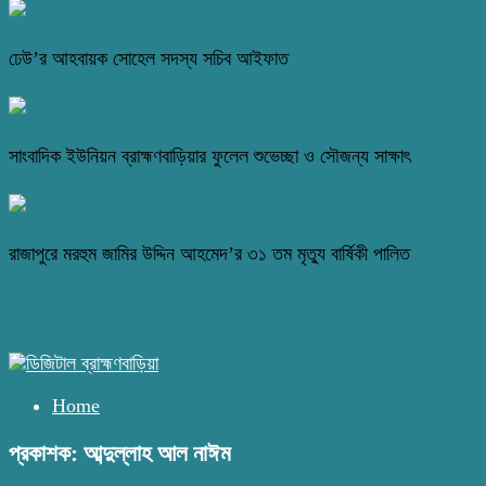
ঢেউ’র আহবায়ক সোহেল সদস্য সচিব আইফাত
সাংবাদিক ইউনিয়ন ব্রাহ্মণবাড়িয়ার ফুলেল শুভেচ্ছা ও সৌজন্য সাক্ষাৎ
রাজাপুরে মরহুম জামির উদ্দিন আহমেদ’র ৩১ তম মৃত্যু বার্ষিকী পালিত
Home
প্রকাশক: আব্দুল্লাহ আল নাঈম