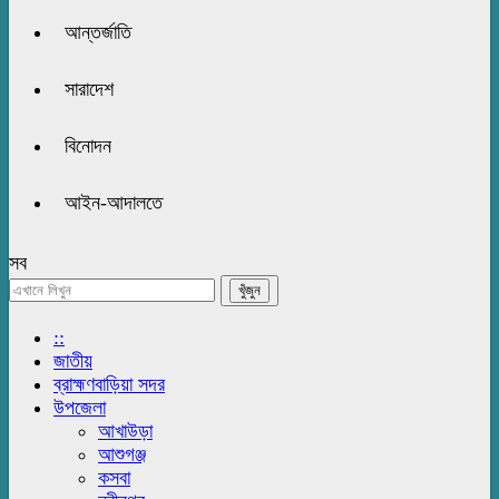
আন্তর্জাতি
সারাদেশ
বিনোদন
আইন-আদালতে
সব
::
জাতীয়
ব্রাহ্মণবাড়িয়া সদর
উপজেলা
আখাউড়া
আশুগঞ্জ
কসবা