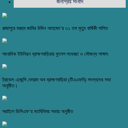
জনপ্রিয় সংবাদ
রাজাপুরে মরহুম জামির উদ্দিন আহমেদ’র ৩১ তম মৃত্যু বার্ষিকী পালিত
সাংবাদিক ইউনিয়ন ব্রাহ্মণবাড়িয়ার ফুলেল শুভেচ্ছা ও সৌজন্য সাক্ষাৎ
ট্রাভেল এজেন্সি ফোরাম অব ব্রাহ্মণবাড়িয়া (টিএএফবি) সদস্যদের সভা
অনুষ্ঠিত।
সরাইলে ডিপিএফ’র মতবিনিময় সভায় অনুষ্ঠিত