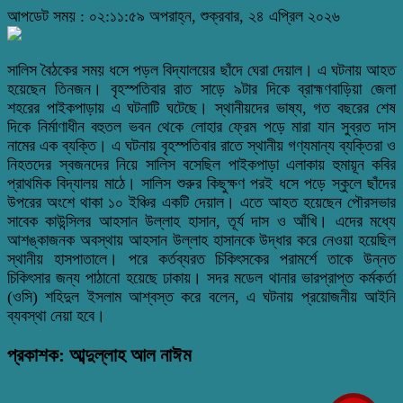
আপডেট সময় : ০২:১১:৫৯ অপরাহ্ন, শুক্রবার, ২৪ এপ্রিল ২০২৬
সালিস বৈঠকের সময় ধসে পড়ল বিদ্যালয়ের ছাঁদে ঘেরা দেয়াল। এ ঘটনায় আহত
হয়েছেন তিনজন। বৃহস্পতিবার রাত সাড়ে ৯টার দিকে ব্রাহ্মণবাড়িয়া জেলা
শহরের পাইকপাড়ায় এ ঘটনাটি ঘটেছে। স্থানীয়দের ভাষ্য, গত বছরের শেষ
দিকে নির্মাণাধীন বহুতল ভবন থেকে লোহার ফ্রেম পড়ে মারা যান সুব্রত দাস
নামের এক ব্যক্তি। এ ঘটনায় বৃহস্পতিবার রাতে স্থানীয় গণ্যমান্য ব্যক্তিরা ও
নিহতদের স্বজনদের নিয়ে সালিস বসেছিল পাইকপাড়া এলাকায় হুমায়ূন কবির
প্রাথমিক বিদ্যালয় মাঠে। সালিস শুরুর কিছুক্ষণ পরই ধসে পড়ে স্কুলে ছাঁদের
উপরের অংশে থাকা ১০ ইঞ্চির একটি দেয়াল। এতে আহত হয়েছেন পৌরসভার
সাবেক কাউন্সিলর আহসান উল্লাহ হাসান, তূর্য দাস ও আঁখি। এদের মধ্যে
আশঙ্কাজনক অবস্থায় আহসান উল্লাহ হাসানকে উদ্ধার করে নেওয়া হয়েছিল
স্থানীয় হাসপাতালে। পরে কর্তব্যরত চিকিৎসকের পরামর্শে তাকে উন্নত
চিকিৎসার জন্য পাঠানো হয়েছে ঢাকায়। সদর মডেল থানার ভারপ্রাপ্ত কর্মকর্তা
(ওসি) শহিদুল ইসলাম আশ্বস্ত করে বলেন, এ ঘটনায় প্রয়োজনীয় আইনি
ব্যবস্থা নেয়া হবে।
প্রকাশক: আব্দুল্লাহ আল নাঈম