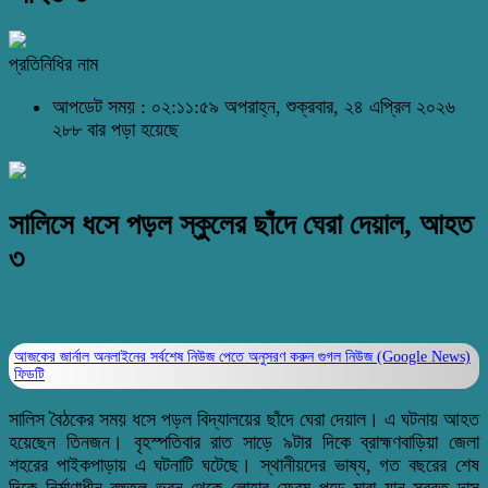
প্রতিনিধির নাম
আপডেট সময় : ০২:১১:৫৯ অপরাহ্ন, শুক্রবার, ২৪ এপ্রিল ২০২৬
২৮৮ বার পড়া হয়েছে
সালিসে ধসে পড়ল স্কুলের ছাঁদে ঘেরা দেয়াল, আহত
৩
আজকের জার্নাল অনলাইনের সর্বশেষ নিউজ পেতে অনুসরণ করুন
গুগল নিউজ (Google News)
ফিডটি
সালিস বৈঠকের সময় ধসে পড়ল বিদ্যালয়ের ছাঁদে ঘেরা দেয়াল। এ ঘটনায় আহত
হয়েছেন তিনজন। বৃহস্পতিবার রাত সাড়ে ৯টার দিকে ব্রাহ্মণবাড়িয়া জেলা
শহরের পাইকপাড়ায় এ ঘটনাটি ঘটেছে। স্থানীয়দের ভাষ্য, গত বছরের শেষ
দিকে নির্মাণাধীন বহুতল ভবন থেকে লোহার ফ্রেম পড়ে মারা যান সুব্রত দাস