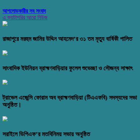
আপলোডকারীর সব সংবাদ
এ ক্যাটাগরির আরো নিউজ
রাজাপুরে মরহুম জামির উদ্দিন আহমেদ’র ৩১ তম মৃত্যু বার্ষিকী পালিত
সাংবাদিক ইউনিয়ন ব্রাহ্মণবাড়িয়ার ফুলেল শুভেচ্ছা ও সৌজন্য সাক্ষাৎ
ট্রাভেল এজেন্সি ফোরাম অব ব্রাহ্মণবাড়িয়া (টিএএফবি) সদস্যদের সভা
অনুষ্ঠিত।
সরাইলে ডিপিএফ’র মতবিনিময় সভায় অনুষ্ঠিত