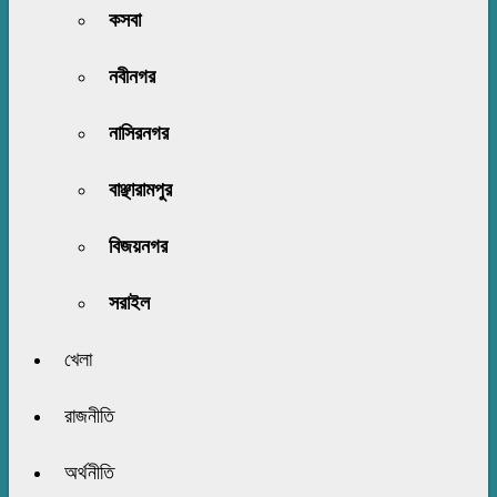
কসবা
নবীনগর
নাসিরনগর
বাঞ্ছারামপুর
বিজয়নগর
সরাইল
খেলা
রাজনীতি
অর্থনীতি