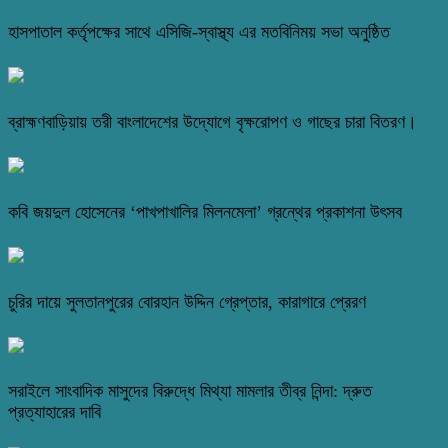
হাসপাতাল কর্তৃপক্ষের সাথে এসিজি-স্বাস্থ্য এর মতবিনিময় সভা অনুষ্ঠিত
ব্রাহ্মণবাড়িয়ায় তরী বাংলাদেশের উদ্যোগে বৃক্ষরোপণ ও গাছের চারা বিতরণ।
কবি জয়দুল হোসেনের ‘পাখপাখালির মিলনমেলা’ গ্রন্থের প্রকাশনা উৎসব
চুরির দায়ে সুলতানপুরের বোরহান উদ্দিন গ্রেপ্তার, কারাগারে প্রেরণ
সরাইলে সাংবাদিক মাসুদের বিরুদ্ধে মিথ্যা মামলার তীব্র নিন্দা: দ্রুত
প্রত্যাহারের দাবি