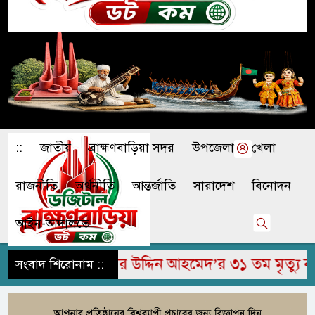
::
জাতীয়
ব্রাহ্মণবাড়িয়া সদর
উপজেলা
খেলা
রাজনীতি
অর্থনীতি
আন্তর্জাতি
সারাদেশ
বিনোদন
আইন-আদালতে
পুরে মরহুম জামির উদ্দিন আহমেদ’র ৩১ তম মৃত্যু বার্ষ
সংবাদ শিরোনাম ::