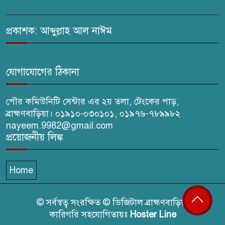
মিথ্যা মামলার তীব্র নিন্দা: দ্রুত
প্রত্যাহারের দাবি
প্রকাশক: আব্দুল্লাহ আল নাঈম
ঢেউ’র আহবায়ক সোহেল সদস্য
সচিব আইফাত
যোগাযোগের ঠিকানা
পৌর কমিউনিটি সেন্টার এর ২য় তলা, টেংকের পাড়,
ব্রাহ্মণবাড়িয়া। ০১৯১০-০৩০১০১, ০১৯৭৬-৭৮৯৯৮২
nayeem.9982@gmail.com
প্রয়োজনীয় লিঙ্ক
Home
© সর্বস্বত্ব সংরক্ষিত © ডিজিটাল ব্রাহ্মণবাড়িয়া
কারিগরি সহযোগিতায়ঃ
Hoster Line