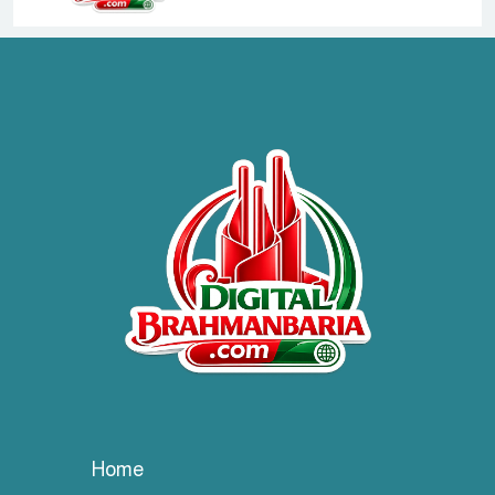
হাসপাতাল কর্তৃপক্ষের সাথে এসিজি-
স্বাস্থ্য এর মতবিনিময় সভা অনুষ্ঠিত
ব্রাহ্মণবাড়িয়ায় তরী বাংলাদেশের
উদ্যোগে বৃক্ষরোপণ ও গাছের চারা
বিতরণ।
কবি জয়দুল হোসেনের
‘পাখপাখালির মিলনমেলা’ গ্রন্থের
প্রকাশনা উৎসব
চুরির দায়ে সুলতানপুরের বোরহান
উদ্দিন গ্রেপ্তার, কারাগারে প্রেরণ
Home
সরাইলে সাংবাদিক মাসুদের বিরুদ্ধে