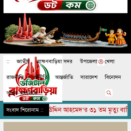
::
জাতীয়
ব্রাহ্মণবাড়িয়া সদর
উপজেলা
খেলা
রাজনীতি
অর্থনীতি
আন্তর্জাতি
সারাদেশ
বিনোদন
আইন-আদালতে
ে মরহুম জামির উদ্দিন আহমেদ’র ৩১ তম মৃত্যু বার্ষিকী 
সংবাদ শিরোনাম ::