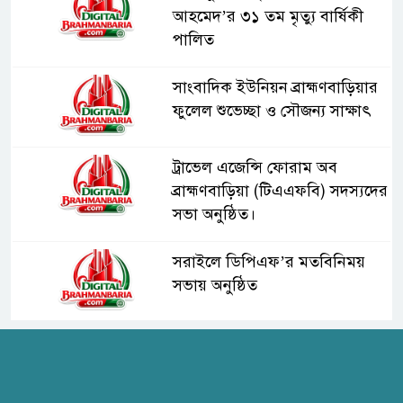
আহমেদ’র ৩১ তম মৃত্যু বার্ষিকী
পালিত
সাংবাদিক ইউনিয়ন ব্রাহ্মণবাড়িয়ার
ফুলেল শুভেচ্ছা ও সৌজন্য সাক্ষাৎ
ট্রাভেল এজেন্সি ফোরাম অব
ব্রাহ্মণবাড়িয়া (টিএএফবি) সদস্যদের
সভা অনুষ্ঠিত।
সরাইলে ডিপিএফ’র মতবিনিময়
সভায় অনুষ্ঠিত
হাসপাতাল কর্তৃপক্ষের সাথে এসিজি-
স্বাস্থ্য এর মতবিনিময় সভা অনুষ্ঠিত