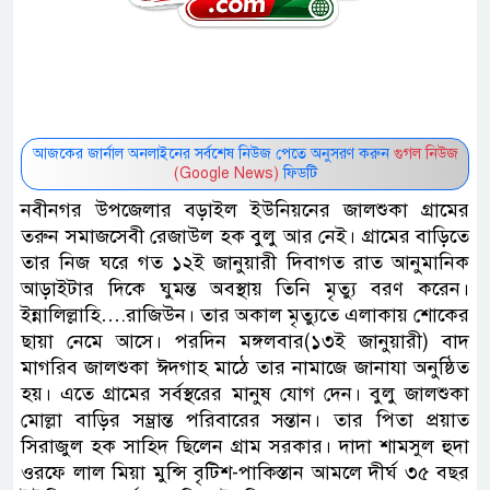
আজকের জার্নাল অনলাইনের সর্বশেষ নিউজ পেতে অনুসরণ করুন
গুগল নিউজ
(Google News)
ফিডটি
নবীনগর উপজেলার বড়াইল ইউনিয়নের জালশুকা গ্রামের
তরুন সমাজসেবী রেজাউল হক বুলু আর নেই। গ্রামের বাড়িতে
তার নিজ ঘরে গত ১২ই জানুয়ারী দিবাগত রাত আনুমানিক
আড়াইটার দিকে ঘুমন্ত অবস্থায় তিনি মৃত্যু বরণ করেন।
ইন্নালিল্লাহি….রাজিউন। তার অকাল মৃত্যুতে এলাকায় শোকের
ছায়া নেমে আসে। পরদিন মঙ্গলবার(১৩ই জানুয়ারী) বাদ
মাগরিব জালশুকা ঈদগাহ মাঠে তার নামাজে জানাযা অনুষ্ঠিত
হয়। এতে গ্রামের সর্বস্থরের মানুষ যোগ দেন। বুলু জালশুকা
মোল্লা বাড়ির সম্ভ্রান্ত পরিবারের সন্তান। তার পিতা প্রয়াত
সিরাজুল হক সাহিদ ছিলেন গ্রাম সরকার। দাদা শামসুল হুদা
ওরফে লাল মিয়া মুন্সি বৃটিশ-পাকিস্তান আমলে দীর্ঘ ৩৫ বছর