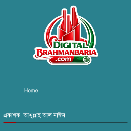
ব্রাহ্মণবাড়িয়ায় তরী বাংলাদেশের
উদ্যোগে বৃক্ষরোপণ ও গাছের চারা
বিতরণ।
কবি জয়দুল হোসেনের
‘পাখপাখালির মিলনমেলা’ গ্রন্থের
প্রকাশনা উৎসব
চুরির দায়ে সুলতানপুরের বোরহান
উদ্দিন গ্রেপ্তার, কারাগারে প্রেরণ
Home
সরাইলে সাংবাদিক মাসুদের বিরুদ্ধে
মিথ্যা মামলার তীব্র নিন্দা: দ্রুত
প্রত্যাহারের দাবি
প্রকাশক: আব্দুল্লাহ আল নাঈম
ঢেউ’র আহবায়ক সোহেল সদস্য