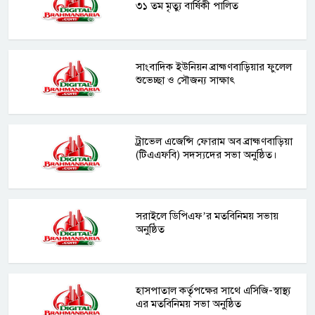
৩১ তম মৃত্যু বার্ষিকী পালিত
সাংবাদিক ইউনিয়ন ব্রাহ্মণবাড়িয়ার ফুলেল
শুভেচ্ছা ও সৌজন্য সাক্ষাৎ
ট্রাভেল এজেন্সি ফোরাম অব ব্রাহ্মণবাড়িয়া
(টিএএফবি) সদস্যদের সভা অনুষ্ঠিত।
সরাইলে ডিপিএফ’র মতবিনিময় সভায়
অনুষ্ঠিত
হাসপাতাল কর্তৃপক্ষের সাথে এসিজি-স্বাস্থ্য
এর মতবিনিময় সভা অনুষ্ঠিত