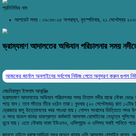
প্রতিনিধির নাম
আপডেট সময় : ০৯:৩৮:২৫ অপরাহ্ন, বৃহস্পতিবার, ২১ সেপ্টেম্বর ২০
ভ্রাম্যমাণ আদালতের অভিযান পরিচালনার সময় নদীত
আজকের জার্নাল অনলাইনের সর্বশেষ নিউজ পেতে অনুসরণ করুন
গুগল ন
মোঃনিয়ামুল ইসলাম আকন্ঞ্জিঃ
ভ্রাম্যমাণ আদালতের অভিযান পরিচালনার সময় তিতাস নদীর মাঝে নৌকা ভেঙে যা
পড়ে যান। তবে সাঁতরে তীরে ওঠেন তারা। বুধবার (২০ সেপ্টেম্বর) রাত ১২টার
ড্রেজারে বালু উত্তোলনের খবর পাওয়া যায়। গোপন সংবাদের ভিত্তিতে সদর উপজে
ও সদর মডেল থানার ভারপ্রাপ্ত কর্মকর্তা আসলাম হোসাইনের নেতৃত্বে পুলিশে
ডুবে যায়। এতে নৌকায় থাকা ইউএনও, এসিল্যান্ড ও ওসিসহ সবাই পানিতে পড়ে
জানতে চাইলে ব্রাহ্মণবাড়িয়া সদর মডেল থানার ওসি আসলাম হোসাইন বলেন, 