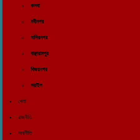
কসবা
নবীনগর
নাসিরনগর
বাঞ্ছারামপুর
বিজয়নগর
সরাইল
খেলা
রাজনীতি
অর্থনীতি