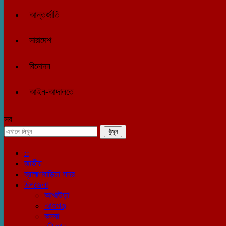
আন্তর্জাতি
সারাদেশ
বিনোদন
আইন-আদালতে
সব
::
জাতীয়
ব্রাহ্মণবাড়িয়া সদর
উপজেলা
আখাউড়া
আশুগঞ্জ
কসবা