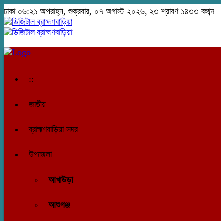
ঢাকা
০৬:২১ অপরাহ্ন, শুক্রবার, ০৭ অগাস্ট ২০২৬, ২৩ শ্রাবণ ১৪৩৩ বঙ্গাব্দ
::
জাতীয়
ব্রাহ্মণবাড়িয়া সদর
উপজেলা
আখাউড়া
আশুগঞ্জ