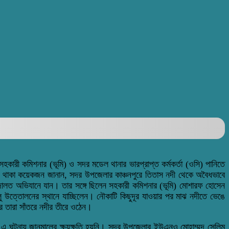
ারী কমিশনার (ভূমি) ও সদর মডেল থানার ভারপ্রাপ্ত কর্মকর্তা (ওসি) পানিতে
লতে থাকা কয়েকজন জানান, সদর উপজেলার কাঞ্চনপুরে তিতাস নদী থেকে অবৈধভাবে
 আদালত অভিযানে যান। তার সঙ্গে ছিলেন সহকারী কমিশনার (ভূমি) মোশারফ হোসেন
ু উত্তোলনের স্থানে যাচ্ছিলেন। নৌকাটি কিছুদূর যাওয়ার পর মাঝ নদীতে ভেঙে
 তারা সাঁতরে নদীর তীরে ওঠেন।
 এ ঘটনায় জানমালের ক্ষয়ক্ষতি হয়নি। সদর উপজেলার ইউএনও মোহাম্মদ সেলিম