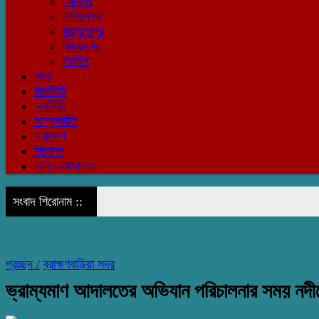
নবীনগর
নাসিরনগর
বাঞ্ছারামপুর
বিজয়নগর
সরাইল
খেলা
রাজনীতি
অর্থনীতি
আন্তর্জাতি
সারাদেশ
বিনোদন
আইন-আদালতে
সংবাদ শিরোনাম ::
প্রচ্ছদ /
ব্রাহ্মণবাড়িয়া সদর
ভ্রাম্যমাণ আদালতের অভিযান পরিচালনার সময় নদীত