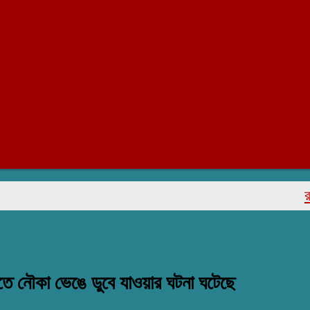
রাজাপু
ে নৌকা ভেঙে ডুবে যাওয়ার ঘটনা ঘটেছে