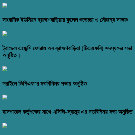
সাংবাদিক ইউনিয়ন ব্রাহ্মণবাড়িয়ার ফুলেল শুভেচ্ছা ও সৌজন্য সাক্ষাৎ
ট্রাভেল এজেন্সি ফোরাম অব ব্রাহ্মণবাড়িয়া (টিএএফবি) সদস্যদের সভা
অনুষ্ঠিত।
সরাইলে ডিপিএফ’র মতবিনিময় সভায় অনুষ্ঠিত
হাসপাতাল কর্তৃপক্ষের সাথে এসিজি-স্বাস্থ্য এর মতবিনিময় সভা অনুষ্ঠিত