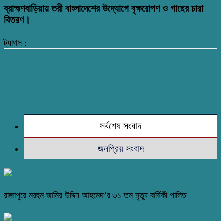
ব্রাহ্মণবাড়িয়ায় তরী বাংলাদেশের উদ্যোগে বৃক্ষরোপণ ও গাছের চারা
বিতরণ।
ট্যাগস :
সর্বশেষ সংবাদ
জনপ্রিয় সংবাদ
রাজাপুরে মরহুম জামির উদ্দিন আহমেদ’র ৩১ তম মৃত্যু বার্ষিকী পালিত