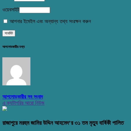
ওয়েবসাইট
আপনার ইমেইল এবং অন্যান্য তথ্য সংরক্ষন করুন
আপলোডকারীর তথ্য
আপলোডকারীর সব সংবাদ
এ ক্যাটাগরির আরো নিউজ
রাজাপুরে মরহুম জামির উদ্দিন আহমেদ’র ৩১ তম মৃত্যু বার্ষিকী পালিত