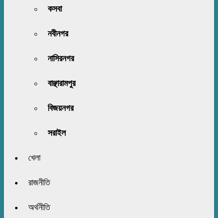
কসবা
নবীনগর
নাসিরনগর
বাঞ্ছারামপুর
বিজয়নগর
সরাইল
খেলা
রাজনীতি
অর্থনীতি