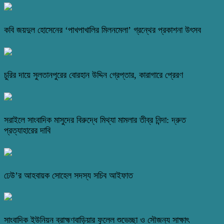
কবি জয়দুল হোসেনের ‘পাখপাখালির মিলনমেলা’ গ্রন্থের প্রকাশনা উৎসব
চুরির দায়ে সুলতানপুরের বোরহান উদ্দিন গ্রেপ্তার, কারাগারে প্রেরণ
সরাইলে সাংবাদিক মাসুদের বিরুদ্ধে মিথ্যা মামলার তীব্র নিন্দা: দ্রুত
প্রত্যাহারের দাবি
ঢেউ’র আহবায়ক সোহেল সদস্য সচিব আইফাত
সাংবাদিক ইউনিয়ন ব্রাহ্মণবাড়িয়ার ফুলেল শুভেচ্ছা ও সৌজন্য সাক্ষাৎ