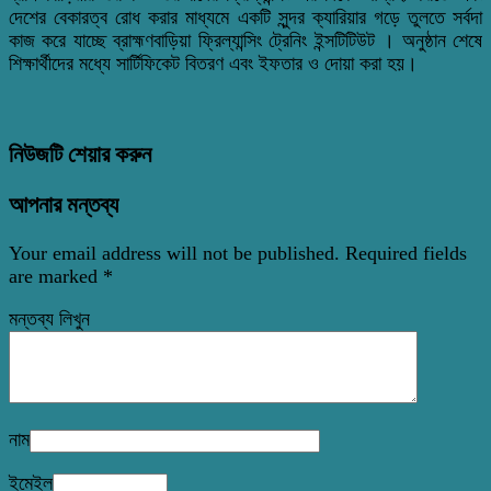
দেশের বেকারত্ব রোধ করার মাধ্যমে একটি সুন্দর ক্যারিয়ার গড়ে তুলতে সর্বদা
কাজ করে যাচ্ছে ব্রাহ্মণবাড়িয়া ফ্রিল্যান্সিং ট্রেনিং ইন্সটিটিউট । অনুষ্ঠান শেষে
শিক্ষার্থীদের মধ্যে সার্টিফিকেট বিতরণ এবং ইফতার ও দোয়া করা হয়।
নিউজটি শেয়ার করুন
আপনার মন্তব্য
Your email address will not be published.
Required fields
are marked
*
মন্তব্য লিখুন
নাম
ইমেইল