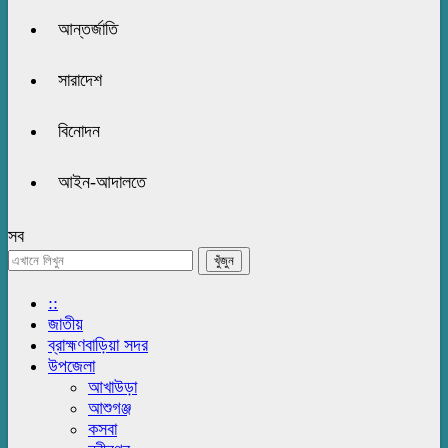
আন্তর্জাতি
সারাদেশ
বিনোদন
আইন-আদালতে
সব
::
জাতীয়
ব্রাহ্মণবাড়িয়া সদর
উপজেলা
আখাউড়া
আশুগঞ্জ
কসবা