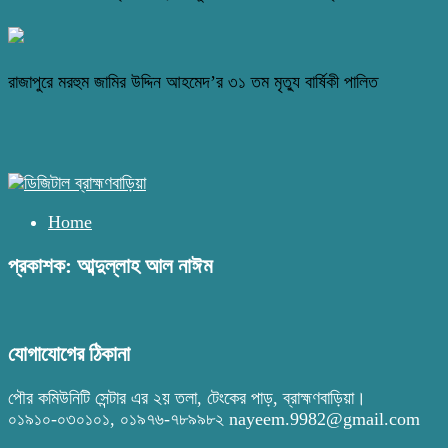
রাজাপুরে মরহুম জামির উদ্দিন আহমেদ’র ৩১ তম মৃত্যু বার্ষিকী পালিত
Home
প্রকাশক: আব্দুল্লাহ আল নাঈম
যোগাযোগের ঠিকানা
পৌর কমিউনিটি সেন্টার এর ২য় তলা, টেংকের পাড়, ব্রাহ্মণবাড়িয়া।
০১৯১০-০৩০১০১, ০১৯৭৬-৭৮৯৯৮২ nayeem.9982@gmail.com