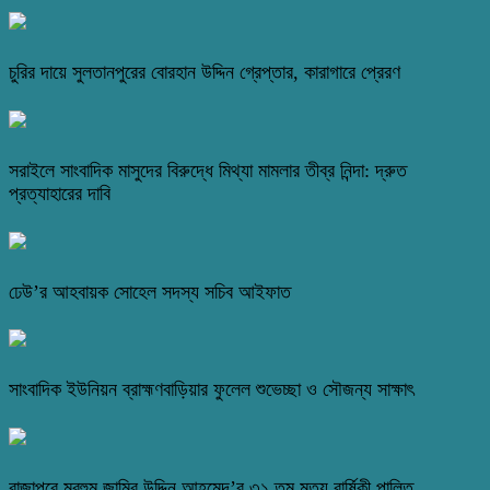
চুরির দায়ে সুলতানপুরের বোরহান উদ্দিন গ্রেপ্তার, কারাগারে প্রেরণ
সরাইলে সাংবাদিক মাসুদের বিরুদ্ধে মিথ্যা মামলার তীব্র নিন্দা: দ্রুত
প্রত্যাহারের দাবি
ঢেউ’র আহবায়ক সোহেল সদস্য সচিব আইফাত
সাংবাদিক ইউনিয়ন ব্রাহ্মণবাড়িয়ার ফুলেল শুভেচ্ছা ও সৌজন্য সাক্ষাৎ
রাজাপুরে মরহুম জামির উদ্দিন আহমেদ’র ৩১ তম মৃত্যু বার্ষিকী পালিত