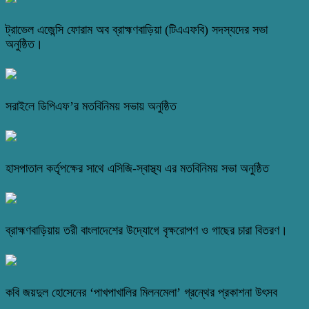
ট্রাভেল এজেন্সি ফোরাম অব ব্রাহ্মণবাড়িয়া (টিএএফবি) সদস্যদের সভা
অনুষ্ঠিত।
সরাইলে ডিপিএফ’র মতবিনিময় সভায় অনুষ্ঠিত
হাসপাতাল কর্তৃপক্ষের সাথে এসিজি-স্বাস্থ্য এর মতবিনিময় সভা অনুষ্ঠিত
ব্রাহ্মণবাড়িয়ায় তরী বাংলাদেশের উদ্যোগে বৃক্ষরোপণ ও গাছের চারা বিতরণ।
কবি জয়দুল হোসেনের ‘পাখপাখালির মিলনমেলা’ গ্রন্থের প্রকাশনা উৎসব