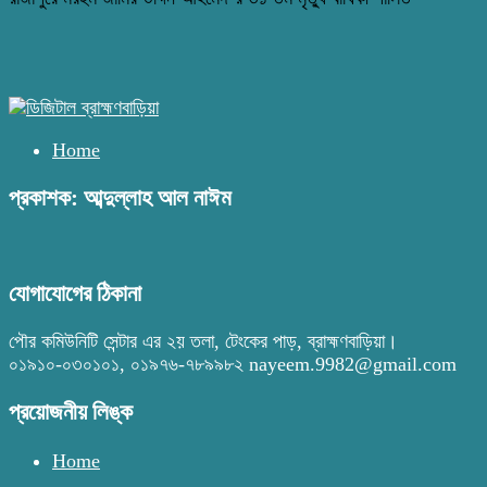
Home
প্রকাশক: আব্দুল্লাহ আল নাঈম
যোগাযোগের ঠিকানা
পৌর কমিউনিটি সেন্টার এর ২য় তলা, টেংকের পাড়, ব্রাহ্মণবাড়িয়া।
০১৯১০-০৩০১০১, ০১৯৭৬-৭৮৯৯৮২ nayeem.9982@gmail.com
প্রয়োজনীয় লিঙ্ক
Home