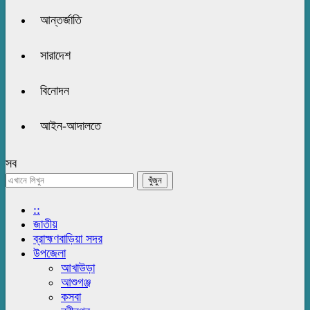
আন্তর্জাতি
সারাদেশ
বিনোদন
আইন-আদালতে
সব
::
জাতীয়
ব্রাহ্মণবাড়িয়া সদর
উপজেলা
আখাউড়া
আশুগঞ্জ
কসবা