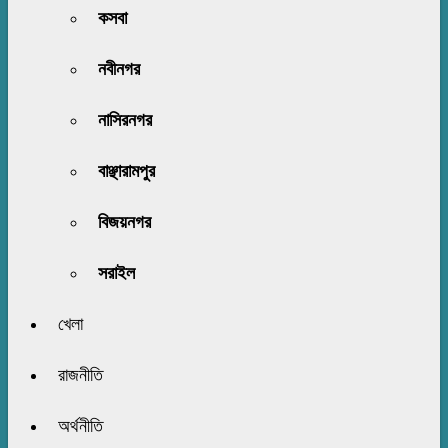
কসবা
নবীনগর
নাসিরনগর
বাঞ্ছারামপুর
বিজয়নগর
সরাইল
খেলা
রাজনীতি
অর্থনীতি