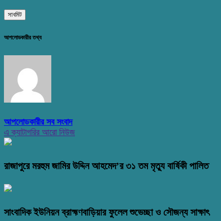
আপলোডকারীর তথ্য
আপলোডকারীর সব সংবাদ
এ ক্যাটাগরির আরো নিউজ
রাজাপুরে মরহুম জামির উদ্দিন আহমেদ’র ৩১ তম মৃত্যু বার্ষিকী পালিত
সাংবাদিক ইউনিয়ন ব্রাহ্মণবাড়িয়ার ফুলেল শুভেচ্ছা ও সৌজন্য সাক্ষাৎ