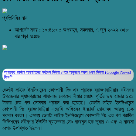
প্রতিনিধির নাম
আপডেট সময় : ১০:৪১:৩৫ অপরাহ্ন, মঙ্গলবার, ৭ জুন ২০২২
৩৫৮
বার পড়া হয়েছে
আজকের জার্নাল অনলাইনের সর্বশেষ নিউজ পেতে অনুসরণ করুন
গুগল নিউজ (Google News)
ফিডটি
ডেলটা লাইফ ইনসিওরেন্স কোম্পানী লিঃ এর গ্রাহক ব্রাহ্মণবাড়িয়ার নবীনগর
উপজেলার শ্যামগ্রামের শাহানাজ বেগমের বীমার মেয়াদ পূর্তির ৯৭ হাজার ১৪১
টাকার চেক গত সোমবার প্রদান করা হয়েছে। ডেলটা লাইফ ইনসিওরেন্স
কোম্পানী লিঃ ব্রাহ্মণবাড়িয়া এজেন্সি অফিসের ইনচার্জ মোহাম্মদ আরজু চেক
প্রদান করেন। এসময় ডেলটা লাইফ ইনসিওরেন্স কোম্পানী লিঃ এর গণ-গ্রামীন
ডিভিশনের নবীনগর ইউনিট ম্যানেজার মোঃ নাজমুল হক তুষার ও এফ এ নাজমা
বেগম উপস্থিত ছিলেন।