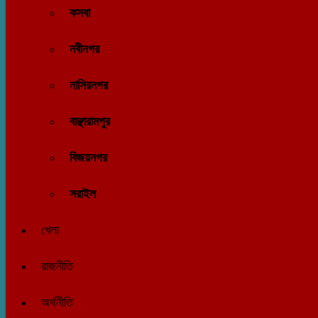
কসবা
নবীনগর
নাসিরনগর
বাঞ্ছারামপুর
বিজয়নগর
সরাইল
খেলা
রাজনীতি
অর্থনীতি