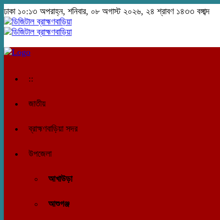
ঢাকা
১০:১৩ অপরাহ্ন, শনিবার, ০৮ অগাস্ট ২০২৬, ২৪ শ্রাবণ ১৪৩৩ বঙ্গাব্দ
::
জাতীয়
ব্রাহ্মণবাড়িয়া সদর
উপজেলা
আখাউড়া
আশুগঞ্জ