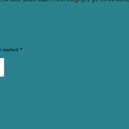
re marked
*