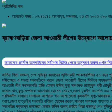
প্রতিনিধির নাম
আপডেট সময় : ০৭:৪৫:৪৫ অপরাহ্ন, মঙ্গলবার, ২৩ মে ২০২৩
২৯০ বা
ব্রাহ্মণবাড়িয়া জেলা আওয়ামী লীগের উদ্যোগে আলোচন
আজকের জার্নাল অনলাইনের সর্বশেষ নিউজ পেতে অনুসরণ করুন
গুগল ন
জাতির পিতা বঙ্গবন্ধু শেখ মুজিবুর রহমানের জুলিওকুরি পদকপ্রাপ্তির ৫০ বছর
সঙ্গীতাঙ্গনে এ সভায় সভাপতিত্ব করেন জেলা আওয়ামী লীগের সিনিয়র সহসভাপ
আওয়ামী লীগ সহসভাপতি হাজি হেলাল উদ্দিন,যুগ্ম-সম্পাদক মাহাবুবুল বারী 
জামাল খান,যুগ্ম-সম্পাদক আনোয়ার হোসেন সোহেল,জেলা যুবলীগ সভাপতি এড.শ
শ্রমিকলীগ সাধারণ সম্পাদক আশরাফ খান আশা,জেলা কৃষকলীগ যুগ্ম-আহবায়ক সেল
পরান,জেলা ছাত্রলীগ সভাপতি রবিউল হোসেন রুবেল,সাধারণ সম্পাদক শাহাদাত
সভাপতির বক্তব্যে জননেতা হেলাল উদ্দিন বলেন,জাতির পিতা বঙ্গবন্ধু শেখ মুজিবু
গৌরবের। বিশ্বকবি রবীন্দ্রনাথ ঠাকুর নোবেল প্রাপ্তির মাধ্যমে যেমন বাঙালিকে 