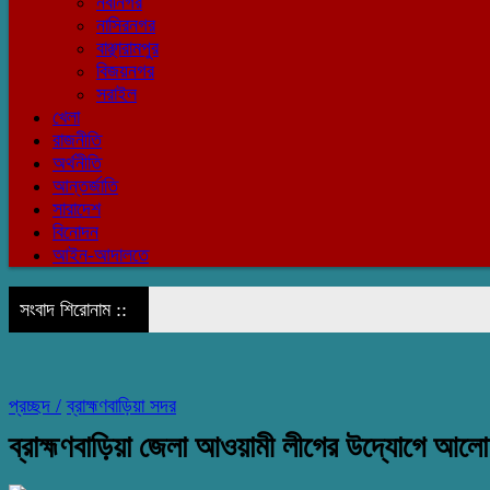
নবীনগর
নাসিরনগর
বাঞ্ছারামপুর
বিজয়নগর
সরাইল
খেলা
রাজনীতি
অর্থনীতি
আন্তর্জাতি
সারাদেশ
বিনোদন
আইন-আদালতে
সংবাদ শিরোনাম ::
প্রচ্ছদ /
ব্রাহ্মণবাড়িয়া সদর
ব্রাহ্মণবাড়িয়া জেলা আওয়ামী লীগের উদ্যোগে আলোচ