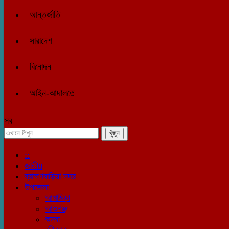
আন্তর্জাতি
সারাদেশ
বিনোদন
আইন-আদালতে
সব
::
জাতীয়
ব্রাহ্মণবাড়িয়া সদর
উপজেলা
আখাউড়া
আশুগঞ্জ
কসবা