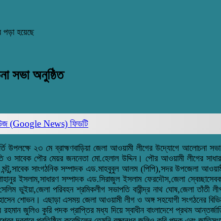
র পড়া হয়েছে
া সভা অনুষ্ঠিত
িউজ (Google News)
ফিডটি
 পূর্তি উপলক্ষে ২৩ মে ব্রাহ্মণবাড়িয়া জেলা আওয়ামী লীগের উদ্যোগে আলোচনা সভ
তি ও সাবেক পৌর মেয়র জননেতা মো.হেলাল উদ্দিন। পৌর আওয়ামী লীগের সাধারণ
চৌধুরী মন্টু,সাবেক সাংগঠনিক সম্পাদক এড.মাহবুবুল আলম (পিপি),সদর উপজেলা
াহানুর ইসলাম,সাধারণ সম্পাদক এড.সিরাজুল ইসলাম ফেরদৌস,জেলা স্বেচ্ছাসে
িম ভুইয়া,জেলা পরিবহন শ্রমিকলীগ সভাপতি বারীন্দ্র নাথ ঘোষ,জেলা তাঁতী লী
 হোসেন শোভন। এছাড়া এসময় জেলা আওয়ামী লীগ ও অঙ্গ সহযোগী সংগঠনের বিভিন্
র রহমান জুলিও কুরি পদক প্রাপ্তির মধ্য দিয়ে স্বাধীন বাংলাদেশে প্রথম আন্তর্জ
বিশ্বের দরবারে প্রতিষ্ঠিত করেছিলেন তেমনি বঙ্গবন্ধুর জুলিও কুরি পদক এবং জাতি