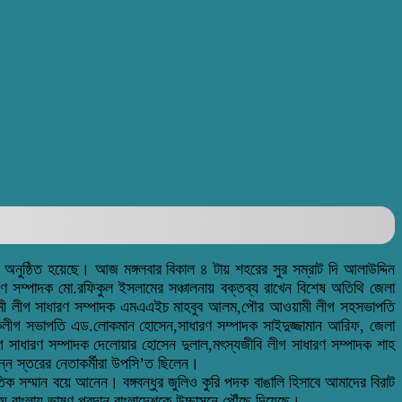
া অনুষ্ঠিত হয়েছে। আজ মঙ্গলবার বিকাল ৪ টায় শহরের সুর সম্রাট দি আলাউদ্দিন
 সম্পাদক মো.রফিকুল ইসলামের সঞ্চালনায় বক্তব্য রাখেন বিশেষ অতিথি জেলা
 আওয়ামী লীগ সাধারণ সম্পাদক এমএএইচ মাহবুব আলম,পৌর আওয়ামী লীগ সহসভাপতি
বকলীগ সভাপতি এড.লোকমান হোসেন,সাধারণ সম্পাদক সাইদুজ্জামান আরিফ, জেলা
গ সাধারণ সম্পাদক দেলোয়ার হোসেন দুলাল,মৎস্যজীবি লীগ সাধারণ সম্পাদক শাহ
ন স্তরের নেতাকর্মীরা উপসি’ত ছিলেন।
াতিক সম্মান বয়ে আনেন। বঙ্গবন্ধুর জুলিও কুরি পদক বাঙালি হিসাবে আমাদের বিরাট
সংঘে বাংলায় ভাষণ প্রদান বাংলাদেশকে উচ্চাসনে পৌঁছে দিয়েছে।