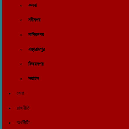
কসবা
নবীনগর
নাসিরনগর
বাঞ্ছারামপুর
বিজয়নগর
সরাইল
খেলা
রাজনীতি
অর্থনীতি