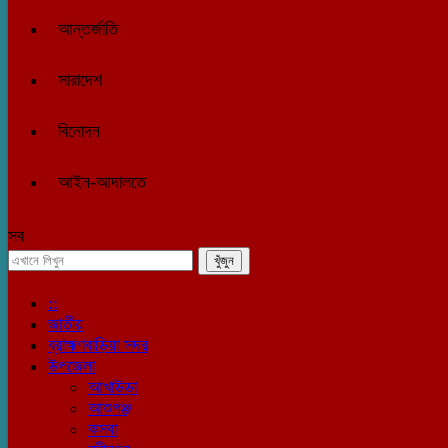
আন্তর্জাতি
সারাদেশ
বিনোদন
আইন-আদালতে
সব
::
জাতীয়
ব্রাহ্মণবাড়িয়া সদর
উপজেলা
আখাউড়া
আশুগঞ্জ
কসবা