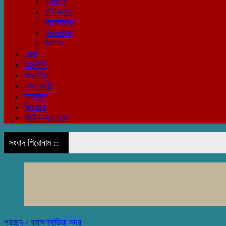
নবীনগর
নাসিরনগর
বাঞ্ছারামপুর
বিজয়নগর
সরাইল
খেলা
রাজনীতি
অর্থনীতি
আন্তর্জাতি
সারাদেশ
বিনোদন
আইন-আদালতে
সংবাদ শিরোনাম ::
প্রচ্ছদ /
ব্রাহ্মণবাড়িয়া সদর