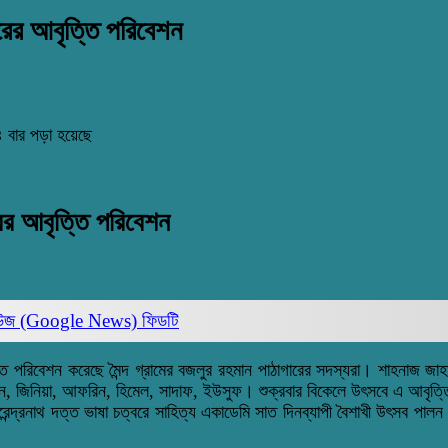
ারের আবৃত্তি পরিবেশন
 বার পড়া হয়েছে
রের আবৃত্তি পরিবেশন
িউজ (Google News)
ফিডটি
তি পরিবেশন করেছে মৈন্দ গ্রামের বজলুর রহমান পাঠাগারের সদস্যরা। শাহনাজ জাহ
 জেরিন, জিনিয়া, আফরিন, হিমেল, সাদাফ, ইউসুফ। শুক্রবার বিকেলে উৎসবে এ আবৃ
েন্দ্রনাথ দত্ত ভাষা চত্বরে সাহিত্য একাডেমি সাত দিনব্যাপী বৈশাখী উৎসব পা