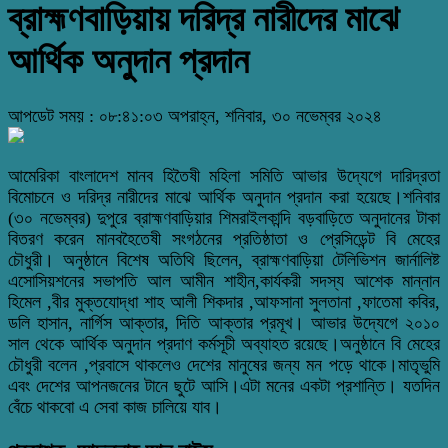
ব্রাহ্মণবাড়িয়ায় দরিদ্র নারীদের মাঝে
আর্থিক অনুদান প্রদান
আপডেট সময় : ০৮:৪১:০৩ অপরাহ্ন, শনিবার, ৩০ নভেম্বর ২০২৪
আমেরিকা বাংলাদেশ মানব হিতৈষী মহিলা সমিতি আভার উদ্যেগে দারিদ্রতা
বিমোচনে ও দরিদ্র নারীদের মাঝে আর্থিক অনুদান প্রদান করা হয়েছে।শনিবার
(৩০ নভেম্বর) দুপুরে ব্রাহ্মণবাড়িয়ার শিমরাইলকান্দি বড়বাড়িতে অনুদানের টাকা
বিতরণ করেন মানবহৈতেষী সংগঠনের প্রতিষ্ঠাতা ও প্রেসিডেন্ট বি মেহের
চৌধুরী। অনুষ্ঠানে বিশেষ অতিথি ছিলেন, ব্রাহ্মণবাড়িয়া টেলিভিশন জার্নালিষ্ট
এসোসিয়শনের সভাপতি আল আমীন শাহীন,কার্যকরী সদস্য আশেক মান্নান
হিমেল ,বীর মুক্তযোদ্ধা শাহ আলী শিকদার ,আফসানা সুলতানা ,ফাতেমা কবির,
ডলি হাসান, নার্গিস আক্তার, দিতি আক্তার প্রমূখ। আভার উদ্যেগে ২০১০
সাল থেকে আর্থিক অনুদান প্রদাণ কর্মসূচী অব্যাহত রয়েছে।অনুষ্ঠানে বি মেহের
চৌধুরী বলেন ,প্রবাসে থাকলেও দেশের মানুষের জন্য মন পড়ে থাকে।মাতৃভুমি
এবং দেশের আপনজনের টানে ছুটে আসি।এটা মনের একটা প্রশান্তি। যতদিন
বেঁচে থাকবো এ সেবা কাজ চালিয়ে যাব।