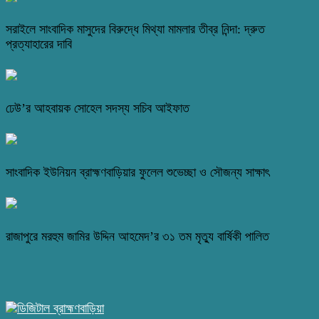
সরাইলে সাংবাদিক মাসুদের বিরুদ্ধে মিথ্যা মামলার তীব্র নিন্দা: দ্রুত
প্রত্যাহারের দাবি
ঢেউ’র আহবায়ক সোহেল সদস্য সচিব আইফাত
সাংবাদিক ইউনিয়ন ব্রাহ্মণবাড়িয়ার ফুলেল শুভেচ্ছা ও সৌজন্য সাক্ষাৎ
রাজাপুরে মরহুম জামির উদ্দিন আহমেদ’র ৩১ তম মৃত্যু বার্ষিকী পালিত