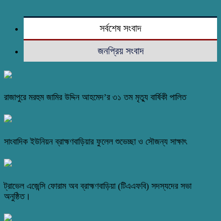
সর্বশেষ সংবাদ
জনপ্রিয় সংবাদ
রাজাপুরে মরহুম জামির উদ্দিন আহমেদ’র ৩১ তম মৃত্যু বার্ষিকী পালিত
সাংবাদিক ইউনিয়ন ব্রাহ্মণবাড়িয়ার ফুলেল শুভেচ্ছা ও সৌজন্য সাক্ষাৎ
ট্রাভেল এজেন্সি ফোরাম অব ব্রাহ্মণবাড়িয়া (টিএএফবি) সদস্যদের সভা
অনুষ্ঠিত।