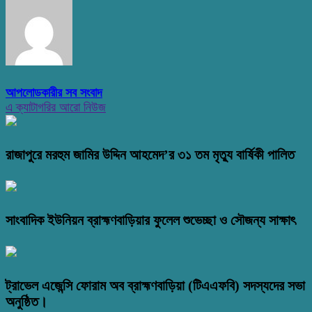
আপলোডকারীর সব সংবাদ
এ ক্যাটাগরির আরো নিউজ
রাজাপুরে মরহুম জামির উদ্দিন আহমেদ’র ৩১ তম মৃত্যু বার্ষিকী পালিত
সাংবাদিক ইউনিয়ন ব্রাহ্মণবাড়িয়ার ফুলেল শুভেচ্ছা ও সৌজন্য সাক্ষাৎ
ট্রাভেল এজেন্সি ফোরাম অব ব্রাহ্মণবাড়িয়া (টিএএফবি) সদস্যদের সভা
অনুষ্ঠিত।