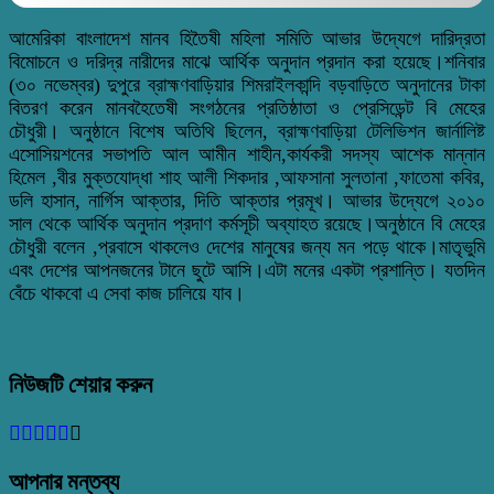
আমেরিকা বাংলাদেশ মানব হিতৈষী মহিলা সমিতি আভার উদ্যেগে দারিদ্রতা
বিমোচনে ও দরিদ্র নারীদের মাঝে আর্থিক অনুদান প্রদান করা হয়েছে।শনিবার
(৩০ নভেম্বর) দুপুরে ব্রাহ্মণবাড়িয়ার শিমরাইলকান্দি বড়বাড়িতে অনুদানের টাকা
বিতরণ করেন মানবহৈতেষী সংগঠনের প্রতিষ্ঠাতা ও প্রেসিডেন্ট বি মেহের
চৌধুরী। অনুষ্ঠানে বিশেষ অতিথি ছিলেন, ব্রাহ্মণবাড়িয়া টেলিভিশন জার্নালিষ্ট
এসোসিয়শনের সভাপতি আল আমীন শাহীন,কার্যকরী সদস্য আশেক মান্নান
হিমেল ,বীর মুক্তযোদ্ধা শাহ আলী শিকদার ,আফসানা সুলতানা ,ফাতেমা কবির,
ডলি হাসান, নার্গিস আক্তার, দিতি আক্তার প্রমূখ। আভার উদ্যেগে ২০১০
সাল থেকে আর্থিক অনুদান প্রদাণ কর্মসূচী অব্যাহত রয়েছে।অনুষ্ঠানে বি মেহের
চৌধুরী বলেন ,প্রবাসে থাকলেও দেশের মানুষের জন্য মন পড়ে থাকে।মাতৃভুমি
এবং দেশের আপনজনের টানে ছুটে আসি।এটা মনের একটা প্রশান্তি। যতদিন
বেঁচে থাকবো এ সেবা কাজ চালিয়ে যাব।
নিউজটি শেয়ার করুন
আপনার মন্তব্য