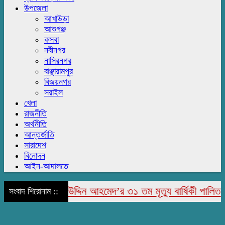
উপজেলা
আখাউড়া
আশুগঞ্জ
কসবা
নবীনগর
নাসিরনগর
বাঞ্ছারামপুর
বিজয়নগর
সরাইল
খেলা
রাজনীতি
অর্থনীতি
আন্তর্জাতি
সারাদেশ
বিনোদন
আইন-আদালতে
রে মরহুম জামির উদ্দিন আহমেদ’র ৩১ তম মৃত্যু বার্ষিকী পালিত
সংবাদ শিরোনাম ::