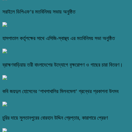
সরাইলে ডিপিএফ’র মতবিনিময় সভায় অনুষ্ঠিত
হাসপাতাল কর্তৃপক্ষের সাথে এসিজি-স্বাস্থ্য এর মতবিনিময় সভা অনুষ্ঠিত
ব্রাহ্মণবাড়িয়ায় তরী বাংলাদেশের উদ্যোগে বৃক্ষরোপণ ও গাছের চারা বিতরণ।
কবি জয়দুল হোসেনের ‘পাখপাখালির মিলনমেলা’ গ্রন্থের প্রকাশনা উৎসব
চুরির দায়ে সুলতানপুরের বোরহান উদ্দিন গ্রেপ্তার, কারাগারে প্রেরণ