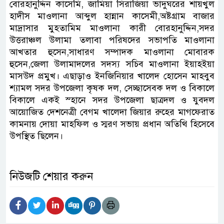
বোরহানুদ্দিন কাসেমি, জামিয়া সিরাজিয়া ভাদুঘরের শায়খুল
হাদীস মাওলানা আব্দুল হান্নান কাসেমী,অষ্টগ্রাম বাজার
মাদ্রাসার মুহতামিম মাওলানা কারী বোরহানুদ্দিন,সদর
উত্তরাঞ্চল উলামা তলাবা পরিষদের সভাপতি মাওলানা
আখতার হুসেন,সাধারণ সম্পাদক মাওলানা মোবারক
হুসেন,জেলা উলামাদলের সদস্য সচিব মাওলানা ইয়াহইয়া
মাসউদ প্রমুখ। এছাড়াও ইনজিনিয়ার খালেদ হোসেন মাহবুব
শ্যামল সদর উপজেলা কৃষক দল, সেচ্ছাসেবক দল ও বিকালে
বিকালে একই স্হানে সদর উপজেলা ছাত্রদল ও যুবদল
আয়োজিত দেশনেত্রী বেগম খালেদা জিয়ার রুহের মাগফেরাত
কামনায় দোয়া মাহফিল ও স্মরণ সভায় প্রধান অতিথি হিসেবে
উপস্থিত ছিলেন।
নিউজটি শেয়ার করুন