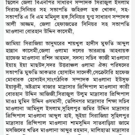
ছিলেন জেলা বিএনপির সাধারণ সম্পাদক সিরাজুল ইসলাম
সিরাজ,সিনিয়র সহ সভাপতি জহিরুল হক খোকন, সহ-
সভাপতি এ বি এম মমিনুল হক,সিনিয়র যুগ্ম সাধারণ সম্পাদক
আলী আজ্জম, জেলা হেফাজতের সিনিয়র সহ সভাপতি
মাওলানা বোরহান উদ্দিন কাসেমী,
জামিয়া সিরাজিয়া ভাদুঘরের শায়খুল হাদীস মুফতি আব্দুল
হান্নান কাসেমী,জেলা ওলামা দলের ভারপ্রাপ্ত আহবায়ক
হাফেজ মাওলানা রশিদ আহমদ, সদস্য সচিব কাজী মাওলানা
ইয়াহ ইয়া মাছউদ,সদর উত্তরাঞ্চল ওলামা ঐক্য পরিষদের
সভাপতি মুফতি আকতার হোসাইন সাদেকী,সেক্রেটারি হাফেজ
মোবারক হোসাইন,সাংগঠনিক সম্পাদক মাওলানা ইউসুফ
ইয়াকুবী, অষ্টগ্রাম বাজার মাদ্রাসার প্রিন্সিপাল মাওলানা কারী
বোরহান উদ্দিন আজিজী,সিরাজুল উলুম মাদ্রাসার প্রিন্সিপাল
মাওঃ মুমিন উদ্দিন ওসমানী, তেলিনগর মাদ্রাসার শিক্ষা সচিব
মাওলানা আমিনুল ইসলাম,সুহিলপুর জমির উদ্দিন মাদ্রাসার
প্রিন্সিপাল মাওলানা আব্দুল হাই, ভূইয়া সিরাজিয়া সুহিলপুর
মাদ্রাসার প্রিন্সিপাল মাওলানা শামসুদ্দিন সাতবাড়িয়া জামে
মসজিদের খতিব মাওলানা আব্দুর রহমান, মালিহাতা মাদ্রাসার