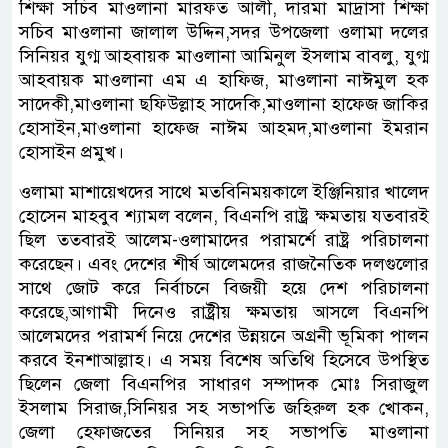
শিক্ষা সচিব মাওলানা মারফত আলী, দারমা মাদ্রাসা শিক্ষা
সচিব মাওলানা জালাল উদ্দিন,সদর উপজেলা ওলামা দলের
সিনিয়র যুগ্ম আহবায়ক মাওলানা আমিনুল ইসলাম বাবলু, যুগ্ম
আহবায়ক মাওলানা এম এ হাফিজ, মাওলানা নাঈমুল হক
সাদেকী,মাওলানা ছফিউল্লাহ সাদেকি,মাওলানা হাফেজ জাকির
হোসাইন,মাওলানা হাফেজ নাঈম আহমদ,মাওলানা ইমরান
হোসাইন প্রমুখ।
ওলামা মাশায়েখদের সাথে মতবিনিময়কালে ইঞ্জিনিয়ার খালেদ
হোসেন মাহবুব শ্যামল বলেন, বিএনপি রাষ্ট্র ক্ষমতায় যতবারই
ছিল ততবারই আলেম-ওলামাদের পরামর্শে রাষ্ট্র পরিচালনা
করেছেন। এবং দেশের শীর্ষ আলেমদের রাজনৈতিক দলগুলোর
সাথে জোট করে নির্বাচনে বিজয়ী হয়ে দেশ পরিচালনা
করেছে,আগামী দিনেও রাষ্ট্রীয় ক্ষমতায় আসলে বিএনপি
আলেমদের পরামর্শ নিয়ে দেশের উন্নয়নে অগ্রনী ভূমিকা পালন
করবে ইনশাআল্লাহ। এ সময় বিশেষ অতিথি হিসেবে উপস্থিত
ছিলেন জেলা বিএনপির সাধারণ সম্পাদক মোঃ সিরাজুল
ইসলাম সিরাজ,সিনিয়র সহ সভাপতি জহিরুল হক খোকন,
জেলা হেফাজতের সিনিয়র সহ সভাপতি মাওলানা