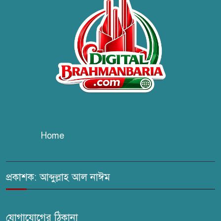
উদ্যোগে বৃক্ষরোপণ ও গাছের চারা
বিতরণ।
কবি জয়দুল হোসেনের
‘পাখপাখালির মিলনমেলা’ গ্রন্থের
প্রকাশনা উৎসব
চুরির দায়ে সুলতানপুরের বোরহান
উদ্দিন গ্রেপ্তার, কারাগারে প্রেরণ
Home
সরাইলে সাংবাদিক মাসুদের বিরুদ্ধে
মিথ্যা মামলার তীব্র নিন্দা: দ্রুত
প্রত্যাহারের দাবি
প্রকাশক: আব্দুল্লাহ আল নাঈম
ঢেউ’র আহবায়ক সোহেল সদস্য
সচিব আইফাত
যোগাযোগের ঠিকানা