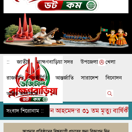
::
জাতীয়
ব্রাহ্মণবাড়িয়া সদর
উপজেলা
খেলা
রাজনীতি
অর্থনীতি
আন্তর্জাতি
সারাদেশ
বিনোদন
আইন-আদালতে
রহুম জামির উদ্দিন আহমেদ’র ৩১ তম মৃত্যু বার্ষিকী পাল
সংবাদ শিরোনাম ::