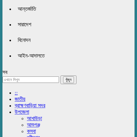
আন্তর্জাতি
সারাদেশ
বিনোদন
আইন-আদালতে
সব
::
জাতীয়
ব্রাহ্মণবাড়িয়া সদর
উপজেলা
আখাউড়া
আশুগঞ্জ
কসবা