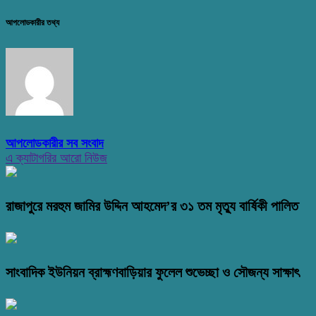
আপলোডকারীর তথ্য
আপলোডকারীর সব সংবাদ
এ ক্যাটাগরির আরো নিউজ
রাজাপুরে মরহুম জামির উদ্দিন আহমেদ’র ৩১ তম মৃত্যু বার্ষিকী পালিত
সাংবাদিক ইউনিয়ন ব্রাহ্মণবাড়িয়ার ফুলেল শুভেচ্ছা ও সৌজন্য সাক্ষাৎ