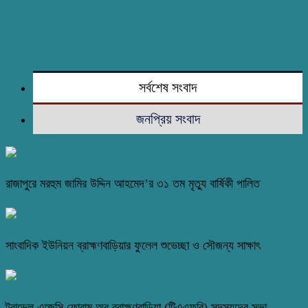
সর্বশেষ সংবাদ
জনপ্রিয় সংবাদ
রাজাপুরে মরহুম জামির উদ্দিন আহমেদ’র ৩১ তম মৃত্যু বার্ষিকী পালিত
সাংবাদিক ইউনিয়ন ব্রাহ্মণবাড়িয়ার ফুলেল শুভেচ্ছা ও সৌজন্য সাক্ষাৎ
ট্রাভেল এজেন্সি ফোরাম অব ব্রাহ্মণবাড়িয়া (টিএএফবি) সদস্যদের সভা