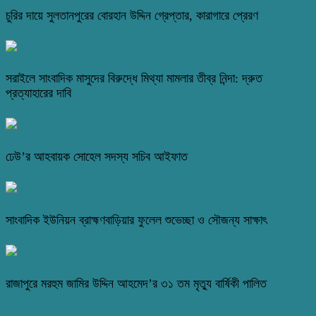
চুরির দায়ে সুলতানপুরের বোরহান উদ্দিন গ্রেপ্তার, কারাগারে প্রেরণ
সরাইলে সাংবাদিক মাসুদের বিরুদ্ধে মিথ্যা মামলার তীব্র নিন্দা: দ্রুত
প্রত্যাহারের দাবি
ঢেউ’র আহবায়ক সোহেল সদস্য সচিব আইফাত
সাংবাদিক ইউনিয়ন ব্রাহ্মণবাড়িয়ার ফুলেল শুভেচ্ছা ও সৌজন্য সাক্ষাৎ
রাজাপুরে মরহুম জামির উদ্দিন আহমেদ’র ৩১ তম মৃত্যু বার্ষিকী পালিত