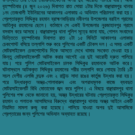
বৃহস্পতিবার (৪ জুন ২০২৬) দিবাগত রাত সোয়া ২টার দিকে বাঞ্ছারামপুর থানার
১নং তেজখালী ইউনিয়নের আকানগর এলাকায় এ অভিযান পরিচালনা করা হয়।
গ্রেপ্তারকৃত সিদ্দিকুর রহমান ব্রাহ্মণবাড়িয়ার নবীনগর উপজেলার বরাইল গ্রামের
আতিকুর রহমানের ছেলে। বর্তমানে সে একই উপজেলার নুরজাহানপুর গ্রামে
বসবাস করে আসছে। বাঞ্ছারামপুর থানা পুলিশ সূত্রে জানা যায়, গোপন সংবাদের
ভিত্তিতে বৃহস্পতিবার দিবাগত রাত ২টা ১৫ মিনিটে আকানগর এলাকায়
চেকপোস্ট বসিয়ে তল্লাশি শুরু করে পুলিশের একটি চৌকস দল। এ সময় একটি
মোটরসাইকেল চেকপোস্টের দিকে আসতে দেখে থামার সংকেত দেওয়া হয়।
কিন্তু মোটরসাইকেলটি আটক করার আগেই এর দুই আরোহী দ্রুত পালিয়ে
যায়। পরে পুলিশ মোটরসাইকেল চালক সিদ্দিকুর রহমানকে আটক করে।
ঘটনাস্থলে আটককৃত সিদ্দিকুর রহমানের শরীর তল্লাশি করে লোহার তৈরি ১টি
সচল দেশীয় এলজি বন্দুক এবং ২ রাউন্ড সাদা রঙের কার্তুজ উদ্ধার করা হয়।
পরে উদ্ধারকৃত অস্ত্র-গোলাবারুদ এবং অপরাধমূলক কাজে ব্যবহৃত
মোটরসাইকেলটি বিধি মোতাবেক জব্দ করে পুলিশ। এ বিষয়ে বাঞ্ছারামপুর থানা
পুলিশের পক্ষ থেকে জানানো হয়, অস্ত্র উদ্ধারের ঘটনায় গ্রেপ্তারকৃত সিদ্দিকুর
রহমান ও পলাতক আসামিদের বিরুদ্ধে বাঞ্ছারামপুর থানায় অস্ত্র আইনে একটি
নিয়মিত মামলা রুজু করা হয়েছে। পালিয়ে যাওয়া অপর দুই আসামিকে
গ্রেপ্তারের জন্য পুলিশের অভিযান অব্যাহত রয়েছে।