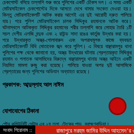
চেকপোস্ট বসিয়ে তল্লাশি শুরু করে পুলিশের একটি চৌকস দল। এ সময় একটি
মোটরসাইকেল চেকপোস্টের দিকে আসতে দেখে থামার সংকেত দেওয়া হয়।
কিন্তু মোটরসাইকেলটি আটক করার আগেই এর দুই আরোহী দ্রুত পালিয়ে
যায়। পরে পুলিশ মোটরসাইকেল চালক সিদ্দিকুর রহমানকে আটক করে।
ঘটনাস্থলে আটককৃত সিদ্দিকুর রহমানের শরীর তল্লাশি করে লোহার তৈরি ১টি
সচল দেশীয় এলজি বন্দুক এবং ২ রাউন্ড সাদা রঙের কার্তুজ উদ্ধার করা হয়।
পরে উদ্ধারকৃত অস্ত্র-গোলাবারুদ এবং অপরাধমূলক কাজে ব্যবহৃত
মোটরসাইকেলটি বিধি মোতাবেক জব্দ করে পুলিশ। এ বিষয়ে বাঞ্ছারামপুর থানা
পুলিশের পক্ষ থেকে জানানো হয়, অস্ত্র উদ্ধারের ঘটনায় গ্রেপ্তারকৃত সিদ্দিকুর
রহমান ও পলাতক আসামিদের বিরুদ্ধে বাঞ্ছারামপুর থানায় অস্ত্র আইনে একটি
নিয়মিত মামলা রুজু করা হয়েছে। পালিয়ে যাওয়া অপর দুই আসামিকে
গ্রেপ্তারের জন্য পুলিশের অভিযান অব্যাহত রয়েছে।
প্রকাশক: আব্দুল্লাহ আল নাঈম
যোগাযোগের ঠিকানা
পৌর কমিউনিটি সেন্টার এর ২য় তলা, টেংকের পাড়, ব্রাহ্মণবাড়িয়া।
সংবাদ শিরোনাম ::
রাজাপুরে মরহুম জামির উদ্দিন আহমেদ’র ৩১ তম
০১৯১০-০৩০১০১, ০১৯৭৬-৭৮৯৯৮২ nayeem.9982@gmail.com