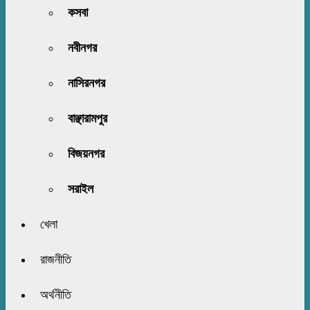
কসবা
নবীনগর
নাসিরনগর
বাঞ্ছারামপুর
বিজয়নগর
সরাইল
খেলা
রাজনীতি
অর্থনীতি