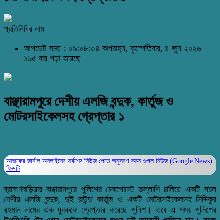
প্রতিনিধির নাম
আপডেট সময় : ০৯:০৮:০৪ অপরাহ্ন, বৃহস্পতিবার, ৪ জুন ২০২৬
১৬৫ বার পড়া হয়েছে
বাঞ্ছারামপুরে দেশীয় এলজি বন্দুক, কার্তুজ ও
মোটরসাইকেলসহ গ্রেপ্তার ১
আজকের জার্নাল অনলাইনের সর্বশেষ নিউজ পেতে অনুসরণ করুন
গুগল নিউজ (Google News)
ফিডটি
ব্রাহ্মণবাড়িয়ার বাঞ্ছারামপুরে পুলিশের চেকপোস্টে তল্লাশি চালিয়ে একটি সচল
দেশীয় এলজি বন্দুক, দুই রাউন্ড কার্তুজ ও একটি মোটরসাইকেলসহ সিদ্দিকুর
রহমান নামের এক যুবককে গ্রেপ্তার করেছে পুলিশ। তবে এ সময় পুলিশের
উপস্থিতি টের পেয়ে মোটরসাইকেলের অপর দুই আরোহী পালিয়ে যায়। আজ