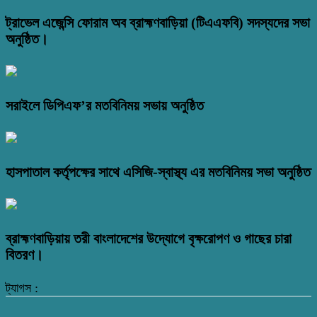
ট্রাভেল এজেন্সি ফোরাম অব ব্রাহ্মণবাড়িয়া (টিএএফবি) সদস্যদের সভা
অনুষ্ঠিত।
সরাইলে ডিপিএফ’র মতবিনিময় সভায় অনুষ্ঠিত
হাসপাতাল কর্তৃপক্ষের সাথে এসিজি-স্বাস্থ্য এর মতবিনিময় সভা অনুষ্ঠিত
ব্রাহ্মণবাড়িয়ায় তরী বাংলাদেশের উদ্যোগে বৃক্ষরোপণ ও গাছের চারা
বিতরণ।
ট্যাগস :