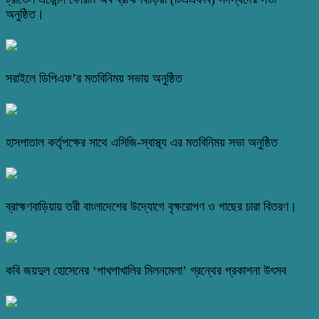
অনুষ্ঠিত।
সরাইলে ডিপিএফ’র মতবিনিময় সভায় অনুষ্ঠিত
হাসপাতাল কর্তৃপক্ষের সাথে এসিজি-স্বাস্থ্য এর মতবিনিময় সভা অনুষ্ঠিত
ব্রাহ্মণবাড়িয়ায় তরী বাংলাদেশের উদ্যোগে বৃক্ষরোপণ ও গাছের চারা বিতরণ।
কবি জয়দুল হোসেনের ‘পাখপাখালির মিলনমেলা’ গ্রন্থের প্রকাশনা উৎসব