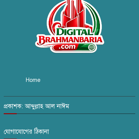
বিতরণ।
কবি জয়দুল হোসেনের
‘পাখপাখালির মিলনমেলা’ গ্রন্থের
প্রকাশনা উৎসব
চুরির দায়ে সুলতানপুরের বোরহান
উদ্দিন গ্রেপ্তার, কারাগারে প্রেরণ
Home
সরাইলে সাংবাদিক মাসুদের বিরুদ্ধে
মিথ্যা মামলার তীব্র নিন্দা: দ্রুত
প্রত্যাহারের দাবি
প্রকাশক: আব্দুল্লাহ আল নাঈম
ঢেউ’র আহবায়ক সোহেল সদস্য
সচিব আইফাত
যোগাযোগের ঠিকানা