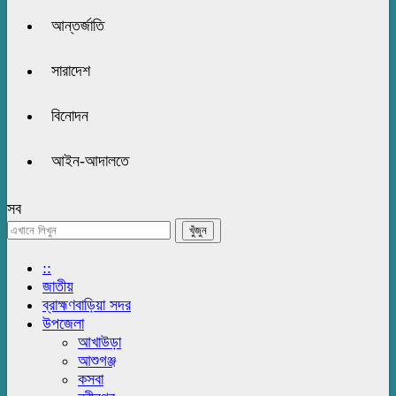
আন্তর্জাতি
সারাদেশ
বিনোদন
আইন-আদালতে
সব
::
জাতীয়
ব্রাহ্মণবাড়িয়া সদর
উপজেলা
আখাউড়া
আশুগঞ্জ
কসবা