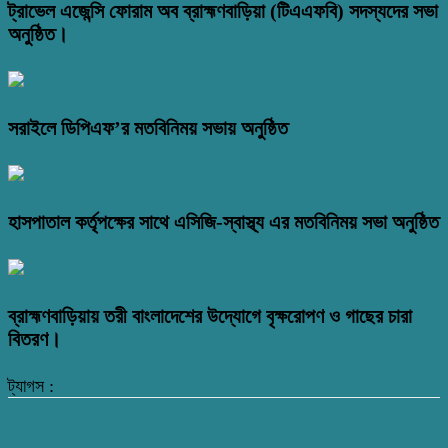
ট্রাভেল এজেন্সি ফোরাম অব ব্রাহ্মণবাড়িয়া (টিএএফবি) সদস্যদের সভা
অনুষ্ঠিত।
সরাইলে ডিপিএফ’র মতবিনিময় সভায় অনুষ্ঠিত
হাসপাতাল কর্তৃপক্ষের সাথে এসিজি-স্বাস্থ্য এর মতবিনিময় সভা অনুষ্ঠিত
ব্রাহ্মণবাড়িয়ায় তরী বাংলাদেশের উদ্যোগে বৃক্ষরোপণ ও গাছের চারা
বিতরণ।
ট্যাগস :