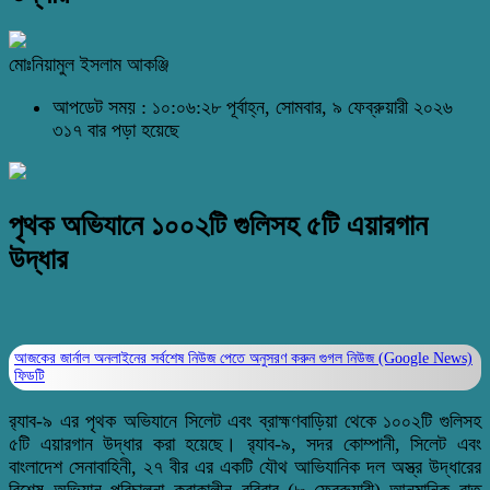
মোঃনিয়ামুল ইসলাম আকঞ্জি
আপডেট সময় : ১০:০৬:২৮ পূর্বাহ্ন, সোমবার, ৯ ফেব্রুয়ারী ২০২৬
৩১৭ বার পড়া হয়েছে
পৃথক অভিযানে ১০০২টি গুলিসহ ৫টি এয়ারগান
উদ্ধার
আজকের জার্নাল অনলাইনের সর্বশেষ নিউজ পেতে অনুসরণ করুন
গুগল নিউজ (Google News)
ফিডটি
র‌্যাব-৯ এর পৃথক অভিযানে সিলেট এবং ব্রাহ্মণবাড়িয়া থেকে ১০০২টি গুলিসহ
৫টি এয়ারগান উদ্ধার করা হয়েছে। র‌্যাব-৯, সদর কোম্পানী, সিলেট এবং
বাংলাদেশ সেনাবাহিনী, ২৭ বীর এর একটি যৌথ আভিযানিক দল অস্ত্র উদ্ধারের
বিশেষ অভিযান পরিচালনা করাকালীন রবিবার (৮ ফেব্রুয়ারী) আনুমানিক রাত