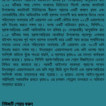
২.৫৫ ঘটিকার সময় গোপন সংবাদের ভিত্তিতে সিলেট জেলার কানাইঘাট
উপজেলার কানাইঘাট ইউনিয়নের বীরদল গ্রামের একটি জঙ্গলে র‌্যাব এবং
সেনাবাহিনীর যৌথ আভিযানিক দলটি ব্যাপক তল্লাশী করে জঙ্গলের ভিতর থেকে
পরিত্যক্ত অবস্থায় ৪টি এয়ারগান এবং একটি কৌটার মধ্যে ২২২টি এয়ারগানের
গুলি উদ্ধার করতে সক্ষম হয়। অপর একটি অভিযানে র‌্যাব-৯, সিপিসি-১,
ব্রাহ্মণবাড়িয়ার একটি আভিযানিক দল রবিবার (৮ ফেব্রুয়ারী) আনুমানিক রাত
১.১৫ ঘটিকার সময় ব্রাহ্মণবাড়িয়ার আখাউড়া উপজেলার খড়মপুর এলাকার
বাইপাস সড়কের পূর্ব পাশে ব্যাপক তল্লাশী করে একটি সাদা রংয়ের প্লাস্টিকের
বস্তার ভেতর থেকে পরিত্যক্ত অবস্থায় ১টি এয়ারগান এবং ৭৮০টি গুলি
উদ্ধার করতে সক্ষম হয়। উদ্ধারকৃত এয়ারগানগুলো এবং গুলি গুলোর সাথে
সংশ্লিষ্ট কাউকে খুঁজে পাওয়া যায়নি, এ ব্যাপারে র‌্যাব-৯ এর তদন্ত কার্যক্রম
চলমান রয়েছে। র‍্যার-৯ সিপিসি ব্রাহ্মণবাড়িয়ার এক প্রেস বিজ্ঞপ্তিতে এতথ্য
নিশ্চিত করে জানানো হয়। পরবর্তী আইনগত ব্যবস্থা গ্রহণের লক্ষ্যে
উদ্ধারকৃত এয়ারগানগুলো এবং গুলি সমূহ জিডি মূলে সিলেট এবং ব্রাহ্মণবাড়িয়ার
সংশ্লিষ্ট থানায় হস্তান্তর করা হয়েছে। এ ছাড়াও দেশের আইন-শৃঙ্খলা
পরিস্থিতি স্বাভাবিক রাখতে র‌্যাব-৯ এর চলমান গোয়েন্দা তৎপরতা ও অভিযান
অব্যাহত রয়েছে।
নিউজটি শেয়ার করুন