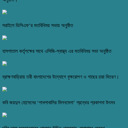
সরাইলে ডিপিএফ’র মতবিনিময় সভায় অনুষ্ঠিত
হাসপাতাল কর্তৃপক্ষের সাথে এসিজি-স্বাস্থ্য এর মতবিনিময় সভা অনুষ্ঠিত
ব্রাহ্মণবাড়িয়ায় তরী বাংলাদেশের উদ্যোগে বৃক্ষরোপণ ও গাছের চারা বিতরণ।
কবি জয়দুল হোসেনের ‘পাখপাখালির মিলনমেলা’ গ্রন্থের প্রকাশনা উৎসব