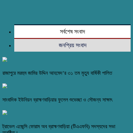
সর্বশেষ সংবাদ
জনপ্রিয় সংবাদ
রাজাপুরে মরহুম জামির উদ্দিন আহমেদ’র ৩১ তম মৃত্যু বার্ষিকী পালিত
সাংবাদিক ইউনিয়ন ব্রাহ্মণবাড়িয়ার ফুলেল শুভেচ্ছা ও সৌজন্য সাক্ষাৎ
ট্রাভেল এজেন্সি ফোরাম অব ব্রাহ্মণবাড়িয়া (টিএএফবি) সদস্যদের সভা
অনুষ্ঠিত।