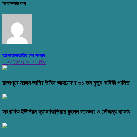
আপলোডকারীর তথ্য
আপলোডকারীর সব সংবাদ
এ ক্যাটাগরির আরো নিউজ
রাজাপুরে মরহুম জামির উদ্দিন আহমেদ’র ৩১ তম মৃত্যু বার্ষিকী পালিত
সাংবাদিক ইউনিয়ন ব্রাহ্মণবাড়িয়ার ফুলেল শুভেচ্ছা ও সৌজন্য সাক্ষাৎ