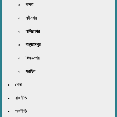
কসবা
নবীনগর
নাসিরনগর
বাঞ্ছারামপুর
বিজয়নগর
সরাইল
খেলা
রাজনীতি
অর্থনীতি