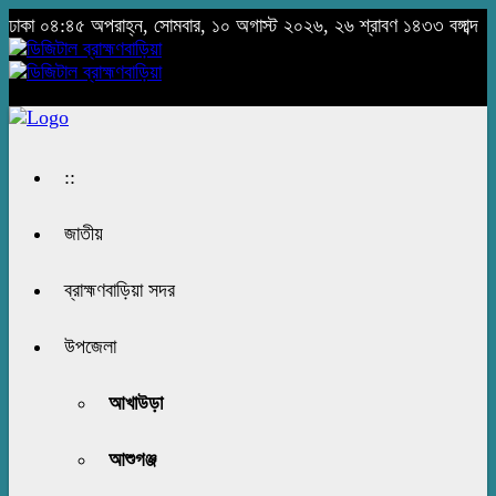
ঢাকা
০৪:৪৫ অপরাহ্ন, সোমবার, ১০ অগাস্ট ২০২৬, ২৬ শ্রাবণ ১৪৩৩ বঙ্গাব্দ
::
জাতীয়
ব্রাহ্মণবাড়িয়া সদর
উপজেলা
আখাউড়া
আশুগঞ্জ