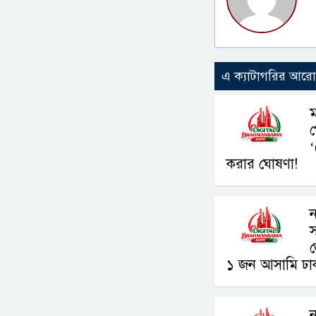
এ ক্যাটাগরির আর
ম
‘
করার ঘোষণা!
স
জ
১ জন আসামি ঢাক
ন