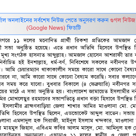
নাল অনলাইনের সর্বশেষ নিউজ পেতে অনুসরণ করুন
গুগল নিউজ
(Google News)
ফিডটি
নবীনগরে ১১ দলের মনোনিত প্রার্থী রিকশা প্রতিকের আমজাদ 
নী সভা অনুষ্ঠিত হয়েছে। এতে প্রধান অতিথি হিসেবে উপস্থিত 
 মূখ্য সংগঠক হাসনাত আব্দুল্লাহ। আমজাদ হোসেন আশরাফী তার বক
র্বাচিত হই ইনশাল্লাহ, ধর্ম-বর্ণ, নিবিশেষে সকলের নবীনগর 
ো। আমি চেয়ারম্যান থাকাকালীন সময়ে কারো সাথে কোনো বৈষ্য
ারবে না, আমি কারো সাথে কোনো বৈষ্যম করেছি। সবার কল্যাণ
 সব সময় করে যাবো। বুধবার বিকালে (৪ ফেব্রুয়ারি) নবীনগর 
ালয়ের মাঠে এ সভা অনুষ্ঠিত হয়। বাংলাদেশ জামায়েত ইসলামীর 
 মোখলেছুর রহমানের সভাপতিত্বে প্রধান বক্তা হিসাবে উপস্থিত 
 ইসলামীর ব্রাহ্মণবাড়িয়া জেলা শাখার আমির মাওলানা মো. ম
তিথি হিসেবে উপস্থিত ছিলেন, এডভোকেট আব্দুল বাতেন। সভা
াওলানা এমদাদুল হক সিরাজী, মাইনুল ইসলাম খন্দকার, মাওলানা
 আল মাহমুদ জিহান, এবিএম কবির আলম মাসুদ, মো. আমিনুল হক চ
সাইনসহ অন্যান্যরা। এছাড়াও ১১ দলের স্থানীয় ও জেলা পর্