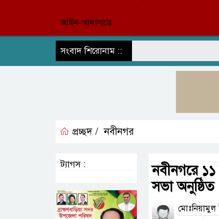
আইন-আদালতে
সংবাদ শিরোনাম ::
প্রচ্ছদ /
নবীনগর
ট্যাগস :
নবীনগরে ১১ দ
সভা অনুষ্ঠিত
মোঃনিয়ামুল