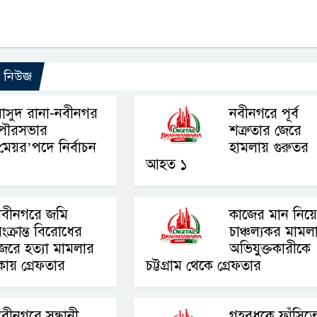
ো নিউজ
াসুদ রানা-নবীনগর
নবীনগরে পূর্ব
পৌরসভার
শত্রুতার জেরে
মেয়র’পদে নির্বাচন
হামলায় গুরুতর
আহত ১
নবীনগরে জমি
কাজের মান নিয়ে প
ংক্রান্ত বিরোধের
চাঞ্চল্যকর মামল
েরে হত্যা মামলার
অভিযুক্তকারীকে
ায় গ্রেফতার
চট্টগ্রাম থেকে গ্রেফতার
বীনগরে সন্ধানী
গৃহবধুকে ফাঁসিত