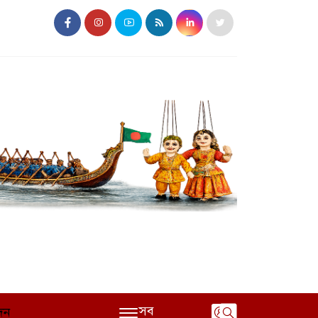
সব
দন