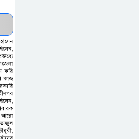
হাসপাতাল
কর্তৃপক্ষের সাথে
এসিজি-স্বাস্থ্য এর
মতবিনিময় সভা অনুষ্ঠিত
হোসেন
ব্রাহ্মণবাড়িয়ায় তরী
ছিলেন,
্তব্যে
বাংলাদেশের
উপজেলা
উদ্যোগে বৃক্ষরোপণ
ম করি
ও গাছের চারা বিতরণ।
ে কাজ
সরকারি
কবি জয়দুল
নবীনগর
হোসেনের
ছিলেন,
‘পাখপাখালির
োবারক
য় আরো
মিলনমেলা’ গ্রন্থের প্রকাশনা উৎসব
 তাজুল
ৌধুরী,
চুরির দায়ে
যায়ের