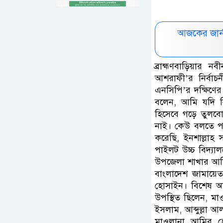
আজকের জার্
ব্রাহ্মণবাড়িয়ার 
আশরাফী’র নির্বাচ
এনসিপি’র দক্ষিণের
বলেন, আমি যদি নি
হিসেবে গড়ে তুলব
নাই। কেউ বলতে প
করেছি, ইনশাল্লাহ
পাইলট উচ্চ বিদ্য
উপজেলা শাখার আমির
বাংলাদেশ জামায়েত
হোসাইন। বিশেষ অ
উপস্থিত ছিলেন, ম
ইসলাম, আব্দুল্লা
মাওলানা আমির হো