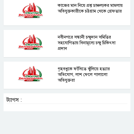
কাজের মান নিয়ে প্রশ্ন চাঞ্চল্যকর মামলায়
অভিযুক্তকারীকে চট্টগ্রাম থেকে গ্রেফতার
নবীনগরে সন্ধানী চক্ষুদান সমিতির
সহযোগিতায় বিনামূল্যে চক্ষু চিকিৎসা
প্রদান
গৃহবধুকে ফাঁসিতে ঝুঁলিয়ে হত্যার
অভিযোগ, লাশ ফেলে পালালো
অভিযুক্তরা
ট্যাগস :