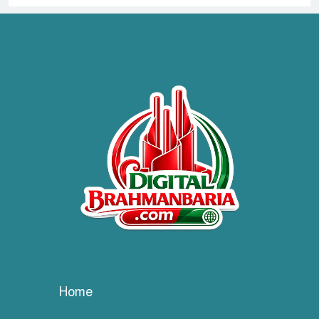
হাসপাতাল কর্তৃপক্ষের সাথে এসিজি-
স্বাস্থ্য এর মতবিনিময় সভা অনুষ্ঠিত
ব্রাহ্মণবাড়িয়ায় তরী বাংলাদেশের
উদ্যোগে বৃক্ষরোপণ ও গাছের চারা
বিতরণ।
কবি জয়দুল হোসেনের
‘পাখপাখালির মিলনমেলা’ গ্রন্থের
প্রকাশনা উৎসব
চুরির দায়ে সুলতানপুরের বোরহান
উদ্দিন গ্রেপ্তার, কারাগারে প্রেরণ
Home
সরাইলে সাংবাদিক মাসুদের বিরুদ্ধে
মিথ্যা মামলার তীব্র নিন্দা: দ্রুত