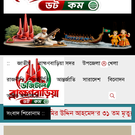
::
জাতীয়
ব্রাহ্মণবাড়িয়া সদর
উপজেলা
খেলা
রাজনীতি
অর্থনীতি
আন্তর্জাতি
সারাদেশ
বিনোদন
আইন-আদালতে
াপুরে মরহুম জামির উদ্দিন আহমেদ’র ৩১ তম মৃত্যু বার্
সংবাদ শিরোনাম ::