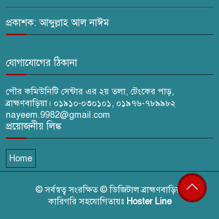
প্রত্যাহারের দাবি
প্রকাশক: আব্দুল্লাহ আল নাঈম
ঢেউ’র আহবায়ক সোহেল সদস্য
সচিব আইফাত
যোগাযোগের ঠিকানা
পৌর কমিউনিটি সেন্টার এর ২য় তলা, টেংকের পাড়,
ব্রাহ্মণবাড়িয়া। ০১৯১০-০৩০১০১, ০১৯৭৬-৭৮৯৯৮২
nayeem.9982@gmail.com
প্রয়োজনীয় লিঙ্ক
Home
© সর্বস্বত্ব সংরক্ষিত © ডিজিটাল ব্রাহ্মণবাড়িয়া
কারিগরি সহযোগিতায়ঃ
Hoster Line