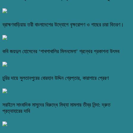
ব্রাহ্মণবাড়িয়ায় তরী বাংলাদেশের উদ্যোগে বৃক্ষরোপণ ও গাছের চারা বিতরণ।
কবি জয়দুল হোসেনের ‘পাখপাখালির মিলনমেলা’ গ্রন্থের প্রকাশনা উৎসব
চুরির দায়ে সুলতানপুরের বোরহান উদ্দিন গ্রেপ্তার, কারাগারে প্রেরণ
সরাইলে সাংবাদিক মাসুদের বিরুদ্ধে মিথ্যা মামলার তীব্র নিন্দা: দ্রুত
প্রত্যাহারের দাবি