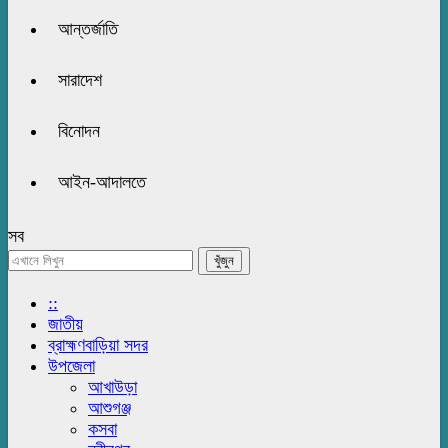
আন্তর্জাতি
সারাদেশ
বিনোদন
আইন-আদালতে
সব
::
জাতীয়
ব্রাহ্মণবাড়িয়া সদর
উপজেলা
আখাউড়া
আশুগঞ্জ
কসবা