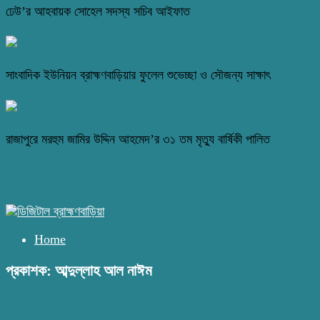
ঢেউ’র আহবায়ক সোহেল সদস্য সচিব আইফাত
সাংবাদিক ইউনিয়ন ব্রাহ্মণবাড়িয়ার ফুলেল শুভেচ্ছা ও সৌজন্য সাক্ষাৎ
রাজাপুরে মরহুম জামির উদ্দিন আহমেদ’র ৩১ তম মৃত্যু বার্ষিকী পালিত
Home
প্রকাশক: আব্দুল্লাহ আল নাঈম