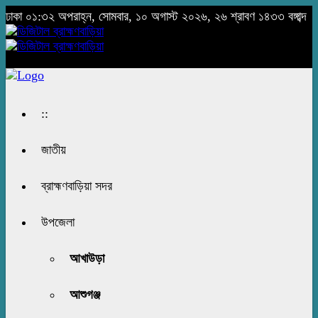
ঢাকা
০১:৩২ অপরাহ্ন, সোমবার, ১০ অগাস্ট ২০২৬, ২৬ শ্রাবণ ১৪৩৩ বঙ্গাব্দ
::
জাতীয়
ব্রাহ্মণবাড়িয়া সদর
উপজেলা
আখাউড়া
আশুগঞ্জ