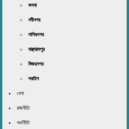
কসবা
নবীনগর
নাসিরনগর
বাঞ্ছারামপুর
বিজয়নগর
সরাইল
খেলা
রাজনীতি
অর্থনীতি