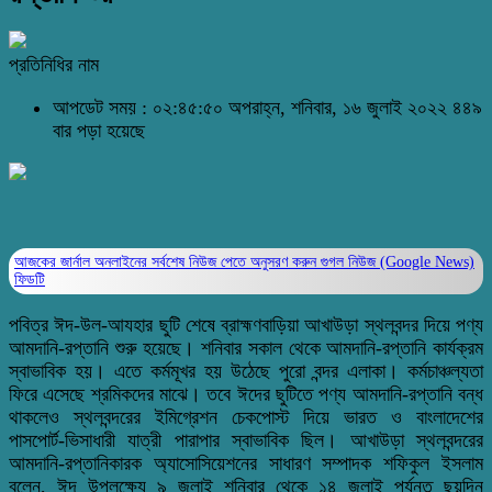
প্রতিনিধির নাম
আপডেট সময় : ০২:৪৫:৫০ অপরাহ্ন, শনিবার, ১৬ জুলাই ২০২২
৪৪৯
বার পড়া হয়েছে
আজকের জার্নাল অনলাইনের সর্বশেষ নিউজ পেতে অনুসরণ করুন
গুগল নিউজ (Google News)
ফিডটি
পবিত্র ঈদ-উল-আযহার ছুটি শেষে ব্রাহ্মণবাড়িয়া আখাউড়া স্থলবন্দর দিয়ে পণ্য
আমদানি-রপ্তানি শুরু হয়েছে। শনিবার সকাল থেকে আমদানি-রপ্তানি কার্যক্রম
স্বাভাবিক হয়। এতে কর্মমূখর হয় উঠেছে পুরো বন্দর এলাকা। কর্মচাঞ্চল্যতা
ফিরে এসেছে শ্রমিকদের মাঝে। তবে ঈদের ছুটিতে পণ্য আমদানি-রপ্তানি বন্ধ
থাকলেও স্থলবন্দরের ইমিগ্রেশন চেকপোস্ট দিয়ে ভারত ও বাংলাদেশের
পাসপোর্ট-ভিসাধারী যাত্রী পারাপার স্বাভাবিক ছিল। আখাউড়া স্থলবন্দরের
আমদানি-রপ্তানিকারক অ্যাসোসিয়েশনের সাধারণ সম্পাদক শফিকুল ইসলাম
বলেন, ঈদ উপলক্ষ্যে ৯ জুলাই শনিবার থেকে ১৪ জুলাই পর্যন্ত ছয়দিন