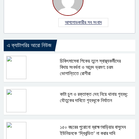
আপলোডকারীর সব সংবাদ
এ ক্যাটাগরির আরো নিউজ
চিকিৎসাসেবা শিকেয় তুলে স্বাস্থ্যকর্মীদের
বিদায় সংবর্ধনা ও আনন্দ ভ্রমণ: চরম
ভোগান্তিতে রোগীরা
কাটা চুল ও রক্তাক্ত দেহ নিয়ে থানায় গৃহবধূ:
যৌতুকের দাবিতে গৃহবধূকে নির্যাতন
১৫০ বছরের পুরোনো ব্রাহ্মণবাড়িয়ার বাসুদেব
ইউনিয়নকে ‘দ্বিখন্ডিত’ না করার দাবি