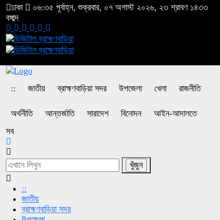
ঢাকা
০৬:৩৫ পূর্বাহ্ন, শুক্রবার, ০৭ অগাস্ট ২০২৬, ২৩ শ্রাবণ ১৪৩৩
বঙ্গাব্দ
::
জাতীয়
ব্রাহ্মণবাড়িয়া সদর
উপজেলা
খেলা
রাজনীতি
অর্থনীতি
আন্তর্জাতি
সারাদেশ
বিনোদন
আইন-আদালতে
সব
::
জাতীয়
ব্রাহ্মণবাড়িয়া সদর
উপজেলা