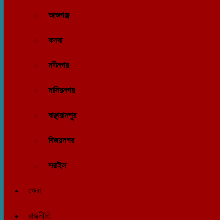
আশুগঞ্জ
কসবা
নবীনগর
নাসিরনগর
বাঞ্ছারামপুর
বিজয়নগর
সরাইল
খেলা
রাজনীতি