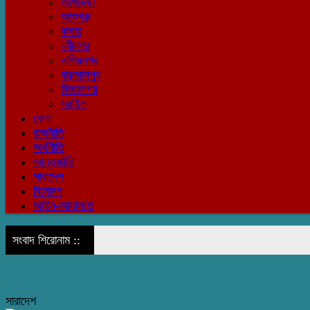
আখাউড়া
আশুগঞ্জ
কসবা
নবীনগর
নাসিরনগর
বাঞ্ছারামপুর
বিজয়নগর
সরাইল
খেলা
রাজনীতি
অর্থনীতি
আন্তর্জাতি
সারাদেশ
বিনোদন
আইন-আদালতে
সংবাদ শিরোনাম ::
সারাদেশ