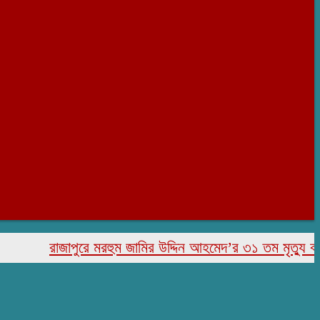
রাজাপুরে মরহুম জামির উদ্দিন আহমেদ’র ৩১ তম মৃত্যু বার্ষিকী পা