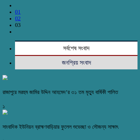
01
02
03
সর্বশেষ সংবাদ
জনপ্রিয় সংবাদ
রাজাপুরে মরহুম জামির উদ্দিন আহমেদ’র ৩১ তম মৃত্যু বার্ষিকী পালিত
১
সাংবাদিক ইউনিয়ন ব্রাহ্মণবাড়িয়ার ফুলেল শুভেচ্ছা ও সৌজন্য সাক্ষাৎ