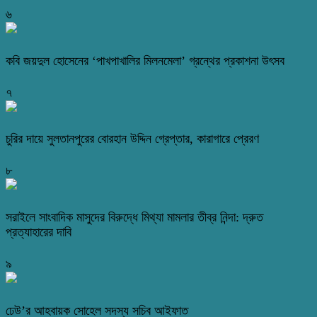
৬
কবি জয়দুল হোসেনের ‘পাখপাখালির মিলনমেলা’ গ্রন্থের প্রকাশনা উৎসব
৭
চুরির দায়ে সুলতানপুরের বোরহান উদ্দিন গ্রেপ্তার, কারাগারে প্রেরণ
৮
সরাইলে সাংবাদিক মাসুদের বিরুদ্ধে মিথ্যা মামলার তীব্র নিন্দা: দ্রুত
প্রত্যাহারের দাবি
৯
ঢেউ’র আহবায়ক সোহেল সদস্য সচিব আইফাত