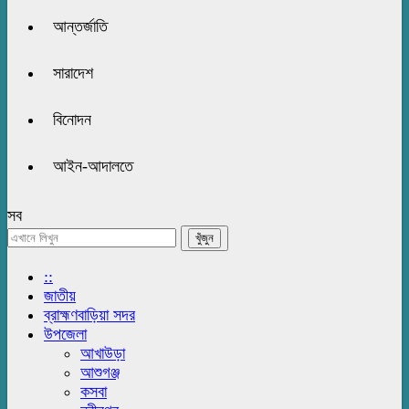
আন্তর্জাতি
সারাদেশ
বিনোদন
আইন-আদালতে
সব
::
জাতীয়
ব্রাহ্মণবাড়িয়া সদর
উপজেলা
আখাউড়া
আশুগঞ্জ
কসবা