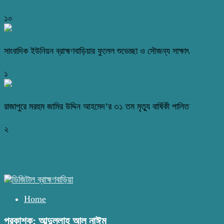
১০
সাংবাদিক ইউনিয়ন ব্রাহ্মণবাড়িয়ার ফুলেল শুভেচ্ছা ও সৌজন্য সাক্ষাৎ
১
রাজাপুরে মরহুম জামির উদ্দিন আহমেদ’র ৩১ তম মৃত্যু বার্ষিকী পালিত
২
Home
প্রকাশক: আব্দুল্লাহ আল নাঈম