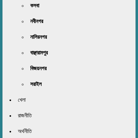
কসবা
নবীনগর
নাসিরনগর
বাঞ্ছারামপুর
বিজয়নগর
সরাইল
খেলা
রাজনীতি
অর্থনীতি