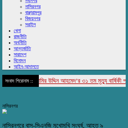
নবীনগর
নাসিরনগর
বাঞ্ছারামপুর
বিজয়নগর
সরাইল
খেলা
রাজনীতি
অর্থনীতি
আন্তর্জাতি
সারাদেশ
বিনোদন
আইন-আদালতে
রাজাপুরে মরহুম জামির উদ্দিন আহমেদ’র ৩১ তম মৃত্যু বার্ষিকী পালি
সংবাদ শিরোনাম ::
নাসিরনগর
নাসিরনগরে বাস-সিএনজি মুখোমুখি সংঘর্ষ, আহত ৯