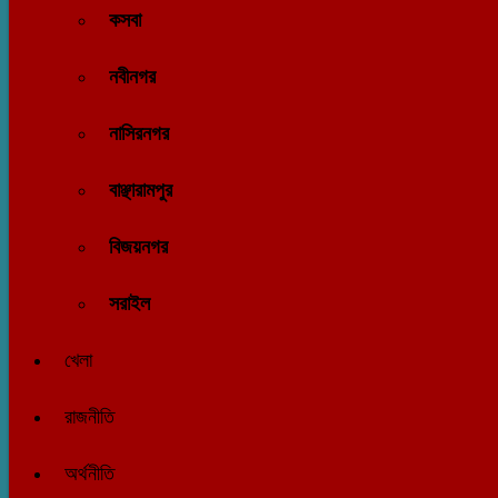
কসবা
নবীনগর
নাসিরনগর
বাঞ্ছারামপুর
বিজয়নগর
সরাইল
খেলা
রাজনীতি
অর্থনীতি