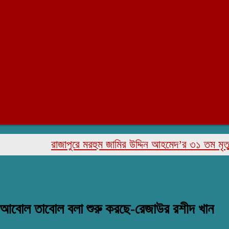
রাজাপুরে মরহুম জামির উদ্দিন আহমেদ’র ৩১ তম মৃত্যু বার্ষ
 আবোল তাবোল বলা শুরু করছে-রেজাউর রশীদ খান