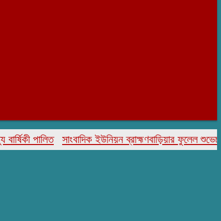
িকী পালিত
সাংবাদিক ইউনিয়ন ব্রাহ্মণবাড়িয়ার ফুলেল শুভেচ্ছা ও স