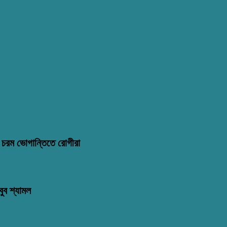
মণ: চরম ভোগান্তিতে রোগীরা
ুব শ্যামল