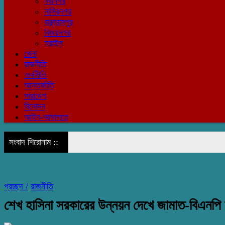
নবীনগর
নাসিরনগর
বাঞ্ছারামপুর
বিজয়নগর
সরাইল
খেলা
রাজনীতি
অর্থনীতি
আন্তর্জাতি
সারাদেশ
বিনোদন
আইন-আদালতে
সংবাদ শিরোনাম ::
প্রচ্ছদ /
রাজনীতি
শেখ হাসিনা সরকারের উন্নয়ন দেখে জামাত-বিএনপি