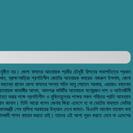
 অনুষ্ঠিত হয়। জেলা বাসদের আহবায়ক প্রবীর চৌধূরী রিপনের সভাপতিত্বে প্রধান
দ খান, ব্রাহ্মণবাড়িয়া প্রগতিশীল জোটের আহবায়ক কমরেড নজরুল ইসলাম, জেলা
ত বক্তব্য রাখেন জেলা বাসদের সদস্য সচিব আবু সোহেল সরকার, এছারাও বক্তব্য
হবায়ক জাহাঙ্গীর আলম, আশুগঞ্জ কমিটির আহবায়ক মনোরন্জন দাস ও আইনজীবী
িহত করার লক্ষে প্রগতিশীল ও মুক্তিযুদ্বের পক্ষের সকল শক্তির প্রতি আহব্বান
আহবান জানান। তিনি আরো বলেন জেনার জিয়া এদেশে হা না ভোটের মাধ্যমে ভোটার
প্রধানমন্ত্রী শেখ হাসিনা সরকারের উন্নয়ন দেখে জামত- বিএনপি আবোল তাবোল বলা
 মৌলবাদী শাশন কায়েম করতে চাই্। তাদের এই আশা পুরন করতে দেবে না এদেশের