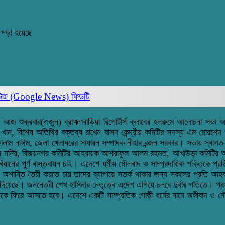
 পড়া হয়েছে
িউজ (Google News)
ফিডটি
ভা আজ শুক্রবার(৩জুন) ব্রাহ্মণবাড়িয়া রিপোর্টার্স ক্লাবের হলরুমে আলোচনা সভা
 খান, বিশেষ অতিথির বক্তব্য রাখেন বাসদ কেন্দ্রীয় কমিটির সদস্য এম মোরশে
 কালাম নাঈম, জেলা খেলাঘরের সাধারন সম্পাদক নীহার রন্জন সরকার। সভায় স্বাগ
ামাম মনির, বিজয়নগর কমিটির আহবায়ক আশরাফুল আলম রহমত, আখাউড়া কমিটির আ
ানের পুর্ণ বাস্তবায়ন চাই। এদেশে ধর্মীয় মৌলবাদ ও সাম্প্রদায়িক শক্তিকে প্রত
েশে অশান্তি তৈরী করতে চায় তাদের ব্যাপারে সতর্ক থাকার জন্য সকলের প্রতি 
বর দিয়েছে। জননেত্রী শেখ হাসিনার নেতৃত্বে এদেশ এগিয়ে চলবে দুর্বার গতিতে। 
েকে ফিরে আসতে হবে। এদেশে একটি সাম্প্রতিক গোষ্ঠী ধর্মের নামে জঙ্গীবাদ ও