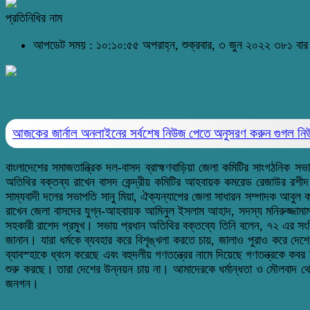
প্রতিনিধির নাম
আপডেট সময় : ১০:১০:৫৫ অপরাহ্ন, শুক্রবার, ৩ জুন ২০২২
৩৮১ বার
আজকের জার্নাল অনলাইনের সর্বশেষ নিউজ পেতে অনুসরণ করুন
গুগল ন
বাংলাদেশের সমাজতান্ত্রিক দল-বাসদ ব্রাহ্মণবাড়িয়া জেলা কমিটির সাংগঠনিক স
অতিথির বক্তব্য রাখেন বাসদ কেন্দ্রীয় কমিটির আহবায়ক কমরেড রেজাউর রশীদ
সাম্যবাদী দলের সভাপতি সানু মিয়া, ঐক্যন্যাপের জেলা সাধারন সম্পাদক আবুল
রাখেন জেলা বাসদের যুগ্ন-আহবায়ক আমিনুল ইসলাম আহাদ, সদস্য মনিরুজ্জ
সহকারী রাশেদ প্রমুখ। সভায় প্রধান অতিথির বক্তব্যে তিনি বলেন, ৭২ এর সংবিধ
জানান। যারা ধর্মকে ব্যবহার করে বিশৃঙ্খলা করতে চায়, জালাও পুরাও করে দ
ব্যাবস্হাকে ধ্বংস করেছে এবং বহুদলীয় গণতন্ত্রের নামে দিয়েছে গণতন্ত্রকে ক
শুরু করছে। তারা দেশের উন্নয়ন চায় না। আমাদেরকে ধর্মান্ধতা ও মৌলবাদ থ
জনগন।