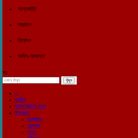
আন্তর্জাতি
সারাদেশ
বিনোদন
আইন-আদালতে
সব
::
জাতীয়
ব্রাহ্মণবাড়িয়া সদর
উপজেলা
আখাউড়া
আশুগঞ্জ
কসবা