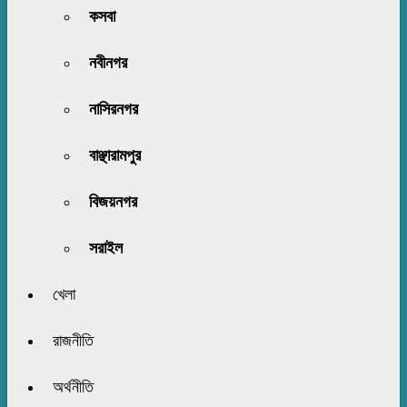
কসবা
নবীনগর
নাসিরনগর
বাঞ্ছারামপুর
বিজয়নগর
সরাইল
খেলা
রাজনীতি
অর্থনীতি