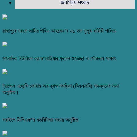
জনপ্রিয় সংবাদ
রাজাপুরে মরহুম জামির উদ্দিন আহমেদ’র ৩১ তম মৃত্যু বার্ষিকী পালিত
সাংবাদিক ইউনিয়ন ব্রাহ্মণবাড়িয়ার ফুলেল শুভেচ্ছা ও সৌজন্য সাক্ষাৎ
ট্রাভেল এজেন্সি ফোরাম অব ব্রাহ্মণবাড়িয়া (টিএএফবি) সদস্যদের সভা
অনুষ্ঠিত।
সরাইলে ডিপিএফ’র মতবিনিময় সভায় অনুষ্ঠিত