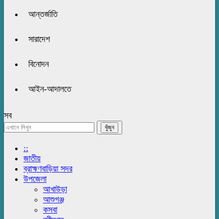
আন্তর্জাতি
সারাদেশ
বিনোদন
আইন-আদালতে
সব
::
জাতীয়
ব্রাহ্মণবাড়িয়া সদর
উপজেলা
আখাউড়া
আশুগঞ্জ
কসবা