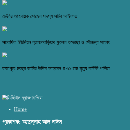
ঢেউ’র আহবায়ক সোহেল সদস্য সচিব আইফাত
সাংবাদিক ইউনিয়ন ব্রাহ্মণবাড়িয়ার ফুলেল শুভেচ্ছা ও সৌজন্য সাক্ষাৎ
রাজাপুরে মরহুম জামির উদ্দিন আহমেদ’র ৩১ তম মৃত্যু বার্ষিকী পালিত
Home
প্রকাশক: আব্দুল্লাহ আল নাঈম