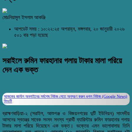
মোঃনিয়ামুল ইসলাম আকঞ্জি
আপডেট সময় : ১০:২২:২৫ অপরাহ্ন, মঙ্গলবার, ২০ জানুয়ারী ২০২৬
৫০১ বার পড়া হয়েছে
সরাইলে রুমিন ফারহানার গলায় টাকার মালা পরিয়ে
দেন এক ভক্ত
আজকের জার্নাল অনলাইনের সর্বশেষ নিউজ পেতে অনুসরণ করুন
গুগল নিউজ (Google News)
ফিডটি
ব্রাহ্মণবাড়িয়া-২ (সরাইল, আশুগঞ্জ ও বিজয়নগরের দুটি ইউনিয়ন) সাংসদীয়
আসনের স্বতন্ত্র সাবেক সংসদ সদস্য প্রার্থী ব্যারিস্টার রুমিন ফারহানার গলায়
টাকার মালা পরিয়ে দিয়েছেন এক ভক্ত। ভক্তের এমন ভালোবাসায় তিনি
আবেগাপ্লুত হয়ে পড়েন। সোমবার (১৯ জানুয়ারি) বিকালে সরাইলের চুন্টা