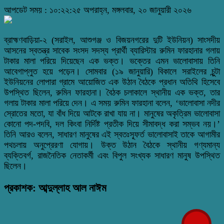
আপডেট সময় : ১০:২২:২৫ অপরাহ্ন, মঙ্গলবার, ২০ জানুয়ারী ২০২৬
ব্রাহ্মণবাড়িয়া-২ (সরাইল, আশুগঞ্জ ও বিজয়নগরের দুটি ইউনিয়ন) সাংসদীয়
আসনের স্বতন্ত্র সাবেক সংসদ সদস্য প্রার্থী ব্যারিস্টার রুমিন ফারহানার গলায়
টাকার মালা পরিয়ে দিয়েছেন এক ভক্ত। ভক্তের এমন ভালোবাসায় তিনি
আবেগাপ্লুত হয়ে পড়েন। সোমবার (১৯ জানুয়ারি) বিকালে সরাইলের চুন্টা
ইউনিয়নের লোপারা গ্রামে আয়োজিত এক উঠান বৈঠকে প্রধান অতিথি হিসেবে
উপস্থিত ছিলেন, রুমিন ফারহানা। বৈঠক চলাকালে স্থানীয় এক ভক্ত, তার
গলায় টাকার মালা পরিয়ে দেন। এ সময় রুমিন ফারহানা বলেন, ‘ভালোবাসা নদীর
স্রোতের মতো, যা বাঁধ দিয়ে আটকে রাখা যায় না। মানুষের অকৃত্রিম ভালোবাসা
কোনো পদ-পদবি, দল কিংবা নির্দিষ্ট প্রতীক দিয়ে সীমাবদ্ধ করা সম্ভব নয়।’
তিনি আরও বলেন, সাধারণ মানুষের এই স্বতঃস্ফূর্ত ভালোবাসাই তাকে আগামীর
পথচলায় অনুপ্রেরণা যোগায়। উক্ত উঠান বৈঠকে স্থানীয় গণ্যমান্য
ব্যক্তিবর্গ, রাজনৈতিক নেতাকর্মী এবং বিপুল সংখ্যক সাধারণ মানুষ উপস্থিত
ছিলেন।
প্রকাশক: আব্দুল্লাহ আল নাঈম