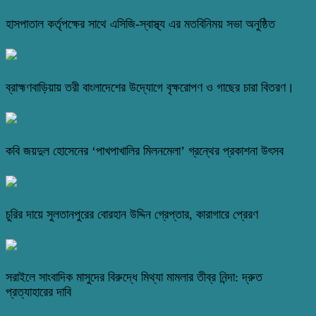
হাসপাতাল কর্তৃপক্ষের সাথে এসিজি-স্বাস্থ্য এর মতবিনিময় সভা অনুষ্ঠিত
ব্রাহ্মণবাড়িয়ায় তরী বাংলাদেশের উদ্যোগে বৃক্ষরোপণ ও গাছের চারা বিতরণ।
কবি জয়দুল হোসেনের ‘পাখপাখালির মিলনমেলা’ গ্রন্থের প্রকাশনা উৎসব
চুরির দায়ে সুলতানপুরের বোরহান উদ্দিন গ্রেপ্তার, কারাগারে প্রেরণ
সরাইলে সাংবাদিক মাসুদের বিরুদ্ধে মিথ্যা মামলার তীব্র নিন্দা: দ্রুত
প্রত্যাহারের দাবি