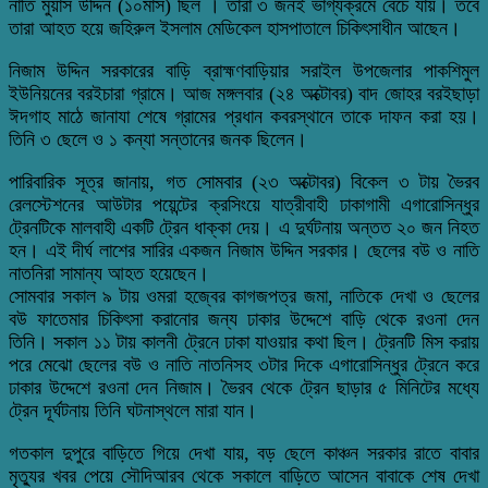
নাতি মুয়াস উদ্দিন (১০মাস) ছিল । তারা ৩ জনই ভাগ্যক্রমে বেঁচে যায়। তবে
তারা আহত হয়ে জহিরুল ইসলাম মেডিকেল হাসপাতালে চিকিৎসাধীন আছেন।
নিজাম উদ্দিন সরকারের বাড়ি ব্রাহ্মণবাড়িয়ার সরাইল উপজেলার পাকশিমুল
ইউনিয়নের বরইচারা গ্রামে। আজ মঙ্গলবার (২৪ অক্টোবর) বাদ জোহর বরইছাড়া
ঈদগাহ মাঠে জানাযা শেষে গ্রামের প্রধান কবরস্থানে তাকে দাফন করা হয়।
তিনি ৩ ছেলে ও ১ কন্যা সন্তানের জনক ছিলেন।
পারিবারিক সূত্র জানায়, গত সোমবার (২৩ অক্টোবর) বিকেল ৩ টায় ভৈরব
রেলস্টেশনের আউটার পয়েন্টের ক্রসিংয়ে যাত্রীবাহী ঢাকাগামী এগারোসিন্ধুর
ট্রেনটিকে মালবাহী একটি ট্রেন ধাক্কা দেয়। এ দুর্ঘটনায় অন্তত ২০ জন নিহত
হন। এই দীর্ঘ লাশের সারির একজন নিজাম উদ্দিন সরকার। ছেলের বউ ও নাতি
নাতনিরা সামান্য আহত হয়েছেন।
সোমবার সকাল ৯ টায় ওমরা হজ্বের কাগজপত্র জমা, নাতিকে দেখা ও ছেলের
বউ ফাতেমার চিকিৎসা করানোর জন্য ঢাকার উদ্দেশে বাড়ি থেকে রওনা দেন
তিনি। সকাল ১১ টায় কালনী ট্রেনে ঢাকা যাওয়ার কথা ছিল। ট্রেনটি মিস করায়
পরে মেঝো ছেলের বউ ও নাতি নাতনিসহ ৩টার দিকে এগারোসিন্ধুর ট্রেনে করে
ঢাকার উদ্দেশে রওনা দেন নিজাম। ভৈরব থেকে ট্রেন ছাড়ার ৫ মিনিটের মধ্যে
ট্রেন দূর্ঘটনায় তিনি ঘটনাস্থলে মারা যান।
গতকাল দুপুরে বাড়িতে গিয়ে দেখা যায়, বড় ছেলে কাঞ্চন সরকার রাতে বাবার
মৃত্যুর খবর পেয়ে সৌদিআরব থেকে সকালে বাড়িতে আসেন বাবাকে শেষ দেখা