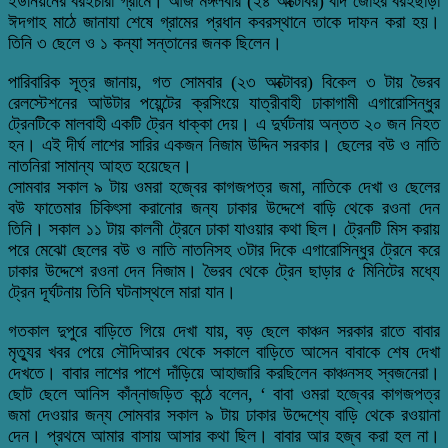
ইউনিয়নের বরইচারা গ্রামে। আজ মঙ্গলবার (২৪ অক্টোবর) বাদ জোহর বরইছাড়া
ঈদগাহ মাঠে জানাযা শেষে গ্রামের প্রধান কবরস্থানে তাকে দাফন করা হয়।
তিনি ৩ ছেলে ও ১ কন্যা সন্তানের জনক ছিলেন।
পারিবারিক সূত্র জানায়, গত সোমবার (২৩ অক্টোবর) বিকেল ৩ টায় ভৈরব
রেলস্টেশনের আউটার পয়েন্টের ক্রসিংয়ে যাত্রীবাহী ঢাকাগামী এগারোসিন্ধুর
ট্রেনটিকে মালবাহী একটি ট্রেন ধাক্কা দেয়। এ দুর্ঘটনায় অন্তত ২০ জন নিহত
হন। এই দীর্ঘ লাশের সারির একজন নিজাম উদ্দিন সরকার। ছেলের বউ ও নাতি
নাতনিরা সামান্য আহত হয়েছেন।
সোমবার সকাল ৯ টায় ওমরা হজ্বের কাগজপত্র জমা, নাতিকে দেখা ও ছেলের
বউ ফাতেমার চিকিৎসা করানোর জন্য ঢাকার উদ্দেশে বাড়ি থেকে রওনা দেন
তিনি। সকাল ১১ টায় কালনী ট্রেনে ঢাকা যাওয়ার কথা ছিল। ট্রেনটি মিস করায়
পরে মেঝো ছেলের বউ ও নাতি নাতনিসহ ৩টার দিকে এগারোসিন্ধুর ট্রেনে করে
ঢাকার উদ্দেশে রওনা দেন নিজাম। ভৈরব থেকে ট্রেন ছাড়ার ৫ মিনিটের মধ্যে
ট্রেন দূর্ঘটনায় তিনি ঘটনাস্থলে মারা যান।
গতকাল দুপুরে বাড়িতে গিয়ে দেখা যায়, বড় ছেলে কাঞ্চন সরকার রাতে বাবার
মৃত্যুর খবর পেয়ে সৌদিআরব থেকে সকালে বাড়িতে আসেন বাবাকে শেষ দেখা
দেখতে। বাবার লাশের পাশে দাঁড়িয়ে আহাজারি করছিলেন কাঞ্চনসহ স্বজনেরা।
ছোট ছেলে আনিস কাঁন্নাজড়িত কন্ঠে বলেন, ‘ বাবা ওমরা হজ্বের কাগজপত্র
জমা দেওয়ার জন্য সোমবার সকাল ৯ টায় ঢাকার উদ্দেশ্যে বাড়ি থেকে রওয়ানা
দেন। প্রথমে আমার বাসায় আসার কথা ছিল। বাবার আর হজ্ব করা হল না।