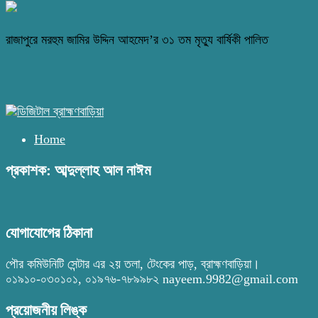
রাজাপুরে মরহুম জামির উদ্দিন আহমেদ’র ৩১ তম মৃত্যু বার্ষিকী পালিত
Home
প্রকাশক: আব্দুল্লাহ আল নাঈম
যোগাযোগের ঠিকানা
পৌর কমিউনিটি সেন্টার এর ২য় তলা, টেংকের পাড়, ব্রাহ্মণবাড়িয়া।
০১৯১০-০৩০১০১, ০১৯৭৬-৭৮৯৯৮২ nayeem.9982@gmail.com
প্রয়োজনীয় লিঙ্ক