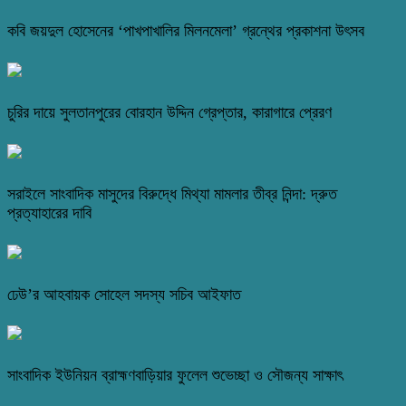
কবি জয়দুল হোসেনের ‘পাখপাখালির মিলনমেলা’ গ্রন্থের প্রকাশনা উৎসব
চুরির দায়ে সুলতানপুরের বোরহান উদ্দিন গ্রেপ্তার, কারাগারে প্রেরণ
সরাইলে সাংবাদিক মাসুদের বিরুদ্ধে মিথ্যা মামলার তীব্র নিন্দা: দ্রুত
প্রত্যাহারের দাবি
ঢেউ’র আহবায়ক সোহেল সদস্য সচিব আইফাত
সাংবাদিক ইউনিয়ন ব্রাহ্মণবাড়িয়ার ফুলেল শুভেচ্ছা ও সৌজন্য সাক্ষাৎ