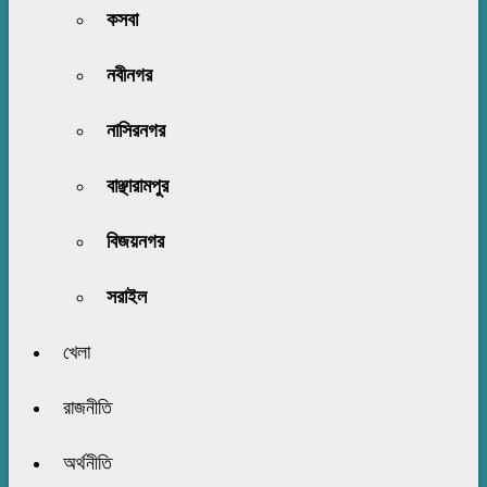
কসবা
নবীনগর
নাসিরনগর
বাঞ্ছারামপুর
বিজয়নগর
সরাইল
খেলা
রাজনীতি
অর্থনীতি