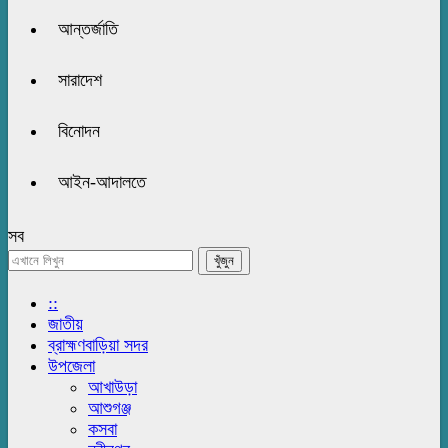
আন্তর্জাতি
সারাদেশ
বিনোদন
আইন-আদালতে
সব
::
জাতীয়
ব্রাহ্মণবাড়িয়া সদর
উপজেলা
আখাউড়া
আশুগঞ্জ
কসবা