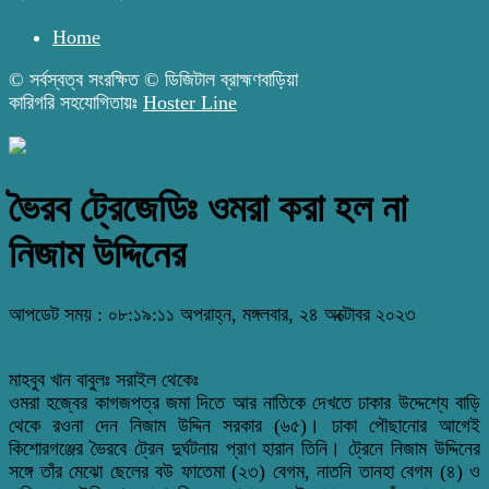
Home
© সর্বস্বত্ব সংরক্ষিত © ডিজিটাল ব্রাহ্মণবাড়িয়া
কারিগরি সহযোগিতায়ঃ
Hoster Line
ভৈরব ট্রেজেডিঃ ওমরা করা হল না
নিজাম উদ্দিনের
আপডেট সময় : ০৮:১৯:১১ অপরাহ্ন, মঙ্গলবার, ২৪ অক্টোবর ২০২৩
মাহবুব খান বাবুলঃ সরাইল থেকেঃ
ওমরা হজ্বের কাগজপত্র জমা দিতে আর নাতিকে দেখতে ঢাকার উদ্দেশ্যে বাড়ি
থেকে রওনা দেন নিজাম উদ্দিন সরকার (৬৫)। ঢাকা পৌছানোর আগেই
কিশোরগঞ্জের ভৈরবে ট্রেন দুর্ঘটনায় প্রাণ হারান তিনি। ট্রেনে নিজাম উদ্দিনের
সঙ্গে তাঁর মেঝো ছেলের বউ ফাতেমা (২৩) বেগম, নাতনি তানহা বেগম (৪) ও