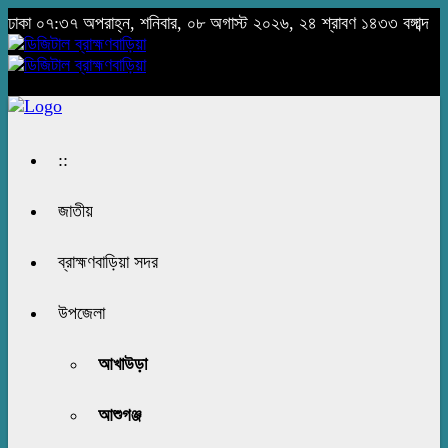
ঢাকা
০৭:৩৭ অপরাহ্ন, শনিবার, ০৮ অগাস্ট ২০২৬, ২৪ শ্রাবণ ১৪৩৩ বঙ্গাব্দ
::
জাতীয়
ব্রাহ্মণবাড়িয়া সদর
উপজেলা
আখাউড়া
আশুগঞ্জ