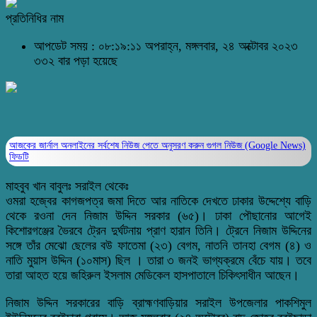
প্রতিনিধির নাম
আপডেট সময় : ০৮:১৯:১১ অপরাহ্ন, মঙ্গলবার, ২৪ অক্টোবর ২০২৩
৩৩২ বার পড়া হয়েছে
আজকের জার্নাল অনলাইনের সর্বশেষ নিউজ পেতে অনুসরণ করুন
গুগল নিউজ (Google News)
ফিডটি
মাহবুব খান বাবুলঃ সরাইল থেকেঃ
ওমরা হজ্বের কাগজপত্র জমা দিতে আর নাতিকে দেখতে ঢাকার উদ্দেশ্যে বাড়ি
থেকে রওনা দেন নিজাম উদ্দিন সরকার (৬৫)। ঢাকা পৌছানোর আগেই
কিশোরগঞ্জের ভৈরবে ট্রেন দুর্ঘটনায় প্রাণ হারান তিনি। ট্রেনে নিজাম উদ্দিনের
সঙ্গে তাঁর মেঝো ছেলের বউ ফাতেমা (২৩) বেগম, নাতনি তানহা বেগম (৪) ও
নাতি মুয়াস উদ্দিন (১০মাস) ছিল । তারা ৩ জনই ভাগ্যক্রমে বেঁচে যায়। তবে
তারা আহত হয়ে জহিরুল ইসলাম মেডিকেল হাসপাতালে চিকিৎসাধীন আছেন।
নিজাম উদ্দিন সরকারের বাড়ি ব্রাহ্মণবাড়িয়ার সরাইল উপজেলার পাকশিমুল