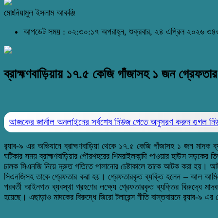
মোঃনিয়ামুল ইসলাম আকঞ্জি
আপডেট সময় : ০২:৩০:১৭ অপরাহ্ন, শুক্রবার, ২৪ এপ্রিল ২০২৬
৩৪৩
ব্রাহ্মণবাড়িয়ায় ১৭.৫ কেজি গাঁজাসহ ১ জন গ্রেফতার
আজকের জার্নাল অনলাইনের সর্বশেষ নিউজ পেতে অনুসরণ করুন
গুগল ন
র‌্যাব-৯ এর অভিযানে ব্রাহ্মণবাড়িয়া থেকে ১৭.৫ কেজি গাঁজাসহ ১ জন মাদক ব
ঘটিকার সময় ব্রাহ্মণবাড়িয়ার পৌরশহরের শিমরাইলকান্দি পাওয়ার হাউস সড়কের তিত
চালক সিএনজি নিয়ে দ্রুত গতিতে পালানোর চেষ্টাকালে তাকে আটক করা হয়। আটকক
সিএনজিসহ তাকে গ্রেফতার করা হয়। গ্রেফতারকৃত ব্যক্তি হলেন – আল আমিন মিয়
পরবর্তী আইনগত ব্যবস্থা গ্রহণের লক্ষ্যে গ্রেফতারকৃত ব্যক্তির বিরুদ্ধে মা
হয়েছে। এছাড়াও মাদকের বিরুদ্ধে জিরো টলারেন্স নীতি বাস্তবায়নে র‌্যাব-৯ এ