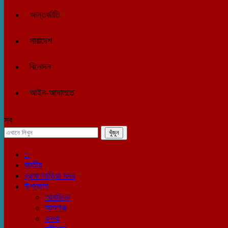
আন্তর্জাতি
সারাদেশ
বিনোদন
আইন-আদালতে
সব
::
জাতীয়
ব্রাহ্মণবাড়িয়া সদর
উপজেলা
আখাউড়া
আশুগঞ্জ
কসবা