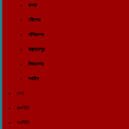
কসবা
নবীনগর
নাসিরনগর
বাঞ্ছারামপুর
বিজয়নগর
সরাইল
খেলা
রাজনীতি
অর্থনীতি