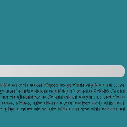
ভিযানিক দল গোপন সংবাদের ভিত্তিতে হত বৃহস্পতিবার আনুমানিক সন্ধ্যা ১৮:৪৫
বুজ রংয়ের সিএনজিকে থামানোর জন্য সিগন্যাল দিলে র‌্যাবের উপস্থিতি টের পেয়ে
ে বলে তার স্বীকারোক্তিতে কসটেপ দ্বারা মোড়ানো অবস্থায় ১৭.৫ কেজি গাঁজা ও
যাব-৯, সিপিসি-১, ব্রাহ্মণবাড়িয়ার এক প্রেস বিজ্ঞপ্তিতে এতথ্য জানানো হয়।
কৃত ব্যক্তি ও জব্দকৃত আলামত ব্রাহ্মণবাড়িয়ার সদর মডেল থানায় হস্তান্তর করা