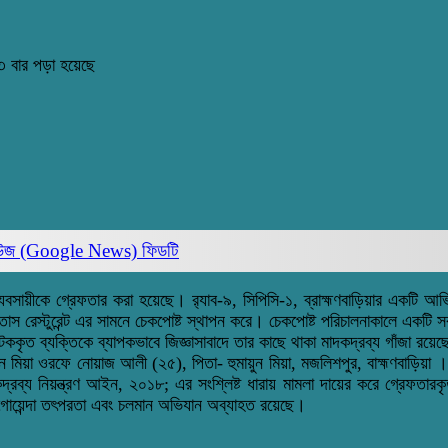
 বার পড়া হয়েছে
িউজ (Google News)
ফিডটি
্যবসায়ীকে গ্রেফতার করা হয়েছে। র‌্যাব-৯, সিপিসি-১, ব্রাহ্মণবাড়িয়ার একটি আ
াস রেস্টুরেন্ট এর সামনে চেকপোষ্ট স্থাপন করে। চেকপোষ্ট পরিচালনাকালে একটি স
ৃত ব্যক্তিকে ব্যাপকভাবে জিজ্ঞাসাবাদে তার কাছে থাকা মাদকদ্রব্য গাঁজা রয়েছ
া ওরফে নোয়াজ আলী (২৫), পিতা- হুমায়ুন মিয়া, মজলিশপুর, বাহ্মণবাড়িয়া । র‌্
দকদ্রব্য নিয়ন্ত্রণ আইন, ২০১৮; এর সংশ্লিষ্ট ধারায় মামলা দায়ের করে গ্রেফতার
র গোয়েন্দা তৎপরতা এবং চলমান অভিযান অব্যাহত রয়েছে।