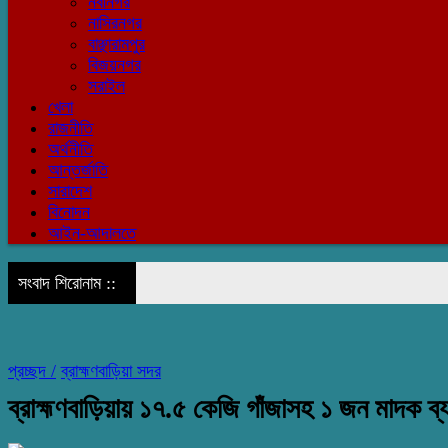
নবীনগর
নাসিরনগর
বাঞ্ছারামপুর
বিজয়নগর
সরাইল
খেলা
রাজনীতি
অর্থনীতি
আন্তর্জাতি
সারাদেশ
বিনোদন
আইন-আদালতে
সংবাদ শিরোনাম ::
প্রচ্ছদ /
ব্রাহ্মণবাড়িয়া সদর
ব্রাহ্মণবাড়িয়ায় ১৭.৫ কেজি গাঁজাসহ ১ জন মাদক ব্