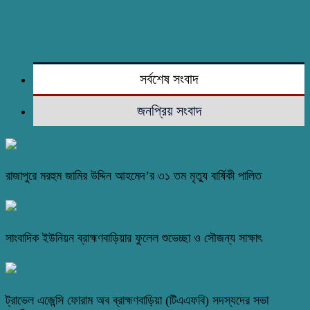
সর্বশেষ সংবাদ
জনপ্রিয় সংবাদ
রাজাপুরে মরহুম জামির উদ্দিন আহমেদ’র ৩১ তম মৃত্যু বার্ষিকী পালিত
সাংবাদিক ইউনিয়ন ব্রাহ্মণবাড়িয়ার ফুলেল শুভেচ্ছা ও সৌজন্য সাক্ষাৎ
ট্রাভেল এজেন্সি ফোরাম অব ব্রাহ্মণবাড়িয়া (টিএএফবি) সদস্যদের সভা