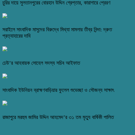
চুরির দায়ে সুলতানপুরের বোরহান উদ্দিন গ্রেপ্তার, কারাগারে প্রেরণ
সরাইলে সাংবাদিক মাসুদের বিরুদ্ধে মিথ্যা মামলার তীব্র নিন্দা: দ্রুত
প্রত্যাহারের দাবি
ঢেউ’র আহবায়ক সোহেল সদস্য সচিব আইফাত
সাংবাদিক ইউনিয়ন ব্রাহ্মণবাড়িয়ার ফুলেল শুভেচ্ছা ও সৌজন্য সাক্ষাৎ
রাজাপুরে মরহুম জামির উদ্দিন আহমেদ’র ৩১ তম মৃত্যু বার্ষিকী পালিত