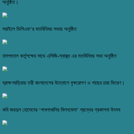
অনুষ্ঠিত।
সরাইলে ডিপিএফ’র মতবিনিময় সভায় অনুষ্ঠিত
হাসপাতাল কর্তৃপক্ষের সাথে এসিজি-স্বাস্থ্য এর মতবিনিময় সভা অনুষ্ঠিত
ব্রাহ্মণবাড়িয়ায় তরী বাংলাদেশের উদ্যোগে বৃক্ষরোপণ ও গাছের চারা বিতরণ।
কবি জয়দুল হোসেনের ‘পাখপাখালির মিলনমেলা’ গ্রন্থের প্রকাশনা উৎসব