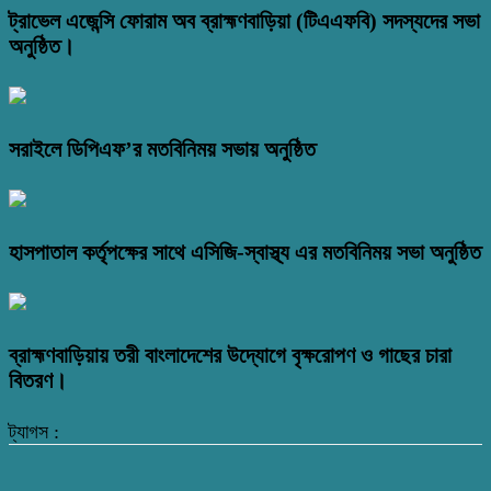
ট্রাভেল এজেন্সি ফোরাম অব ব্রাহ্মণবাড়িয়া (টিএএফবি) সদস্যদের সভা
অনুষ্ঠিত।
সরাইলে ডিপিএফ’র মতবিনিময় সভায় অনুষ্ঠিত
হাসপাতাল কর্তৃপক্ষের সাথে এসিজি-স্বাস্থ্য এর মতবিনিময় সভা অনুষ্ঠিত
ব্রাহ্মণবাড়িয়ায় তরী বাংলাদেশের উদ্যোগে বৃক্ষরোপণ ও গাছের চারা
বিতরণ।
ট্যাগস :