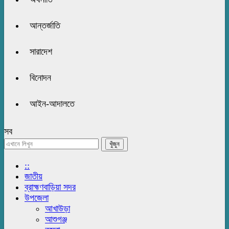
আন্তর্জাতি
সারাদেশ
বিনোদন
আইন-আদালতে
সব
::
জাতীয়
ব্রাহ্মণবাড়িয়া সদর
উপজেলা
আখাউড়া
আশুগঞ্জ