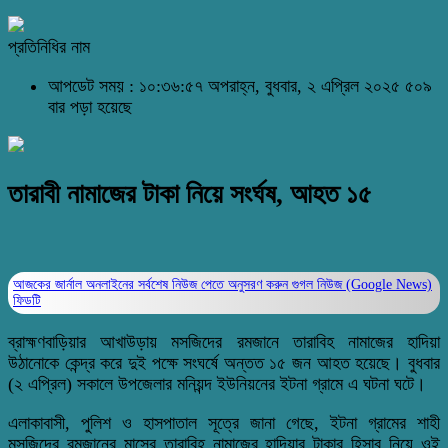
প্রতিনিধির নাম
আপডেট সময় : ১০:৩৬:৫৭ অপরাহ্ন, বুধবার, ২ এপ্রিল ২০২৫
৫০৯
বার পড়া হয়েছে
তারাবী নামাজের টাকা নিয়ে সংর্ঘষ, আহত ১৫
আজকের জার্নাল অনলাইনের সর্বশেষ নিউজ পেতে অনুসরণ করুন
গুগল নিউজ (Google News)
ফিডটি
ব্রাহ্মণবাড়িয়ার আখাউড়ায় মসজিদের রমজানে তারাবিহ নামাজের হাদিয়া
উঠানোকে কেন্দ্র করে দুই পক্ষে সংঘর্ষে অন্তত ১৫ জন আহত হয়েছে। বুধবার
(২ এপ্রিল) সকালে উপজেলার মনিয়ন্দ ইউনিয়নের ইটনা গ্রামে এ ঘটনা ঘটে।
এলাকাবাসী, পুলিশ ও হাসপাতাল সূত্রে জানা গেছে, ইটনা গ্রামের শাহী
মসজিদের রমজানের মাসের তারাবিহ নামাজের হাদিয়ার টাকার হিসাব নিয়ে ওই