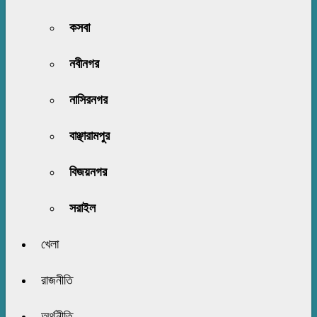
কসবা
নবীনগর
নাসিরনগর
বাঞ্ছারামপুর
বিজয়নগর
সরাইল
খেলা
রাজনীতি
অর্থনীতি