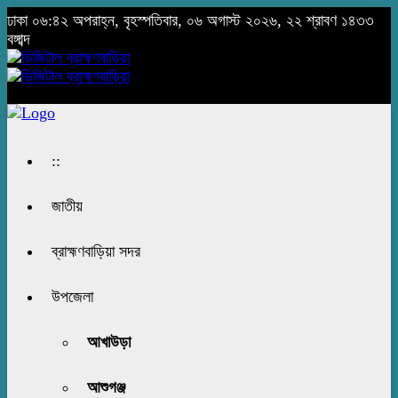
ঢাকা
০৬:৪২ অপরাহ্ন, বৃহস্পতিবার, ০৬ অগাস্ট ২০২৬, ২২ শ্রাবণ ১৪৩৩
বঙ্গাব্দ
::
জাতীয়
ব্রাহ্মণবাড়িয়া সদর
উপজেলা
আখাউড়া
আশুগঞ্জ