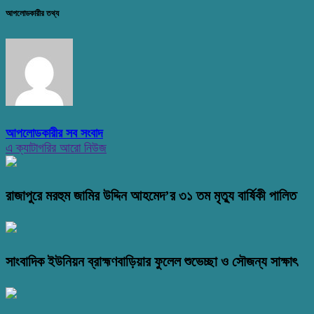
আপলোডকারীর তথ্য
আপলোডকারীর সব সংবাদ
এ ক্যাটাগরির আরো নিউজ
রাজাপুরে মরহুম জামির উদ্দিন আহমেদ’র ৩১ তম মৃত্যু বার্ষিকী পালিত
সাংবাদিক ইউনিয়ন ব্রাহ্মণবাড়িয়ার ফুলেল শুভেচ্ছা ও সৌজন্য সাক্ষাৎ