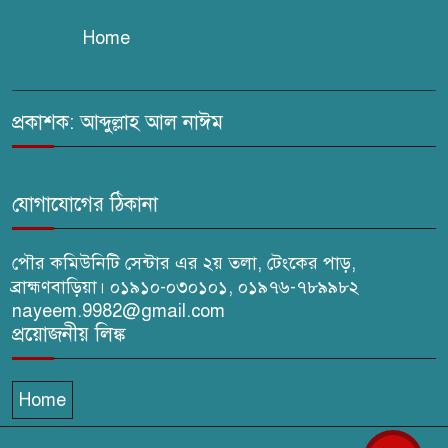
Home
সরাইলে সাংবাদিক মাসুদের বিরুদ্ধে
মিথ্যা মামলার তীব্র নিন্দা: দ্রুত
প্রত্যাহারের দাবি
প্রকাশক: আব্দুল্লাহ আল নাঈম
ঢেউ’র আহবায়ক সোহেল সদস্য
সচিব আইফাত
যোগাযোগের ঠিকানা
পৌর কমিউনিটি সেন্টার এর ২য় তলা, টেংকের পাড়,
ব্রাহ্মণবাড়িয়া। ০১৯১০-০৩০১০১, ০১৯৭৬-৭৮৯৯৮২
nayeem.9982@gmail.com
প্রয়োজনীয় লিঙ্ক
Home