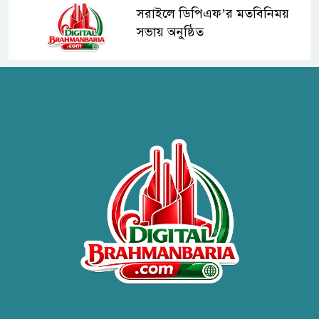
সরাইলে ডিপিএফ’র মতবিনিময়
সভায় অনুষ্ঠিত
হাসপাতাল কর্তৃপক্ষের সাথে এসিজি-
স্বাস্থ্য এর মতবিনিময় সভা অনুষ্ঠিত
ব্রাহ্মণবাড়িয়ায় তরী বাংলাদেশের
উদ্যোগে বৃক্ষরোপণ ও গাছের চারা
বিতরণ।
কবি জয়দুল হোসেনের
‘পাখপাখালির মিলনমেলা’ গ্রন্থের
প্রকাশনা উৎসব
চুরির দায়ে সুলতানপুরের বোরহান
উদ্দিন গ্রেপ্তার, কারাগারে প্রেরণ