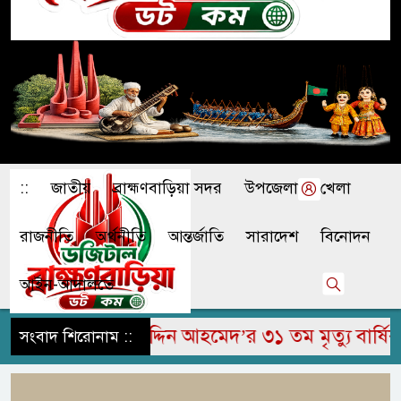
::
জাতীয়
ব্রাহ্মণবাড়িয়া সদর
উপজেলা
খেলা
রাজনীতি
অর্থনীতি
আন্তর্জাতি
সারাদেশ
বিনোদন
আইন-আদালতে
মরহুম জামির উদ্দিন আহমেদ’র ৩১ তম মৃত্যু বার্ষিকী প
সংবাদ শিরোনাম ::