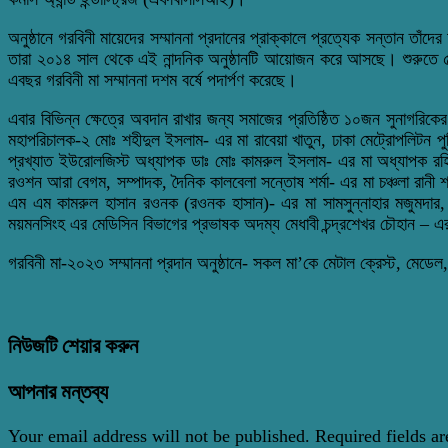
অনুষ্ঠানে গরবিনী মায়েদের সম্মাননা প্রদানের প্রাক্কালে প্রত্যেক সন্তান তাঁদ
তারা ২০১৪ সাল থেকে এই নান্দনিক অনুষ্ঠানটি আয়োজন করে আসছে। শুরুতে ৫ জ
এবছর গরবিনী মা সম্মাননা দশম বর্ষে পদার্পণ করেছে।
এবার বিভিন্ন ক্ষেত্রে অবদান রাখার জন্য সমাজের প্রতিষ্ঠিত ১০জন সুনাগরিক
মহাপরিচালক-২ মোঃ শহীদুল ইসলাম- এর মা রাবেয়া খাতুন, ঢাকা মেট্রোপলিটন পু
প্রখ্যাত ইউরোলজিস্ট অধ্যাপক ডাঃ মোঃ কামরুল ইসলাম- এর মা অধ্যাপক রহিমা
রওশন আরা বেগম, সম্পাদক, দৈনিক কালবেলা সন্তোষ শর্মা- এর মা চঞ্চলা রানী শর
এম এম কামরুল হাসান রওনক (রওনক হাসান)- এর মা সামসুন্নাহার মজুমদার, জাত
ময়মনসিংহ এর মেডিসিন বিভাগের প্রভাষক অদম্য মেধাবী চন্দ্রশেখর চৌহান – এ
গরবিনী মা-২০২৩ সম্মাননা প্রদান অনুষ্ঠানে- সকল মা’কে মেটাল ক্রেস্ট, মেডে
নিউজটি শেয়ার করুন
আপনার মন্তব্য
Your email address will not be published.
Required fields a