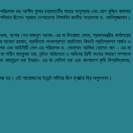
না পরিচালক ডাঃ আশীষ কুমার চক্রবর্ত্তীর মায়ের অসুস্থায় এবং রোগ মুক্তি কামনায়
স্থিত ছিলেন প্রয়াত দেশবরেণ্য শিক্ষাবিদ জাতীয় অধ্যাপক ড. আনিসুজ্জামান।
া জজ, যশোর শেখ নাজমুল আলম- এর মা ফিরোজা বেগম, প্রধানমন্ত্রীর কার্যালয়ের
সাহেদা রহমান, স্বাধীনতা পদকপ্রাপ্ত খ্যাতিমান কিডনি প্রতিস্থাপন সার্জন ও
র অধ্যাপক এবং আইসিটি সেল এর পরিচালক ড. মোহাম্মদ আসিফ হোসেন খান – এর মা
র মা শাহীন মাহফুজা হক, নন্দিত অভিনেতা ও অভিনয় শিল্পী সংঘের সাধারণ সম্পাদক
মদ মাহমুদুল হক ইমরান- এর মা সেলিনা হক এবং বাংলাদেশ কৃষি বিশ্ববিদ্যালয়,
করা হয়। এই আয়োজনের ইভেন্ট পার্টনার ছিল ফ্যাক্টর থ্রি সল্যুশনস।