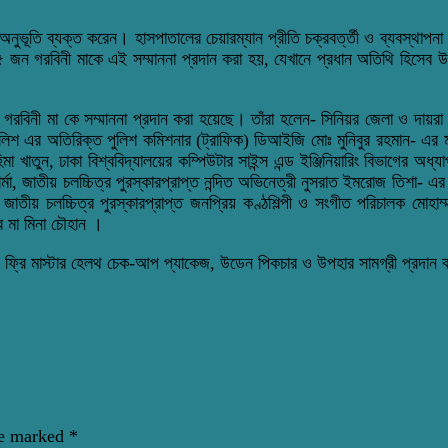
ের অনুভূতি ব্যক্ত করেন। হাসপাতালের চেয়ারম্যান প্রীতি চক্রবর্ত্তী ও ব্যবস্থাপ
ন গরবিনী মাকে এই সম্মাননা প্রদান করা হয়, যেখানে প্রধান অতিথি হিসেব উপ
ের গরবিনী মা কে সম্মাননা প্রদান করা হয়েছে। তাঁরা হলেন- সিনিয়র জেলা ও দায়র
লিশ এর অতিরিক্ত পুলিশ কমিশনার (ট্রাফিক) ডিআইজি মোঃ মুনিবুর রহমান- এর মা 
 খাতুন, ঢাকা বিশ্ববিদ্যালয়ের কম্পিউটার সাইন্স এন্ড ইঞ্জিনিয়ারিং বিভাগে
্মা, জাতীয় চলচ্চিত্র পুরস্কারপ্রাপ্ত নন্দিত অভিনেত্রী নুসরাত ইমরোজ তিশা- এ
ীয় চলচ্চিত্র পুরস্কারপ্রাপ্ত জনপ্রিয় কণ্ঠশিল্পী ও সংগীত পরিচালক মোহাম্
র মা মিনা চৌহান ।
ল, ফ্রি মাস্টার হেলথ চেক-আপ প্যাকেজ, উডেন পিকচার ও উপহার সামগ্রী প্রদান 
re marked
*