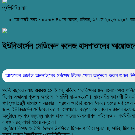
প্রতিনিধির নাম
আপডেট সময় : ০৯:০৬:৪১ অপরাহ্ন, রবিবার, ১৪ মে ২০২৩
১২০৪ বার
ইউনিভার্সেল মেডিকেল কলেজ হাসপাতালের আয়োজনে গর
আজকের জার্নাল অনলাইনের সর্বশেষ নিউজ পেতে অনুসরণ করুন
গুগল ন
প্রতি বছরের ন্যায় এবারও ১৪ ই মে, রবিবার সারাবিশ্বের মত বাংলাদেশেও পা
বিশেষ সম্মাননা প্রদান অনুষ্ঠান “গরবিনী মা-২০২৩”। রাজধানীর মহাখালী ডিওএ
গণপ্রজাতন্ত্রী বাংলাদেশ সরকার। প্রধান অতিথি বলেন ‘মায়ের দুধের ঋণ ক
জন্য ইউনিভার্সেল মেডিকেল কলেজ হাসপাতাল কতৃপক্ষকে ধন্যবাদ জানান এবং এ
অনুষ্ঠানে স্বাগত বক্তব্য রাখেন হাসপাতালের ব্যবস্থাপনা পরিচালক ও গরবিনী-ম
একজন রত্নগর্ভা মায়ের সন্তান।
অনুষ্ঠানে বিশেষ অতিথি হিসেবে উপস্থিত ছিলেন জাকিয়া সুলতানা, সচিব, শিল
কমার্স অ্যান্ড ইন্ডাস্ট্রিজ (এফবিসিসিআই)।