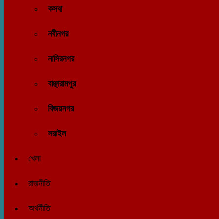
কসবা
নবীনগর
নাসিরনগর
বাঞ্ছারামপুর
বিজয়নগর
সরাইল
খেলা
রাজনীতি
অর্থনীতি