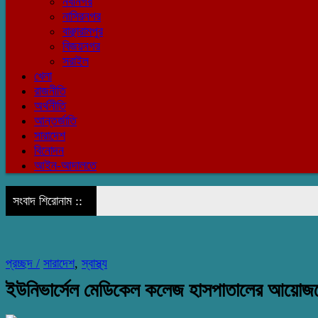
নবীনগর
নাসিরনগর
বাঞ্ছারামপুর
বিজয়নগর
সরাইল
খেলা
রাজনীতি
অর্থনীতি
আন্তর্জাতি
সারাদেশ
বিনোদন
আইন-আদালতে
সংবাদ শিরোনাম ::
প্রচ্ছদ /
সারাদেশ
,
স্বাস্থ্য
ইউনিভার্সেল মেডিকেল কলেজ হাসপাতালের আয়োজনে গ