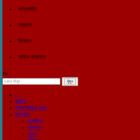
আন্তর্জাতি
সারাদেশ
বিনোদন
আইন-আদালতে
সব
::
জাতীয়
ব্রাহ্মণবাড়িয়া সদর
উপজেলা
আখাউড়া
আশুগঞ্জ
কসবা