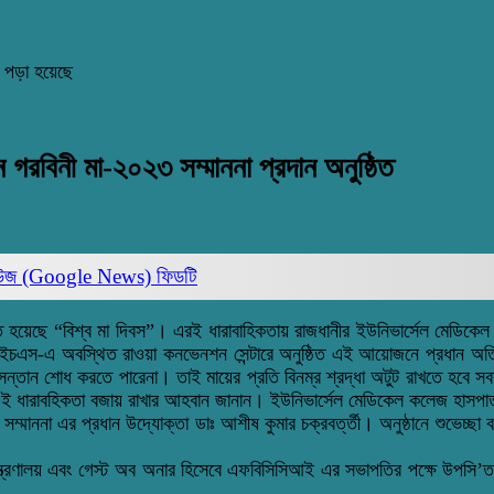
 পড়া হয়েছে
বিনী মা-২০২৩ সম্মাননা প্রদান অনুষ্ঠিত
িউজ (Google News)
ফিডটি
লিত হয়েছে “বিশ্ব মা দিবস”। এরই ধারাবাহিকতায় রাজধানীর ইউনিভার্সেল মেডিক
ইচএস-এ অবস্থিত রাওয়া কনভেনশন সেন্টারে অনুষ্ঠিত এই আয়োজনে প্রধান অতিথি হ
োন সন্তান শোধ করতে পারেনা। তাই মায়ের প্রতি বিনম্র শ্রদ্ধা অটুট রাখতে 
ই ধারাবহিকতা বজায় রাখার আহবান জানান। ইউনিভার্সেল মেডিকেল কলেজ হাসপাতা
া সম্মাননা এর প্রধান উদ্যোক্তা ডাঃ আশীষ কুমার চক্রবর্ত্তী। অনুষ্ঠানে শুভেচ
্প মন্ত্রণালয় এবং গেস্ট অব অনার হিসেবে এফবিসিসিআই এর সভাপতির পক্ষে উপস