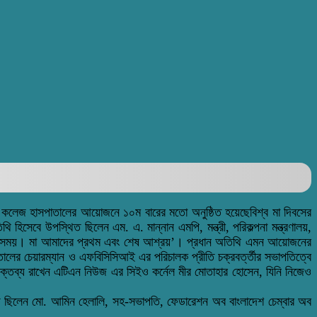
েল কলেজ হাসপাতালের আয়োজনে ১০ম বারের মতো অনুষ্ঠিত হয়েছেবিশ্ব মা দিবসের
িসেবে উপস্থিত ছিলেন এম. এ. মান্নান এমপি, মন্ত্রী, পরিকল্পনা মন্ত্রণালয়,
হবে সবসময়। মা আমাদের প্রথম এবং শেষ আশ্রয়’। প্রধান অতিথি এমন আয়োজনের
লের চেয়ারম্যান ও এফবিসিসিআই এর পরিচালক প্রীতি চক্রবর্ত্তীর সভাপতিত্বে
্ছা বক্তব্য রাখেন এটিএন নিউজ এর সিইও কর্নেল মীর মোতাহার হোসেন, যিনি নিজেও
ি’ত ছিলেন মো. আমিন হেলালি, সহ-সভাপতি, ফেডারেশন অব বাংলাদেশ চেম্বার অব