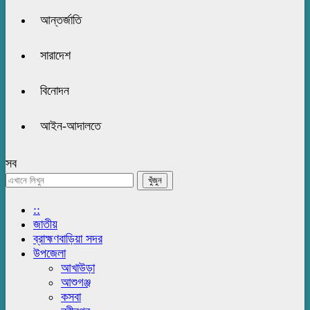
আন্তর্জাতি
সারাদেশ
বিনোদন
আইন-আদালতে
সব
::
জাতীয়
ব্রাহ্মণবাড়িয়া সদর
উপজেলা
আখাউড়া
আশুগঞ্জ
কসবা