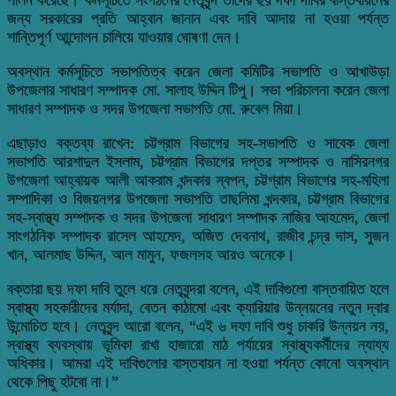
জন্য সরকারের প্রতি আহ্বান জানান এবং দাবি আদায় না হওয়া পর্যন্ত
শান্তিপূর্ণ আন্দোলন চালিয়ে যাওয়ার ঘোষণা দেন।
অবস্থান কর্মসূচিতে সভাপতিত্ব করেন জেলা কমিটির সভাপতি ও আখাউড়া
উপজেলার সাধারণ সম্পাদক মো. সালাহ উদ্দিন টিপু। সভা পরিচালনা করেন জেলা
সাধারণ সম্পাদক ও সদর উপজেলা সভাপতি মো. রুবেল মিয়া।
এছাড়াও বক্তব্য রাখেন: চট্টগ্রাম বিভাগের সহ-সভাপতি ও সাবেক জেলা
সভাপতি আরশাদুল ইসলাম, চট্টগ্রাম বিভাগের দপ্তর সম্পাদক ও নাসিরনগর
উপজেলা আহ্বায়ক আলী আকরাম খন্দকার স্বপন, চট্টগ্রাম বিভাগের সহ-মহিলা
সম্পাদিকা ও বিজয়নগর উপজেলা সভাপতি তাছলিমা খন্দকার, চট্টগ্রাম বিভাগের
সহ-স্বাস্থ্য সম্পাদক ও সদর উপজেলা সাধারণ সম্পাদক নাজির আহমেদ, জেলা
সাংগঠনিক সম্পাদক রাসেল আহমেদ, অজিত দেবনাথ, রাজীব চন্দ্র দাস, সুজন
খান, আলমাছ উদ্দিন, আল মামুন, ফজলসহ আরও অনেকে।
বক্তারা ছয় দফা দাবি তুলে ধরে নেতৃবৃন্দরা বলেন, এই দাবিগুলো বাস্তবায়িত হলে
স্বাস্থ্য সহকারীদের মর্যাদা, বেতন কাঠামো এবং ক্যারিয়ার উন্নয়নের নতুন দ্বার
উন্মোচিত হবে। নেতৃবৃন্দ আরো বলেন, “এই ৬ দফা দাবি শুধু চাকরি উন্নয়ন নয়,
স্বাস্থ্য ব্যবস্থায় ভূমিকা রাখা হাজারো মাঠ পর্যায়ের স্বাস্থ্যকর্মীদের ন্যায্য
অধিকার। আমরা এই দাবিগুলোর বাস্তবায়ন না হওয়া পর্যন্ত কোনো অবস্থান
থেকে পিছু হটবো না।”