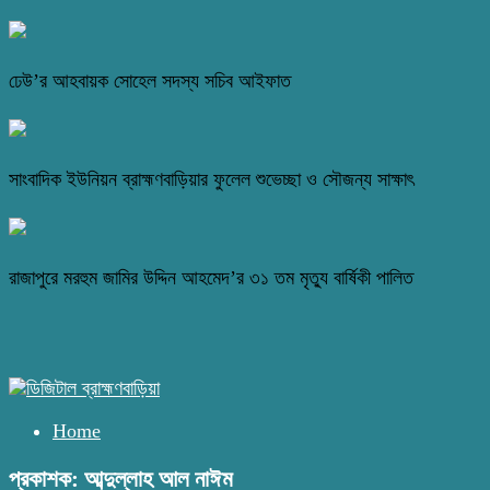
ঢেউ’র আহবায়ক সোহেল সদস্য সচিব আইফাত
সাংবাদিক ইউনিয়ন ব্রাহ্মণবাড়িয়ার ফুলেল শুভেচ্ছা ও সৌজন্য সাক্ষাৎ
রাজাপুরে মরহুম জামির উদ্দিন আহমেদ’র ৩১ তম মৃত্যু বার্ষিকী পালিত
Home
প্রকাশক: আব্দুল্লাহ আল নাঈম