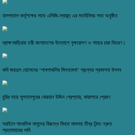
হাসপাতাল কর্তৃপক্ষের সাথে এসিজি-স্বাস্থ্য এর মতবিনিময় সভা অনুষ্ঠিত
ব্রাহ্মণবাড়িয়ায় তরী বাংলাদেশের উদ্যোগে বৃক্ষরোপণ ও গাছের চারা বিতরণ।
কবি জয়দুল হোসেনের ‘পাখপাখালির মিলনমেলা’ গ্রন্থের প্রকাশনা উৎসব
চুরির দায়ে সুলতানপুরের বোরহান উদ্দিন গ্রেপ্তার, কারাগারে প্রেরণ
সরাইলে সাংবাদিক মাসুদের বিরুদ্ধে মিথ্যা মামলার তীব্র নিন্দা: দ্রুত
প্রত্যাহারের দাবি