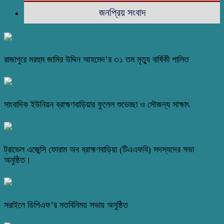
জনপ্রিয় সংবাদ
রাজাপুরে মরহুম জামির উদ্দিন আহমেদ’র ৩১ তম মৃত্যু বার্ষিকী পালিত
সাংবাদিক ইউনিয়ন ব্রাহ্মণবাড়িয়ার ফুলেল শুভেচ্ছা ও সৌজন্য সাক্ষাৎ
ট্রাভেল এজেন্সি ফোরাম অব ব্রাহ্মণবাড়িয়া (টিএএফবি) সদস্যদের সভা
অনুষ্ঠিত।
সরাইলে ডিপিএফ’র মতবিনিময় সভায় অনুষ্ঠিত