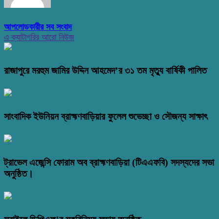
আপলোডকারীর সব সংবাদ
এ ক্যাটাগরির আরো নিউজ
রাজাপুরে মরহুম জামির উদ্দিন আহমেদ’র ৩১ তম মৃত্যু বার্ষিকী পালিত
সাংবাদিক ইউনিয়ন ব্রাহ্মণবাড়িয়ার ফুলেল শুভেচ্ছা ও সৌজন্য সাক্ষাৎ
ট্রাভেল এজেন্সি ফোরাম অব ব্রাহ্মণবাড়িয়া (টিএএফবি) সদস্যদের সভা
অনুষ্ঠিত।