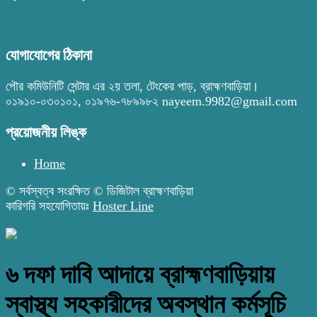
যোগাযোগের ঠিকানা
পৌর কমিউনিটি সেন্টার এর ২য় তলা, টেংকের পাড়, ব্রাহ্মণবাড়িয়া।
০১৯১০-০৩০১০১, ০১৯৭৬-৭৮৯৯৮২ nayeem.9982@gmail.com
প্রয়োজনীয় লিঙ্ক
Home
© সর্বস্বত্ব সংরক্ষিত © ডিজিটাল ব্রাহ্মণবাড়িয়া
কারিগরি সহযোগিতায়ঃ
Hoster Line
৬ দফা দাবি আদায়ে ব্রাহ্মণবাড়িয়ায়
স্বাস্থ্য সহকারীদের অবস্থান কর্মসূচি