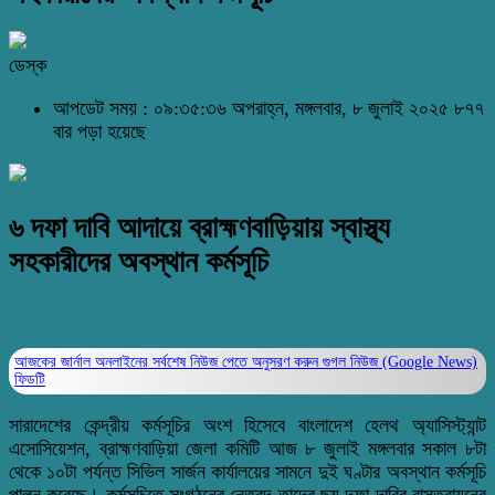
ডেস্ক
আপডেট সময় : ০৯:৩৫:৩৬ অপরাহ্ন, মঙ্গলবার, ৮ জুলাই ২০২৫
৮৭৭
বার পড়া হয়েছে
৬ দফা দাবি আদায়ে ব্রাহ্মণবাড়িয়ায় স্বাস্থ্য
সহকারীদের অবস্থান কর্মসূচি
আজকের জার্নাল অনলাইনের সর্বশেষ নিউজ পেতে অনুসরণ করুন
গুগল নিউজ (Google News)
ফিডটি
সারাদেশের কেন্দ্রীয় কর্মসূচির অংশ হিসেবে বাংলাদেশ হেলথ অ্যাসিস্ট্যান্ট
এসোসিয়েশন, ব্রাহ্মণবাড়িয়া জেলা কমিটি আজ ৮ জুলাই মঙ্গলবার সকাল ৮টা
থেকে ১০টা পর্যন্ত সিভিল সার্জন কার্যালয়ের সামনে দুই ঘণ্টার অবস্থান কর্মসূচি
পালন করেছে। কর্মসূচিতে সংগঠনের নেতৃবৃন্দ তাদের ছয় দফা দাবির বাস্তবায়নের