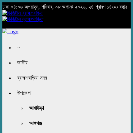
ঢাকা
০৪:০৬ অপরাহ্ন, শনিবার, ০৮ অগাস্ট ২০২৬, ২৪ শ্রাবণ ১৪৩৩ বঙ্গাব্দ
::
জাতীয়
ব্রাহ্মণবাড়িয়া সদর
উপজেলা
আখাউড়া
আশুগঞ্জ