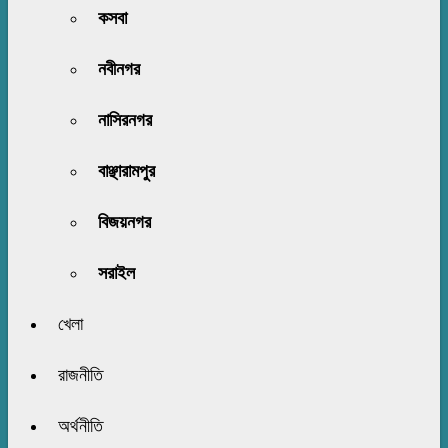
কসবা
নবীনগর
নাসিরনগর
বাঞ্ছারামপুর
বিজয়নগর
সরাইল
খেলা
রাজনীতি
অর্থনীতি