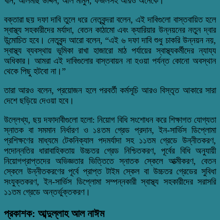
খান, আলমাছ উদ্দিন, আল মামুন, ফজলসহ আরও অনেকে।
বক্তারা ছয় দফা দাবি তুলে ধরে নেতৃবৃন্দরা বলেন, এই দাবিগুলো বাস্তবায়িত হলে
স্বাস্থ্য সহকারীদের মর্যাদা, বেতন কাঠামো এবং ক্যারিয়ার উন্নয়নের নতুন দ্বার
উন্মোচিত হবে। নেতৃবৃন্দ আরো বলেন, “এই ৬ দফা দাবি শুধু চাকরি উন্নয়ন নয়,
স্বাস্থ্য ব্যবস্থায় ভূমিকা রাখা হাজারো মাঠ পর্যায়ের স্বাস্থ্যকর্মীদের ন্যায্য
অধিকার। আমরা এই দাবিগুলোর বাস্তবায়ন না হওয়া পর্যন্ত কোনো অবস্থান
থেকে পিছু হটবো না।”
তারা আরও বলেন, প্রয়োজন হলে পরবর্তী কর্মসূচি আরও বিস্তৃত আকারে সারা
দেশে ছড়িয়ে দেওয়া হবে।
উল্লেখ্য, ছয় দফাদাবীগুলো হলো: নিয়োগ বিধি সংশোধন করে শিক্ষাগত যোগ্যতা
স্নাতক বা সমমান নির্ধারণ ও ১৪তম গ্রেড প্রদান, ইন-সার্ভিস ডিপ্লোমা
প্রশিক্ষণের মাধ্যমে টেকনিক্যাল পদমর্যাদা সহ ১১তম গ্রেডে উন্নীতকরণ,
পদোন্নতির ধারাবাহিকতায় উচ্চতর গ্রেড নিশ্চিতকরণ, পূর্বের বিধি অনুযায়ী
নিয়োগপ্রাপ্তদের অভিজ্ঞতার ভিত্তিতে স্নাতক স্কেলে আত্মীকরণ, বেতন
স্কেলে উন্নীতকরণের পূর্বে প্রাপ্ত টাইম স্কেল বা উচ্চতর গ্রেডের সুবিধা
সংযুক্তকরণ, ইন-সার্ভিস ডিপ্লোমা সম্পন্নকারী স্বাস্থ্য সহকারীদের সরাসরি
১১তম গ্রেডে অন্তর্ভুক্তকরণ।
প্রকাশক: আব্দুল্লাহ আল নাঈম