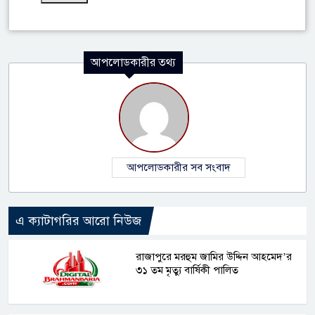
আপলোডকারীর তথ্য
আপলোডকারীর সব সংবাদ
এ ক্যাটাগরির আরো নিউজ
রাজাপুরে মরহুম জামির উদ্দিন আহমেদ’র
৩১ তম মৃত্যু বার্ষিকী পালিত