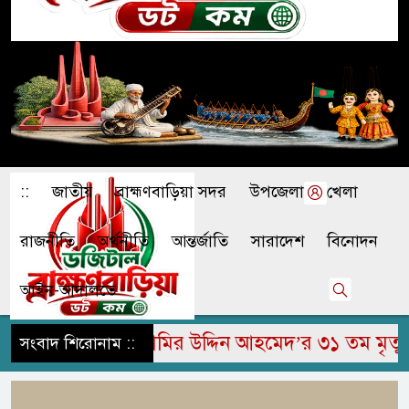
::
জাতীয়
ব্রাহ্মণবাড়িয়া সদর
উপজেলা
খেলা
রাজনীতি
অর্থনীতি
আন্তর্জাতি
সারাদেশ
বিনোদন
আইন-আদালতে
জাপুরে মরহুম জামির উদ্দিন আহমেদ’র ৩১ তম মৃত্যু বার
সংবাদ শিরোনাম ::