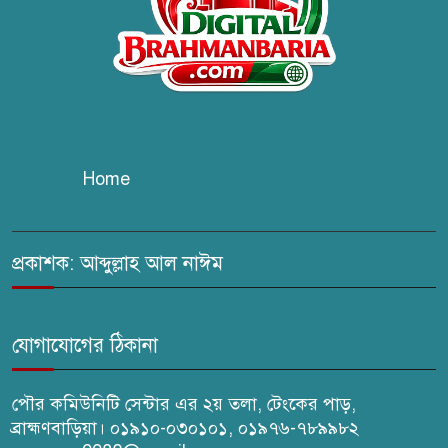
‘পাখপাখালির মিলনমেলা’ গ্রন্থের
প্রকাশনা উৎসব
চুরির দায়ে সুলতানপুরের বোরহান
উদ্দিন গ্রেপ্তার, কারাগারে প্রেরণ
Home
সরাইলে সাংবাদিক মাসুদের বিরুদ্ধে
মিথ্যা মামলার তীব্র নিন্দা: দ্রুত
প্রত্যাহারের দাবি
প্রকাশক: আব্দুল্লাহ আল নাঈম
ঢেউ’র আহবায়ক সোহেল সদস্য
সচিব আইফাত
যোগাযোগের ঠিকানা
পৌর কমিউনিটি সেন্টার এর ২য় তলা, টেংকের পাড়,
ব্রাহ্মণবাড়িয়া। ০১৯১০-০৩০১০১, ০১৯৭৬-৭৮৯৯৮২