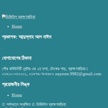
Home
প্রকাশক: আব্দুল্লাহ আল নাঈম
যোগাযোগের ঠিকানা
পৌর কমিউনিটি সেন্টার এর ২য় তলা, টেংকের পাড়, ব্রাহ্মণবাড়িয়া।
০১৯১০-০৩০১০১, ০১৯৭৬-৭৮৯৯৮২ nayeem.9982@gmail.com
প্রয়োজনীয় লিঙ্ক
Home
© সর্বস্বত্ব সংরক্ষিত © ডিজিটাল ব্রাহ্মণবাড়িয়া