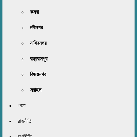
কসবা
নবীনগর
নাসিরনগর
বাঞ্ছারামপুর
বিজয়নগর
সরাইল
খেলা
রাজনীতি
অর্থনীতি