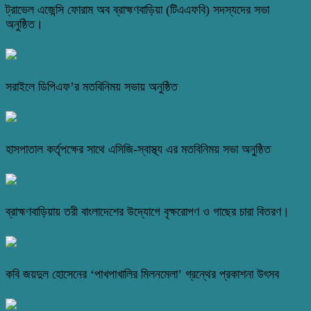
ট্রাভেল এজেন্সি ফোরাম অব ব্রাহ্মণবাড়িয়া (টিএএফবি) সদস্যদের সভা
অনুষ্ঠিত।
সরাইলে ডিপিএফ’র মতবিনিময় সভায় অনুষ্ঠিত
হাসপাতাল কর্তৃপক্ষের সাথে এসিজি-স্বাস্থ্য এর মতবিনিময় সভা অনুষ্ঠিত
ব্রাহ্মণবাড়িয়ায় তরী বাংলাদেশের উদ্যোগে বৃক্ষরোপণ ও গাছের চারা বিতরণ।
কবি জয়দুল হোসেনের ‘পাখপাখালির মিলনমেলা’ গ্রন্থের প্রকাশনা উৎসব