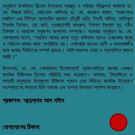
অনুষ্ঠানে উপস্থিত ছিলেন উপজেলা স্বাস্থ্য ও পরিবার পরিকল্পনা কর্মকর্তা ডা.
মো. নিজাম উদ্দিন, মেডিকেল অফিসার ডা. মো. কামরুল হাসান, ‘তারুণ্যের
সরাইল’-এর সিনিয়র অ্যাডমিন রায়হান চৌধুরী অভি, শিবলী সাদিক, আতিকুল
ইসলাম ইফরান, মো. জনি, স্বেচ্ছাসেবী কামরুল, শিফাত ইসলাম নূর, দ্বীন
ইসলাম ও আহমেদ সবুজসহ অন্যান্য সদস্যরা।
শুভেচ্ছা অনুষ্ঠানে ডা. মো.
সোলায়মান বলেন, “সরাইল আমার জন্য নতুন কর্মস্থল হলেও এখানকার মানুষ
ও পরিবেশ আমার কাছে অপরিচিত নয়। এখানকার অনেক রোগী ও শুভাকাঙ্ক্ষীর
সঙ্গে আমার দীর্ঘদিনের সম্পর্ক রয়েছে। আমি সকলের দোয়া ও সহযোগিতা কামনা
করছি।”
উল্লেখ্য, ডা. মো. সোলায়মান ইতোমধ্যেই ব্রাহ্মণবাড়িয়া জেলায় একজন
মানবিক চিকিৎসক হিসেবে পরিচিতি লাভ করেছেন। অসহায়, নিম্নবিত্ত ও
পথচারী মানুষদের বিনামূল্যে চিকিৎসা প্রদান এবং বিভিন্ন মানবিক উদ্যোগে
অংশগ্রহণের মাধ্যমে তিনি সমাজে এক অনন্য উদাহরণ স্থাপন করেছেন।
প্রকাশক: আব্দুল্লাহ আল নাঈম
যোগাযোগের ঠিকানা