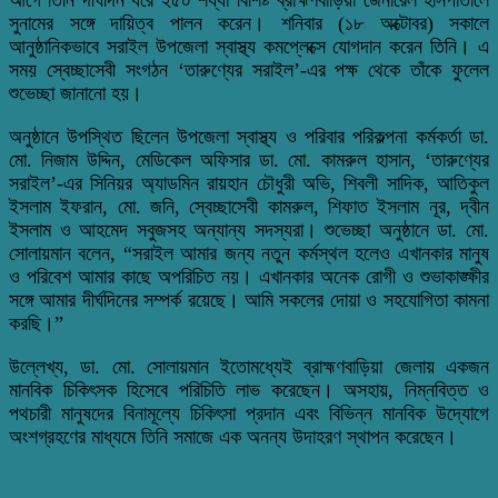
সুনামের সঙ্গে দায়িত্ব পালন করেন।
শনিবার (১৮ অক্টোবর) সকালে
আনুষ্ঠানিকভাবে সরাইল উপজেলা স্বাস্থ্য কমপ্লেক্সে যোগদান করেন তিনি। এ
সময় স্বেচ্ছাসেবী সংগঠন ‘
তারুণ্যের
সরাইল’-এর পক্ষ থেকে তাঁকে ফুলেল
শুভেচ্ছা জানানো হয়।
অনুষ্ঠানে উপস্থিত ছিলেন উপজেলা স্বাস্থ্য ও পরিবার পরিকল্পনা কর্মকর্তা ডা.
মো. নিজাম উদ্দিন, মেডিকেল অফিসার ডা. মো. কামরুল হাসান, ‘তারুণ্যের
সরাইল’-এর সিনিয়র অ্যাডমিন রায়হান চৌধুরী অভি, শিবলী সাদিক, আতিকুল
ইসলাম ইফরান, মো. জনি, স্বেচ্ছাসেবী কামরুল, শিফাত ইসলাম নূর, দ্বীন
ইসলাম ও আহমেদ সবুজসহ অন্যান্য সদস্যরা।
শুভেচ্ছা অনুষ্ঠানে ডা. মো.
সোলায়মান বলেন, “সরাইল আমার জন্য নতুন কর্মস্থল হলেও এখানকার মানুষ
ও পরিবেশ আমার কাছে অপরিচিত নয়। এখানকার অনেক রোগী ও শুভাকাঙ্ক্ষীর
সঙ্গে আমার দীর্ঘদিনের সম্পর্ক রয়েছে। আমি সকলের দোয়া ও সহযোগিতা কামনা
করছি।”
উল্লেখ্য, ডা. মো. সোলায়মান ইতোমধ্যেই ব্রাহ্মণবাড়িয়া জেলায় একজন
মানবিক চিকিৎসক হিসেবে পরিচিতি লাভ করেছেন। অসহায়, নিম্নবিত্ত ও
পথচারী মানুষদের বিনামূল্যে চিকিৎসা প্রদান এবং বিভিন্ন মানবিক উদ্যোগে
অংশগ্রহণের মাধ্যমে তিনি সমাজে এক অনন্য উদাহরণ স্থাপন করেছেন।