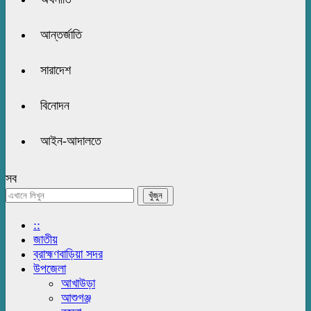
আন্তর্জাতি
সারাদেশ
বিনোদন
আইন-আদালতে
সব
::
জাতীয়
ব্রাহ্মণবাড়িয়া সদর
উপজেলা
আখাউড়া
আশুগঞ্জ