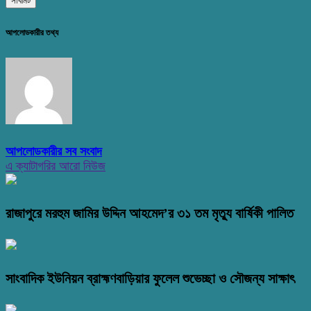
আপলোডকারীর তথ্য
আপলোডকারীর সব সংবাদ
এ ক্যাটাগরির আরো নিউজ
রাজাপুরে মরহুম জামির উদ্দিন আহমেদ’র ৩১ তম মৃত্যু বার্ষিকী পালিত
সাংবাদিক ইউনিয়ন ব্রাহ্মণবাড়িয়ার ফুলেল শুভেচ্ছা ও সৌজন্য সাক্ষাৎ