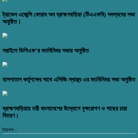
ট্রাভেল এজেন্সি ফোরাম অব ব্রাহ্মণবাড়িয়া (টিএএফবি) সদস্যদের সভা
অনুষ্ঠিত।
সরাইলে ডিপিএফ’র মতবিনিময় সভায় অনুষ্ঠিত
হাসপাতাল কর্তৃপক্ষের সাথে এসিজি-স্বাস্থ্য এর মতবিনিময় সভা অনুষ্ঠিত
ব্রাহ্মণবাড়িয়ায় তরী বাংলাদেশের উদ্যোগে বৃক্ষরোপণ ও গাছের চারা
বিতরণ।
ট্যাগস :