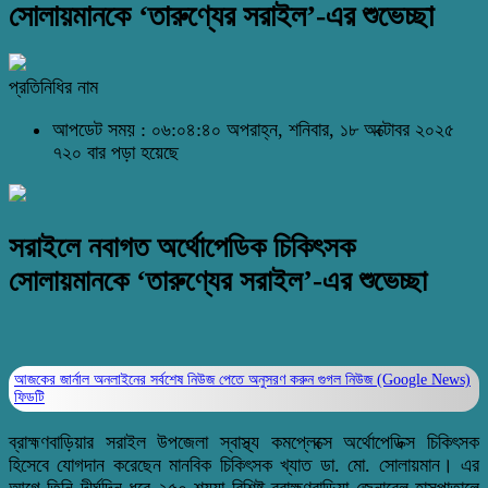
সোলায়মানকে ‘তারুণ্যের সরাইল’-এর শুভেচ্ছা
প্রতিনিধির নাম
আপডেট সময় : ০৬:০৪:৪০ অপরাহ্ন, শনিবার, ১৮ অক্টোবর ২০২৫
৭২০ বার পড়া হয়েছে
সরাইলে নবাগত অর্থোপেডিক চিকিৎসক
সোলায়মানকে ‘তারুণ্যের সরাইল’-এর শুভেচ্ছা
আজকের জার্নাল অনলাইনের সর্বশেষ নিউজ পেতে অনুসরণ করুন
গুগল নিউজ (Google News)
ফিডটি
ব্রাহ্মণবাড়িয়ার সরাইল উপজেলা স্বাস্থ্য কমপ্লেক্সে অর্থোপেডিক্স চিকিৎসক
হিসেবে যোগদান করেছেন মানবিক চিকিৎসক খ্যাত ডা. মো. সোলায়মান। এর
আগে তিনি দীর্ঘদিন ধরে ২৫০ শয্যা বিশিষ্ট ব্রাহ্মণবাড়িয়া জেনারেল হাসপাতালে