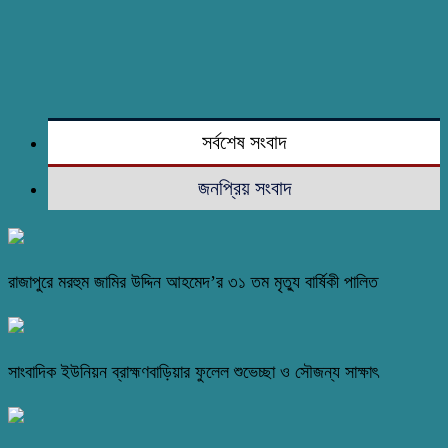
সর্বশেষ সংবাদ
জনপ্রিয় সংবাদ
রাজাপুরে মরহুম জামির উদ্দিন আহমেদ’র ৩১ তম মৃত্যু বার্ষিকী পালিত
সাংবাদিক ইউনিয়ন ব্রাহ্মণবাড়িয়ার ফুলেল শুভেচ্ছা ও সৌজন্য সাক্ষাৎ