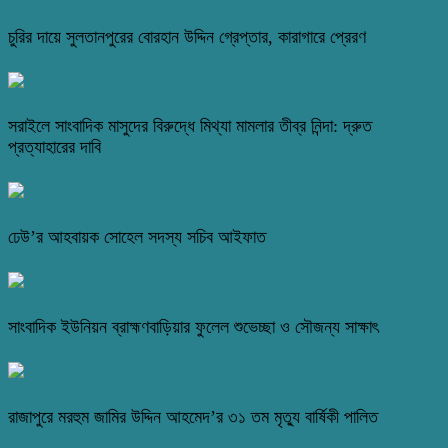
চুরির দায়ে সুলতানপুরের বোরহান উদ্দিন গ্রেপ্তার, কারাগারে প্রেরণ
সরাইলে সাংবাদিক মাসুদের বিরুদ্ধে মিথ্যা মামলার তীব্র নিন্দা: দ্রুত
প্রত্যাহারের দাবি
ঢেউ’র আহবায়ক সোহেল সদস্য সচিব আইফাত
সাংবাদিক ইউনিয়ন ব্রাহ্মণবাড়িয়ার ফুলেল শুভেচ্ছা ও সৌজন্য সাক্ষাৎ
রাজাপুরে মরহুম জামির উদ্দিন আহমেদ’র ৩১ তম মৃত্যু বার্ষিকী পালিত