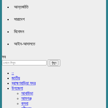
আন্তর্জাতি
সারাদেশ
বিনোদন
আইন-আদালতে
সব
::
জাতীয়
ব্রাহ্মণবাড়িয়া সদর
উপজেলা
আখাউড়া
আশুগঞ্জ
কসবা