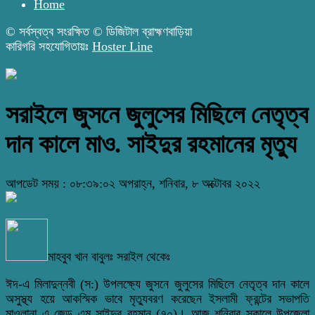
Home
© সর্বস্বত্ব সংরক্ষিত © ডিজিটাল ব্রাহ্মণবাড়িয়া
কারিগরি সহযোগিতায়ঃ
Hoster Line
সরাইলে জুসনে জুলুসের মিছিলে নেতৃত্ব
দান কালে মাও. সাইদুর রহমানের মৃত্যু
আপডেট সময় : ০৮:৩৯:০২ অপরাহ্ন, শনিবার, ৮ অক্টোবর ২০২২
মাহবুব খান বাবুলঃ সরাইল থেকেঃ
ঈদ-এ মিলাদুন্নবী (স:) উপলক্ষ্যে জুসনে জুলুসের মিছিলে নেতৃত্ব দান কালে
অসুস্থ্য হয়ে আকস্মিক ভাবে মৃত্যুবরণ করেছেন ইসলামী ফ্রন্টের সভাপতি
মাওলানা এ জেড এম সাইদুর রহমান (৭০)। আজ শনিবার সকালে উপজেলা