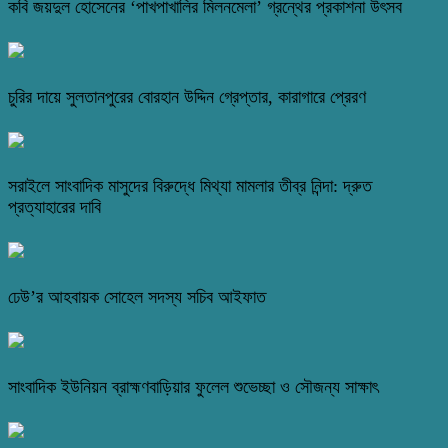
কবি জয়দুল হোসেনের ‘পাখপাখালির মিলনমেলা’ গ্রন্থের প্রকাশনা উৎসব
চুরির দায়ে সুলতানপুরের বোরহান উদ্দিন গ্রেপ্তার, কারাগারে প্রেরণ
সরাইলে সাংবাদিক মাসুদের বিরুদ্ধে মিথ্যা মামলার তীব্র নিন্দা: দ্রুত
প্রত্যাহারের দাবি
ঢেউ’র আহবায়ক সোহেল সদস্য সচিব আইফাত
সাংবাদিক ইউনিয়ন ব্রাহ্মণবাড়িয়ার ফুলেল শুভেচ্ছা ও সৌজন্য সাক্ষাৎ