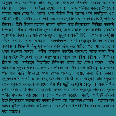
অসুস্থ্য হয়ে আকস্মিক ভাবে মৃত্যুবরণ করেছেন ইসলামী ফ্রন্টের সভাপতি
মাওলানা এ জেড এম সাইদুর রহমান (৭০)। আজ শনিবার সকালে উপজেলা
সদরের স্বল্প নোয়াগাঁও গ্রামে থেকে মিছিল নিয়ে আসার পর্থে মর্মান্তিক এই
ঘটনাটি ঘটে। স্থানীয় ভাবে তিনি সকলের কাছে মিল্লাত মাওলানা নামেই পরিচিত
ছিলেন। তিনি ছিলেন সরাইল পাইলট বালিকা উচ্চ বিদ্যালয়ের সিনিয়র সহকারি
শিক্ষক। দলীয় ও পারিবারিক সূত্র জানায়, আজ সকালে স্বল্পনোয়াগাঁও সরকারি
প্রাথমিক বিদ্যালয়ের মাঠ থেকে জুসনে জুলুসের একটি মিছিল উপজেলা কেন্দ্রীয়
শহিদ মিনারের দিকে আসছিল। অন্যান্যদের সাথে নেতৃত্বে ছিলেন সাইদুর
রহমানও। মিছিলটি কিছু দূর আসার পরই হঠাৎ করে মাটিতে পড়ে যান নেতৃত্বে
থাকা মাওলানা সাইদুর। দলীয় লোকজন সঙ্ঘাহীন অবস্থায় তাকে দ্রূত নিয়ে
যান সরাইল উপজেলা স্বাস্থ্য কমপ্লেক্সে। প্রাথমিক পরীক্ষা নিরীক্ষা ও ইসিজির
রিপোর্ট দেখে দায়িত্বে নিয়োজিত চিকিৎসক তাকে মৃত ঘোষণা করেন। তাঁর
আকস্মিক মৃত্যুর খবরে ভেঙ্গে পড়েন পরিবার ও দলীয় নেতা কর্মীরা। আর মাত্র
পাঁচ মাস পরই শিক্ষকতা পেশা থেকে অবসরে যাওয়ার কথা ছিল উনার।
মৃত্যুকালে তিনি স্ত্রী ৩ ছেলেসহ অসংখ্য গুণগ্রাহী রেখে গেছেন। তাঁর মৃত্যুকে
শোক প্রকাশ করেছেন বাংলাদেশ ইসলামী ফ্রন্ট কেন্দ্রীয় নেতৃবৃন্দ। এক লিখিত
শোক বার্তায় তারা প্রয়াতের জান্নাত কামনা করে শোক সন্তপ্ত পরিবারের প্রতি
গভীর সমবেদনা জানিয়েছেন। শোক প্রকাশ করেছেন সরাইল পাইলট বালিকা
উচ্চ বিদ্যালয়ের ভারপ্রাপ্ত প্রধান শিক্ষক মো. আনোয়ার হোসেন। গতকাল বাদ
আছর কুট্রাপাড়া খেলার মাঠে জানাযা শেষে তাঁর লাশ পারিবারিক কবরস্থানে দাফন
করা হয়েছে।