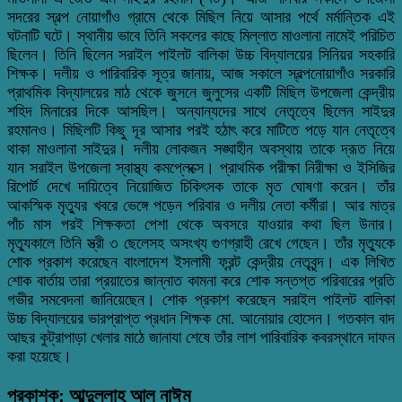
সদরের স্বল্প নোয়াগাঁও গ্রামে থেকে মিছিল নিয়ে আসার পর্থে মর্মান্তিক এই
ঘটনাটি ঘটে। স্থানীয় ভাবে তিনি সকলের কাছে মিল্লাত মাওলানা নামেই পরিচিত
ছিলেন। তিনি ছিলেন সরাইল পাইলট বালিকা উচ্চ বিদ্যালয়ের সিনিয়র সহকারি
শিক্ষক। দলীয় ও পারিবারিক সূত্র জানায়, আজ সকালে স্বল্পনোয়াগাঁও সরকারি
প্রাথমিক বিদ্যালয়ের মাঠ থেকে জুসনে জুলুসের একটি মিছিল উপজেলা কেন্দ্রীয়
শহিদ মিনারের দিকে আসছিল। অন্যান্যদের সাথে নেতৃত্বে ছিলেন সাইদুর
রহমানও। মিছিলটি কিছু দূর আসার পরই হঠাৎ করে মাটিতে পড়ে যান নেতৃত্বে
থাকা মাওলানা সাইদুর। দলীয় লোকজন সঙ্ঘাহীন অবস্থায় তাকে দ্রূত নিয়ে
যান সরাইল উপজেলা স্বাস্থ্য কমপ্লেক্সে। প্রাথমিক পরীক্ষা নিরীক্ষা ও ইসিজির
রিপোর্ট দেখে দায়িত্বে নিয়োজিত চিকিৎসক তাকে মৃত ঘোষণা করেন। তাঁর
আকস্মিক মৃত্যুর খবরে ভেঙ্গে পড়েন পরিবার ও দলীয় নেতা কর্মীরা। আর মাত্র
পাঁচ মাস পরই শিক্ষকতা পেশা থেকে অবসরে যাওয়ার কথা ছিল উনার।
মৃত্যুকালে তিনি স্ত্রী ৩ ছেলেসহ অসংখ্য গুণগ্রাহী রেখে গেছেন। তাঁর মৃত্যুকে
শোক প্রকাশ করেছেন বাংলাদেশ ইসলামী ফ্রন্ট কেন্দ্রীয় নেতৃবৃন্দ। এক লিখিত
শোক বার্তায় তারা প্রয়াতের জান্নাত কামনা করে শোক সন্তপ্ত পরিবারের প্রতি
গভীর সমবেদনা জানিয়েছেন। শোক প্রকাশ করেছেন সরাইল পাইলট বালিকা
উচ্চ বিদ্যালয়ের ভারপ্রাপ্ত প্রধান শিক্ষক মো. আনোয়ার হোসেন। গতকাল বাদ
আছর কুট্রাপাড়া খেলার মাঠে জানাযা শেষে তাঁর লাশ পারিবারিক কবরস্থানে দাফন
করা হয়েছে।
প্রকাশক: আব্দুল্লাহ আল নাঈম