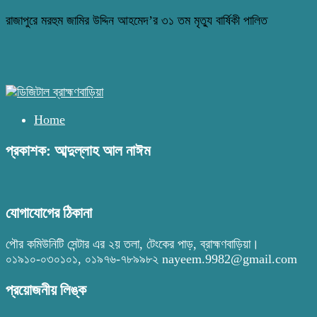
রাজাপুরে মরহুম জামির উদ্দিন আহমেদ’র ৩১ তম মৃত্যু বার্ষিকী পালিত
Home
প্রকাশক: আব্দুল্লাহ আল নাঈম
যোগাযোগের ঠিকানা
পৌর কমিউনিটি সেন্টার এর ২য় তলা, টেংকের পাড়, ব্রাহ্মণবাড়িয়া।
০১৯১০-০৩০১০১, ০১৯৭৬-৭৮৯৯৮২ nayeem.9982@gmail.com
প্রয়োজনীয় লিঙ্ক