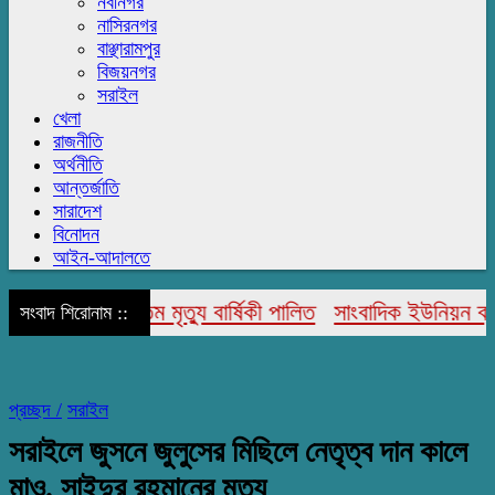
নবীনগর
নাসিরনগর
বাঞ্ছারামপুর
বিজয়নগর
সরাইল
খেলা
রাজনীতি
অর্থনীতি
আন্তর্জাতি
সারাদেশ
বিনোদন
আইন-আদালতে
 আহমেদ’র ৩১ তম মৃত্যু বার্ষিকী পালিত
সাংবাদিক ইউনিয়ন ব্রাহ্ম
সংবাদ শিরোনাম ::
প্রচ্ছদ /
সরাইল
সরাইলে জুসনে জুলুসের মিছিলে নেতৃত্ব দান কালে
মাও. সাইদুর রহমানের মৃত্যু