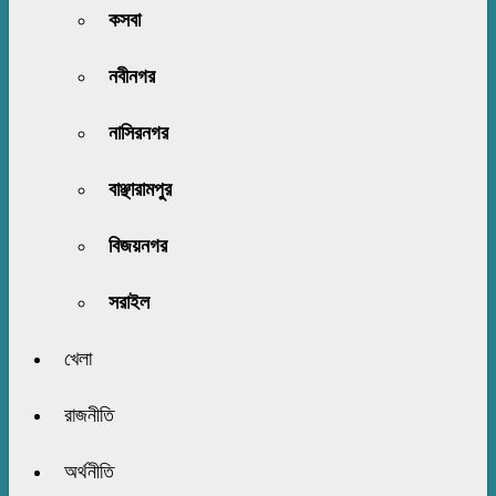
কসবা
নবীনগর
নাসিরনগর
বাঞ্ছারামপুর
বিজয়নগর
সরাইল
খেলা
রাজনীতি
অর্থনীতি