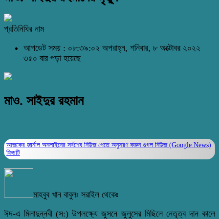
প্রতিনিধির নাম
আপডেট সময় : ০৮:৩৯:০২ অপরাহ্ন, শনিবার, ৮ অক্টোবর ২০২২
৩৫০ বার পড়া হয়েছে
মাও. সাইদুর রহমান
আজকের জার্নাল অনলাইনের সর্বশেষ নিউজ পেতে অনুসরণ করুন
গুগল নিউজ (Google News)
ফিডটি
মাহবুব খান বাবুলঃ সরাইল থেকেঃ
ঈদ-এ মিলাদুন্নবী (স:) উপলক্ষ্যে জুসনে জুলুসের মিছিলে নেতৃত্ব দান কালে