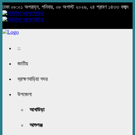
ঢাকা
০৮:০১ অপরাহ্ন, শনিবার, ০৮ অগাস্ট ২০২৬, ২৪ শ্রাবণ ১৪৩৩ বঙ্গাব্দ
::
জাতীয়
ব্রাহ্মণবাড়িয়া সদর
উপজেলা
আখাউড়া
আশুগঞ্জ