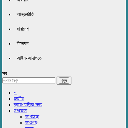
আন্তর্জাতি
সারাদেশ
বিনোদন
আইন-আদালতে
সব
::
জাতীয়
ব্রাহ্মণবাড়িয়া সদর
উপজেলা
আখাউড়া
আশুগঞ্জ