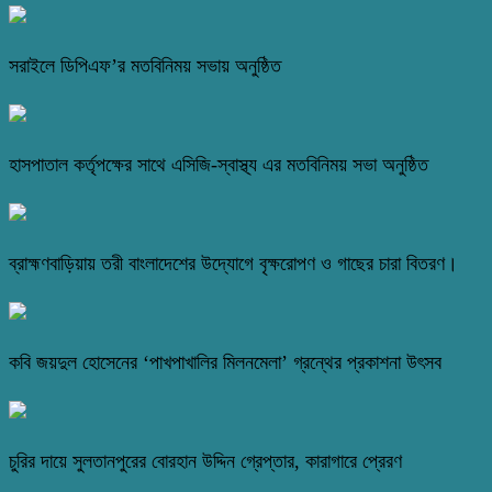
সরাইলে ডিপিএফ’র মতবিনিময় সভায় অনুষ্ঠিত
হাসপাতাল কর্তৃপক্ষের সাথে এসিজি-স্বাস্থ্য এর মতবিনিময় সভা অনুষ্ঠিত
ব্রাহ্মণবাড়িয়ায় তরী বাংলাদেশের উদ্যোগে বৃক্ষরোপণ ও গাছের চারা বিতরণ।
কবি জয়দুল হোসেনের ‘পাখপাখালির মিলনমেলা’ গ্রন্থের প্রকাশনা উৎসব
চুরির দায়ে সুলতানপুরের বোরহান উদ্দিন গ্রেপ্তার, কারাগারে প্রেরণ