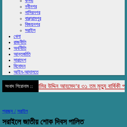
কসবা
নবীনগর
নাসিরনগর
বাঞ্ছারামপুর
বিজয়নগর
সরাইল
খেলা
রাজনীতি
অর্থনীতি
আন্তর্জাতি
সারাদেশ
বিনোদন
আইন-আদালতে
াজাপুরে মরহুম জামির উদ্দিন আহমেদ’র ৩১ তম মৃত্যু বার্ষিকী পালিত
সংবাদ শিরোনাম ::
প্রচ্ছদ /
সরাইল
সরাইলে জাতীয় শোক দিবস পালিত