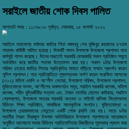
সরাইলে জাতীয় শোক দিবস পালিত
আপডেট সময় : ১১:৩৬:২০ পূর্বাহ্ন, সোমবার, ১৫ অগাস্ট ২০২২
সরাইলে যথাযোগ্য মর্যাদায় জাতির পিতা বঙ্গবন্ধু শেখ মুজিবুর রহমানের ৪৭তম
শাহাদাৎ বার্ষিকী পালিত হয়েছে। দিবসটি পালন উপলক্ষে উপজেলা প্রশাসন নানা
কর্মসূচি পালন করেছে। দিনের শুরূতেই সরকারি বেসরকারি সকল প্রতিষ্ঠান সমূহে
অর্ধনমিত করে জাতীয় পতাকা উত্তোলন করা হয়। সকাল ৯টায় উপজেলা
পরিষদ চত্বরে জাতির পিতার প্রতিকৃতির সামনে দাঁড়িয়ে সম্মান প্রদর্শন করেন
পুলিশ প্রশাসন। পরে প্রতিকৃতিতে পুষ্ফস্তবক অর্পণ করেন সংরক্ষিত আসনের
(৩১২) মহিলা এমপি ও আ’লীগ নেতারা, উপজেলা পরিষদ, উপজেলা প্রশাসন,
মুক্তিযোদ্ধা সংসদ, আ’লীগের অঙ্গসংগঠন সমূহ, সরাইল সরকারি কলেজ, মহিলা
কলেজ, শহীদ বুদ্ধিজীবীর সন্তান এড. সৈয়দ তানবির হোসেন কাউছার, সরাইল
প্রেসক্লাব, উপজেলা সদরের সরকারি অন্নদা ও পাইলট বালিকা বিদ্যালয়সহ
বিভিন্ন শিক্ষা প্রতিষ্ঠান, সামাজিক সাংস্কৃতিক সংগঠন। মুক্তিযোদ্ধা ও
উপজেলা চেয়ারম্যানের নেতৃত্বে একটি শোক র‌্যালি বের হয়। সাড়ে ৯টায়
স্থানীয় সৈয়দ সিরাজুল ইসলাম অডিটরিয়ামে উপজেলা প্রশাসনের আয়োজনে
অনুষ্ঠিত আলোচনা সভায় বিভিন্ন প্রতিযোগিতায় বিজয়ীদের পুরস্কার প্রদান করা
হয়। মুক্তিযোদ্ধা সংসদের সাবেক কমান্ডার ও উপজেলা চেয়ারম্যানের