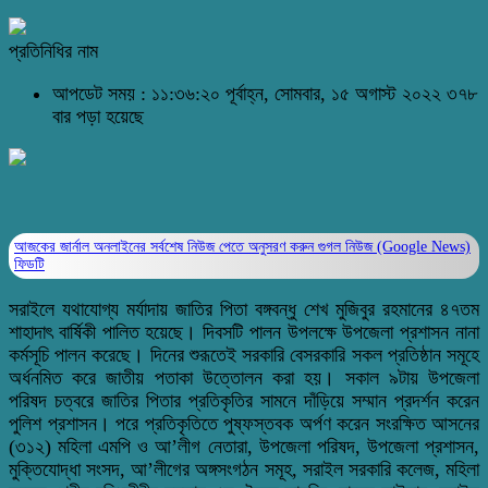
প্রতিনিধির নাম
আপডেট সময় : ১১:৩৬:২০ পূর্বাহ্ন, সোমবার, ১৫ অগাস্ট ২০২২
৩৭৮
বার পড়া হয়েছে
আজকের জার্নাল অনলাইনের সর্বশেষ নিউজ পেতে অনুসরণ করুন
গুগল নিউজ (Google News)
ফিডটি
সরাইলে যথাযোগ্য মর্যাদায় জাতির পিতা বঙ্গবন্ধু শেখ মুজিবুর রহমানের ৪৭তম
শাহাদাৎ বার্ষিকী পালিত হয়েছে। দিবসটি পালন উপলক্ষে উপজেলা প্রশাসন নানা
কর্মসূচি পালন করেছে। দিনের শুরূতেই সরকারি বেসরকারি সকল প্রতিষ্ঠান সমূহে
অর্ধনমিত করে জাতীয় পতাকা উত্তোলন করা হয়। সকাল ৯টায় উপজেলা
পরিষদ চত্বরে জাতির পিতার প্রতিকৃতির সামনে দাঁড়িয়ে সম্মান প্রদর্শন করেন
পুলিশ প্রশাসন। পরে প্রতিকৃতিতে পুষ্ফস্তবক অর্পণ করেন সংরক্ষিত আসনের
(৩১২) মহিলা এমপি ও আ’লীগ নেতারা, উপজেলা পরিষদ, উপজেলা প্রশাসন,
মুক্তিযোদ্ধা সংসদ, আ’লীগের অঙ্গসংগঠন সমূহ, সরাইল সরকারি কলেজ, মহিলা