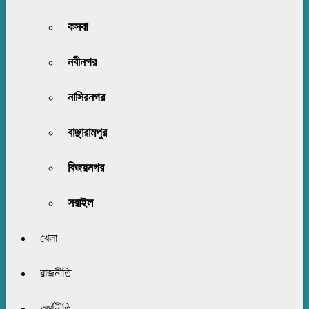
কসবা
নবীনগর
নাসিরনগর
বাঞ্ছারামপুর
বিজয়নগর
সরাইল
খেলা
রাজনীতি
অর্থনীতি