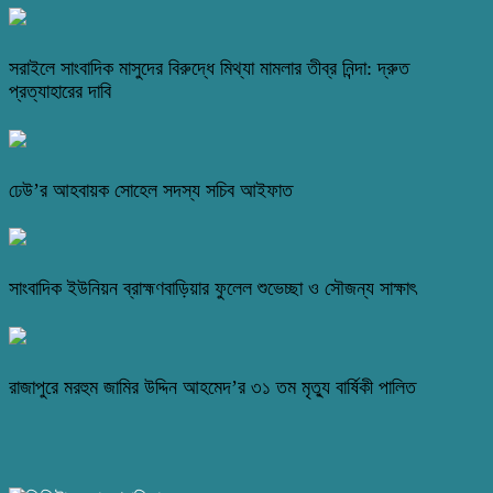
সরাইলে সাংবাদিক মাসুদের বিরুদ্ধে মিথ্যা মামলার তীব্র নিন্দা: দ্রুত
প্রত্যাহারের দাবি
ঢেউ’র আহবায়ক সোহেল সদস্য সচিব আইফাত
সাংবাদিক ইউনিয়ন ব্রাহ্মণবাড়িয়ার ফুলেল শুভেচ্ছা ও সৌজন্য সাক্ষাৎ
রাজাপুরে মরহুম জামির উদ্দিন আহমেদ’র ৩১ তম মৃত্যু বার্ষিকী পালিত