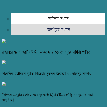
সর্বশেষ সংবাদ
জনপ্রিয় সংবাদ
রাজাপুরে মরহুম জামির উদ্দিন আহমেদ’র ৩১ তম মৃত্যু বার্ষিকী পালিত
সাংবাদিক ইউনিয়ন ব্রাহ্মণবাড়িয়ার ফুলেল শুভেচ্ছা ও সৌজন্য সাক্ষাৎ
ট্রাভেল এজেন্সি ফোরাম অব ব্রাহ্মণবাড়িয়া (টিএএফবি) সদস্যদের সভা
অনুষ্ঠিত।