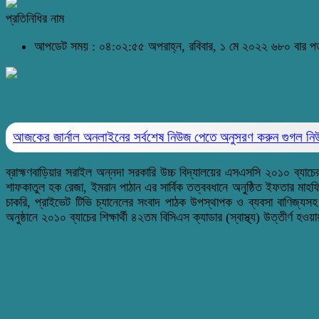
প্রতিনিধির নাম
আপডেট সময় : ০৪:০২:৫৫ অপরাহ্ন, রবিবার, ১ মে ২০২২
৬৮০ বার প
আজকের জার্নাল অনলাইনের সর্বশেষ নিউজ পেতে অনুসরণ করুন
গুগল ন
ব্রাহ্মণবাড়িয়ার সরাইল অন্নদা সরকারি উচ্চ বিদ্যালয়ের এসএসসি ২০১০ ব্যাচের 
শাফকাতুল হক রেজা, ইমরান পাঠান এর সার্বিক তত্ববধানে অনুষ্ঠিত ইফতার মাহফি
চাকরি, প্রাইভেট টিভি চ্যানেলের সংবাদ পাঠক উপস্থাপক ও ব্যবসা বাণিজ
অনুষ্ঠানে ২০১০ ব্যাচের শিক্ষার্থী ৪২তম বিসিএস ক্যাডার (স্বাস্থ্য) উত্তীর্