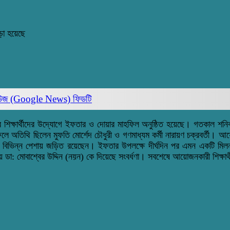
ড়া হয়েছে
িউজ (Google News)
ফিডটি
শিক্ষার্থীদের উদ্যোগে ইফতার ও দোয়ার মাহফিল অনুষ্ঠিত হয়েছে। গতকাল শনিবার প
লে অতিথি ছিলেন মুফতি মোর্শেদ চৌধুরী ও গণমাধ্যম কর্মী নারায়ণ চক্রবর্তী। আয়
্যসহ বিভিন্ন পেশায় জড়িত রয়েছেন। ইফতার উপলক্ষে দীর্ঘদিন পর এমন একটি ম
ণ হওয়ায় ডা: মোবাশ্বের উদ্দিন (নয়ন) কে দিয়েছে সংবর্ধণা। সবশেষে আয়োজনকারী শিক্