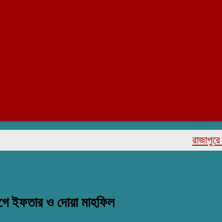
রাজাপুরে মরহুম 
যোগে ইফতার ও দোয়া মাহফিল