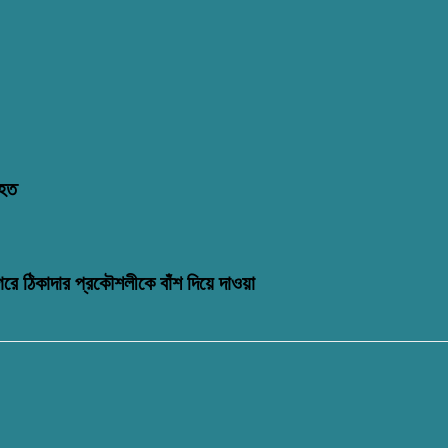
িহত
গরে ঠিকাদার প্রকৌশলীকে বাঁশ দিয়ে দাওয়া