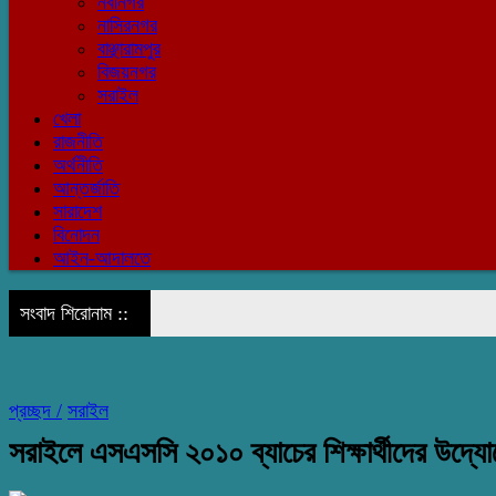
নবীনগর
নাসিরনগর
বাঞ্ছারামপুর
বিজয়নগর
সরাইল
খেলা
রাজনীতি
অর্থনীতি
আন্তর্জাতি
সারাদেশ
বিনোদন
আইন-আদালতে
সংবাদ শিরোনাম ::
প্রচ্ছদ /
সরাইল
সরাইলে এসএসসি ২০১০ ব্যাচের শিক্ষার্থীদের উদ্