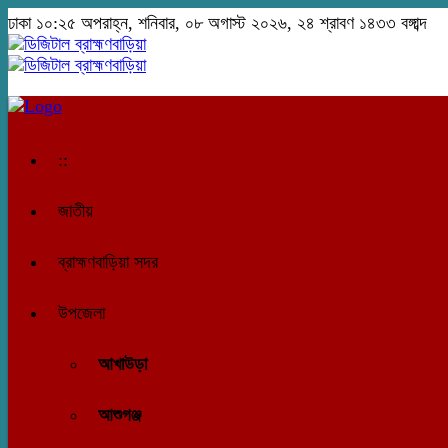
ঢাকা
১০:২৫ অপরাহ্ন, শনিবার, ০৮ অগাস্ট ২০২৬, ২৪ শ্রাবণ ১৪৩৩ বঙ্গাব্দ
::
জাতীয়
ব্রাহ্মণবাড়িয়া সদর
উপজেলা
আখাউড়া
আশুগঞ্জ