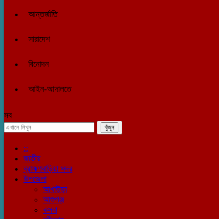
আন্তর্জাতি
সারাদেশ
বিনোদন
আইন-আদালতে
সব
::
জাতীয়
ব্রাহ্মণবাড়িয়া সদর
উপজেলা
আখাউড়া
আশুগঞ্জ
কসবা