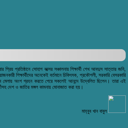
্রিয় প্রতিষ্ঠানে সোহাগ বক্সের সঞ্চালনায় শিক্ষার্থী শেখ আবদুস সাত্তার জনি,
োজনকারী শিক্ষার্থীদের অনেকেই বর্তমানে চিকিৎসক, প্রকৌশলী, সরকারি বেসরকারি
িলন মেলায় অংশ গ্রহন করতে পেরে সকলেই আনন্দে উদ্বেলিত ছিলেন। তারা এই
ষার্থীসহ দেশ ও জাতির মঙ্গল কামনায় মোনাজাত করা হয়।
মাহ্বুব খান বাবুল