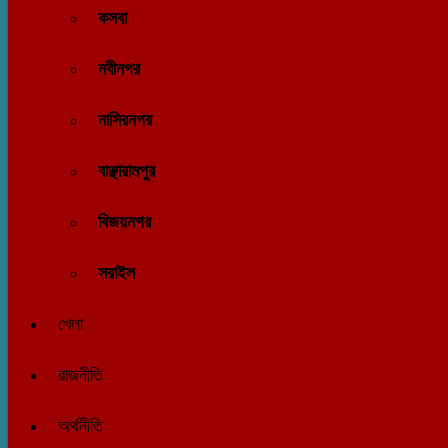
কসবা
নবীনগর
নাসিরনগর
বাঞ্ছারামপুর
বিজয়নগর
সরাইল
খেলা
রাজনীতি
অর্থনীতি