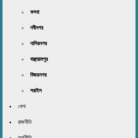
কসবা
নবীনগর
নাসিরনগর
বাঞ্ছারামপুর
বিজয়নগর
সরাইল
খেলা
রাজনীতি
অর্থনীতি