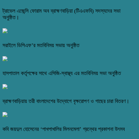
ট্রাভেল এজেন্সি ফোরাম অব ব্রাহ্মণবাড়িয়া (টিএএফবি) সদস্যদের সভা
অনুষ্ঠিত।
সরাইলে ডিপিএফ’র মতবিনিময় সভায় অনুষ্ঠিত
হাসপাতাল কর্তৃপক্ষের সাথে এসিজি-স্বাস্থ্য এর মতবিনিময় সভা অনুষ্ঠিত
ব্রাহ্মণবাড়িয়ায় তরী বাংলাদেশের উদ্যোগে বৃক্ষরোপণ ও গাছের চারা বিতরণ।
কবি জয়দুল হোসেনের ‘পাখপাখালির মিলনমেলা’ গ্রন্থের প্রকাশনা উৎসব