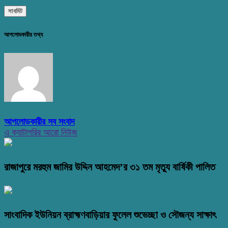
আপলোডকারীর তথ্য
আপলোডকারীর সব সংবাদ
এ ক্যাটাগরির আরো নিউজ
রাজাপুরে মরহুম জামির উদ্দিন আহমেদ’র ৩১ তম মৃত্যু বার্ষিকী পালিত
সাংবাদিক ইউনিয়ন ব্রাহ্মণবাড়িয়ার ফুলেল শুভেচ্ছা ও সৌজন্য সাক্ষাৎ