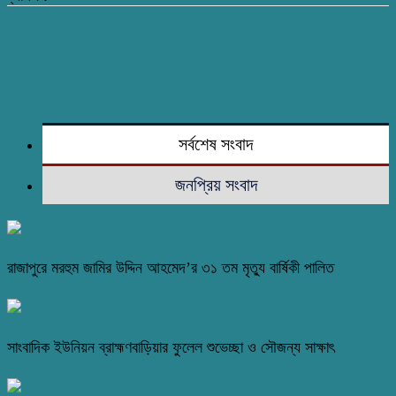
সর্বশেষ সংবাদ
জনপ্রিয় সংবাদ
রাজাপুরে মরহুম জামির উদ্দিন আহমেদ’র ৩১ তম মৃত্যু বার্ষিকী পালিত
সাংবাদিক ইউনিয়ন ব্রাহ্মণবাড়িয়ার ফুলেল শুভেচ্ছা ও সৌজন্য সাক্ষাৎ