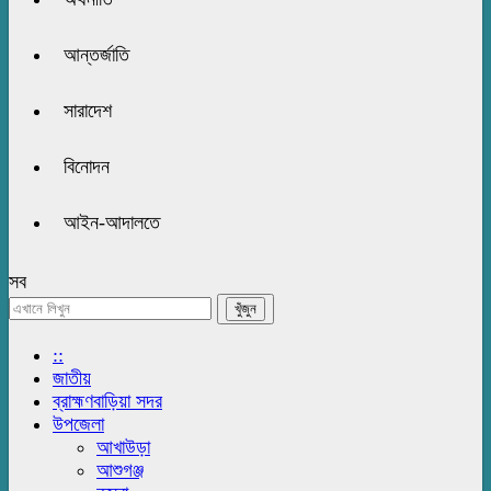
আন্তর্জাতি
সারাদেশ
বিনোদন
আইন-আদালতে
সব
::
জাতীয়
ব্রাহ্মণবাড়িয়া সদর
উপজেলা
আখাউড়া
আশুগঞ্জ