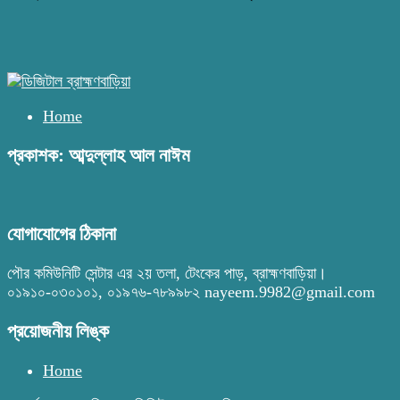
Home
প্রকাশক: আব্দুল্লাহ আল নাঈম
যোগাযোগের ঠিকানা
পৌর কমিউনিটি সেন্টার এর ২য় তলা, টেংকের পাড়, ব্রাহ্মণবাড়িয়া।
০১৯১০-০৩০১০১, ০১৯৭৬-৭৮৯৯৮২ nayeem.9982@gmail.com
প্রয়োজনীয় লিঙ্ক
Home