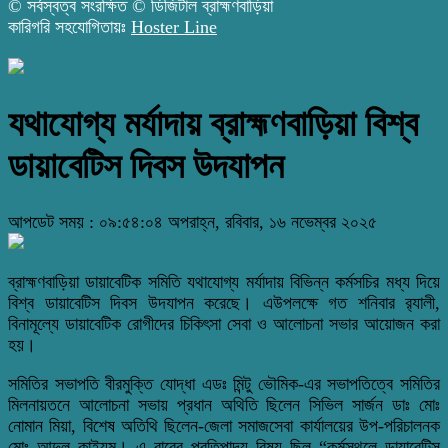
© সর্বস্বত্ব সংরক্ষিত © ডিজিটাল ব্রাহ্মণবাড়িয়া
কারিগরি সহযোগিতায়ঃ
Hoster Line
যথাযোগ্য মর্যাদায় ব্রাহ্মণবাড়িয়া বিশ্ব
ডায়াবেটিস দিবস উদযাপন
আপডেট সময় : ০৯:৫৪:০৪ অপরাহ্ন, রবিবার, ১৬ নভেম্বর ২০২৫
ব্রাহ্মণবাড়িয়া ডায়াবেটিক সমিতি যথাযোগ্য মর্যাদায় বিভিন্ন কর্মসচির মধ্য দিয়ে
বিশ্ব ডায়াবেটিস দিবস উদযাপন করেছে। এউপলক্ষে গত শনিবার র‌্যালী,
বিনামূল্যে ডায়াবেটিক রোগীদের চিকিৎসা সেবা ও আলোচনা সভার আয়োজন করা
হয়।
সমিতির সভাপতি বীরমুক্তি যোদ্ধা এডঃ মিন্টু ভৌমিক-এর সভাপতিত্বে সমিতির
মিলনায়তনে আলোচনা সভায় প্রধান অথিতি ছিলেন সিভিল সার্জন ডাঃ মোঃ
নোমান মিয়া, বিশেষ অতিথি ছিলেন-জেলা সমাজসেবা কার্যালয়ের উপ-পরিচালনক
মোঃ আব্দুল কাইয়ুম। এ বারের প্রতিপাদ্য বিষয় ছিল “কর্মস্থলে ডায়াবেটিস