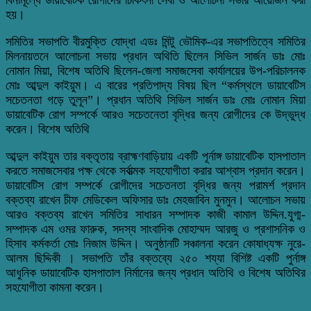
হয়।
সমিতির সভাপতি বীরমুক্তি যোদ্ধা এডঃ মিন্টু ভৌমিক-এর সভাপতিত্বে সমিতির
মিলনায়তনে আলোচনা সভায় প্রধান অথিতি ছিলেন সিভিল সার্জন ডাঃ মোঃ
নোমান মিয়া, বিশেষ অতিথি ছিলেন-জেলা সমাজসেবা কার্যালয়ের উপ-পরিচালনক
মোঃ আব্দুল কাইয়ুম। এ বারের প্রতিপাদ্য বিষয় ছিল “কর্মস্থলে ডায়াবেটিস
সচেতনতা গড়ে তুলূন”। প্রধান অতিথি সিভিল সার্জন ডাঃ মোঃ নোমান মিয়া
ডায়াবেটিক রোগ সম্পর্কে আরও সচেতনেতা বৃদ্ধির জন্য রোগীদের কে উদ্ভুদ্ধ
করেন। বিশেষ অতিথি
আব্দুল কাইয়ুম তার বক্তৃতায় ব্রাহ্মণবাড়িয়ায় একটি পূর্নাঙ্গ ডায়াবেটিক হাসপাতাল
করতে সমাজসেবার পক্ষ থেকে সর্বাত্মক সহযোগীতা করার আশ্বাস প্রদান করেন।
ডায়াবেটিস রোগ সম্পর্কে রোগীদের সচেতনতা বৃদ্ধির জন্য পরামর্শ প্রদান
বক্তব্য রাখেন চীফ মেডিকেল অফিসার ডাঃ মেহজাবিন মুনমুন। আলোচন সভায়
আরও বক্তব্য রাখেন সমিতির সাধারন সম্পাদক কাজী কামাল ‌উদ্দিন.যুগ্ম-
সম্পাদক এম ওমর ফারুক, সদস্য সাংবাদিক মোহাম্মদ আরজু ও প্রশাসনিক ও
হিসাব কর্মকর্তা মোঃ নিজাম উদ্দিন। অনুষ্ঠানটি সঞ্চালনা করেন কোষাধ্যক্ষ নুরে-
আলম ছিদ্দিকী । সভাপতি তাঁর বক্তব্যে ২৫০ শয্যা বিশিষ্ট একটি পুর্নাঙ্গ
আধুনিক ডায়াবেটিক হাসপাতাল নির্মানের জন্য প্রধান অতিথি ও বিশেষ অতিথির
সহযোগীতা কামনা করেন।