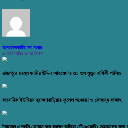
আপলোডকারীর সব সংবাদ
এ ক্যাটাগরির আরো নিউজ
রাজাপুরে মরহুম জামির উদ্দিন আহমেদ’র ৩১ তম মৃত্যু বার্ষিকী পালিত
সাংবাদিক ইউনিয়ন ব্রাহ্মণবাড়িয়ার ফুলেল শুভেচ্ছা ও সৌজন্য সাক্ষাৎ
ট্রাভেল এজেন্সি ফোরাম অব ব্রাহ্মণবাড়িয়া (টিএএফবি) সদস্যদের সভা অ