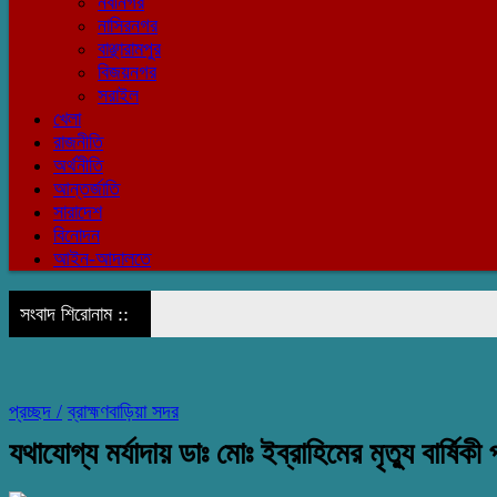
নবীনগর
নাসিরনগর
বাঞ্ছারামপুর
বিজয়নগর
সরাইল
খেলা
রাজনীতি
অর্থনীতি
আন্তর্জাতি
সারাদেশ
বিনোদন
আইন-আদালতে
সংবাদ শিরোনাম ::
প্রচ্ছদ /
ব্রাহ্মণবাড়িয়া সদর
যথাযোগ্য মর্যাদায় ডাঃ মোঃ ‌ইব্রাহিমের মৃত্যু বার্ষিকী