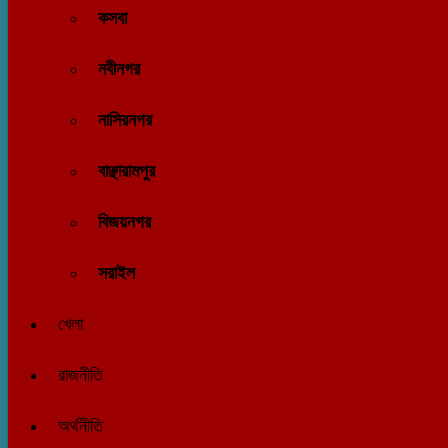
কসবা
নবীনগর
নাসিরনগর
বাঞ্ছারামপুর
বিজয়নগর
সরাইল
খেলা
রাজনীতি
অর্থনীতি