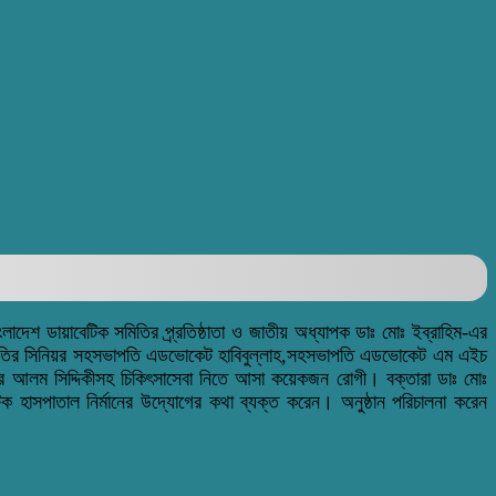
াংলাদেশ ডায়াবেটিক সমিতির প্র্রতিষ্ঠাতা ও জাতীয় অধ্যাপক ডাঃ মোঃ ইব্রাহিম-এর
ন সমিতির সিনিয়র সহসভাপতি এডভোকেট হাবিবুল্লাহ,সহসভাপতি এডভোকেট এম এ‌ইচ
ক,নুরে আলম সিদ্দিকীসহ চিকিৎসাসেবা নিতে আসা কয়েকজন রোগী।
বক্তারা ডাঃ মোঃ
েটিক হাসপাতাল নির্মানের উদ্যোগের কথা ব্যক্ত করেন। অনুষ্ঠান পরিচালনা করেন