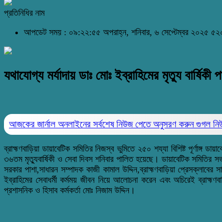
প্রতিনিধির নাম
আপডেট সময় : ০৯:২২:৫৫ অপরাহ্ন, শনিবার, ৬ সেপ্টেম্বর ২০২৫
৫২০
যথাযোগ্য মর্যাদায় ডাঃ মোঃ ‌ইব্রাহিমের মৃত্যু বার্ষিকী 
আজকের জার্নাল অনলাইনের সর্বশেষ নিউজ পেতে অনুসরণ করুন
গুগল ন
ব্রাহ্মণবাড়িয়া ডায়াবেটিক সমিতির নিজস্ব
ভুমিতে
২৫০ শয্যা বিশিষ্ট পূর্ণাঙ্গ ডায়
৩৬তম মৃত্যুবার্ষিকী ও সেবা দিবস শনিবার পালিত হয়েছে। ডায়াবেটিক সমিতির
সরকার পাশা,সাধারন সম্পাদক কাজী কামাল ‌উদ্দিন,ব্রাহ্মণবাড়িয়া প্রেসক্লা
ইব্রাহিমের সেবাধর্মী কর্মময় জীবন নিয়ে আলোচনা করেন এবং অচিরেই ব্রাহ্মণবা
প্রশাসনিক ও হিসাব কর্মকর্তা মোঃ নিজাম উদ্দিন।