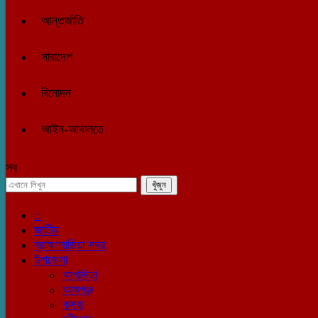
আন্তর্জাতি
সারাদেশ
বিনোদন
আইন-আদালতে
সব
::
জাতীয়
ব্রাহ্মণবাড়িয়া সদর
উপজেলা
আখাউড়া
আশুগঞ্জ
কসবা