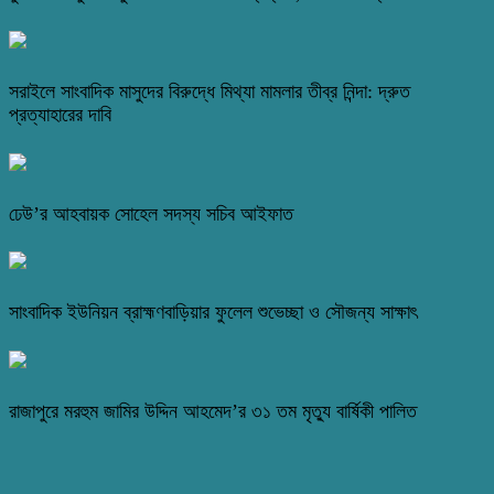
সরাইলে সাংবাদিক মাসুদের বিরুদ্ধে মিথ্যা মামলার তীব্র নিন্দা: দ্রুত
প্রত্যাহারের দাবি
ঢেউ’র আহবায়ক সোহেল সদস্য সচিব আইফাত
সাংবাদিক ইউনিয়ন ব্রাহ্মণবাড়িয়ার ফুলেল শুভেচ্ছা ও সৌজন্য সাক্ষাৎ
রাজাপুরে মরহুম জামির উদ্দিন আহমেদ’র ৩১ তম মৃত্যু বার্ষিকী পালিত