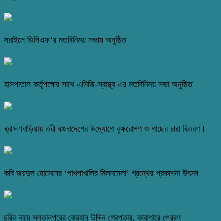
সরাইলে ডিপিএফ’র মতবিনিময় সভায় অনুষ্ঠিত
হাসপাতাল কর্তৃপক্ষের সাথে এসিজি-স্বাস্থ্য এর মতবিনিময় সভা অনুষ্ঠিত
ব্রাহ্মণবাড়িয়ায় তরী বাংলাদেশের উদ্যোগে বৃক্ষরোপণ ও গাছের চারা বিতরণ।
কবি জয়দুল হোসেনের ‘পাখপাখালির মিলনমেলা’ গ্রন্থের প্রকাশনা উৎসব
চুরির দায়ে সুলতানপুরের বোরহান উদ্দিন গ্রেপ্তার, কারাগারে প্রেরণ