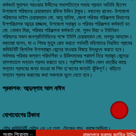
কর্মকর্তা মুহাম্মদ সরওয়ার উদ্দীনের সভাপতিত্বে সভায় প্রধান অতিথি ছিলেন
উপজেলা পরিষদের চেয়ারম্যান রফিক উদ্দিন ঠাকুর। বক্তব্য রাখেন- উপজেলা
পরিষদের ভাইস চেয়ারম্যান মো. আবু হানিফ, জেলা পরিবার পরিকল্পনা বিভাগের
উপপরিচালক আব্দুর রাজ্জাক, উপজেলা স্বাস্থ্য ও পরিবার পরিকল্পনা কর্মকর্তা ডা:
মো. নোমান মিয়া, পরিবার পরিকল্পনা কর্মকর্তা মো. সুমন মিয়া ও ইউনিয়ন
পরিষদের সকল জনপ্রতিনিধিদের পক্ষে ইউপি চেয়ারম্যান মো. মনসুর আহমেদ।
বক্তারা বলেন, মা ও শিশুর মৃত্যু রোধ করতে গর্ভবতী মহিলাদের নিয়মিত গ্রামের
কমিউনিটি ক্লিনিক উপস্বাস্থ্য কেন্দ্রে যাওয়ার বিষয়ে উদ্ভুদ্ধ করতে হবে।
সর্বসময় পরিবার কল্যাণ পরিদর্শিকা ও চিকিৎসকের পরামর্শ নিয়ে স্বাস্থ্য কেন্দ্রে/
হাসপাতালে সন্তান প্রসব করাতে হবে। প্রশিক্ষণ বিহীন কোন ধাত্রীর কাছে
সন্তান প্রসবের জন্য যাওয়া মা শিশু দু’জনের জন্যই ঝুঁকিপূর্ণ। বাড়িতে
সন্তান প্রসব করানোর কথা সকলকে ভুলে যেতে হবে।
প্রকাশক: আব্দুল্লাহ আল নাঈম
যোগাযোগের ঠিকানা
পৌর কমিউনিটি সেন্টার এর ২য় তলা, টেংকের পাড়, ব্রাহ্মণবাড়িয়া।
সংবাদ শিরোনাম ::
রাজাপুরে মরহুম জামির উদ্দিন আ
০১৯১০-০৩০১০১, ০১৯৭৬-৭৮৯৯৮২ nayeem.9982@gmail.com