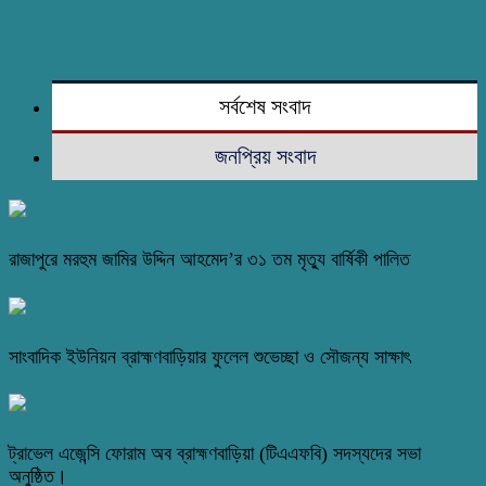
সর্বশেষ সংবাদ
জনপ্রিয় সংবাদ
রাজাপুরে মরহুম জামির উদ্দিন আহমেদ’র ৩১ তম মৃত্যু বার্ষিকী পালিত
সাংবাদিক ইউনিয়ন ব্রাহ্মণবাড়িয়ার ফুলেল শুভেচ্ছা ও সৌজন্য সাক্ষাৎ
ট্রাভেল এজেন্সি ফোরাম অব ব্রাহ্মণবাড়িয়া (টিএএফবি) সদস্যদের সভা
অনুষ্ঠিত।