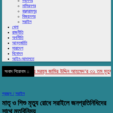
নবীনগর
নাসিরনগর
বাঞ্ছারামপুর
বিজয়নগর
সরাইল
খেলা
রাজনীতি
অর্থনীতি
আন্তর্জাতি
সারাদেশ
বিনোদন
আইন-আদালতে
রাজাপুরে মরহুম জামির উদ্দিন আহমেদ’র ৩১ তম মৃত্যু বার্
সংবাদ শিরোনাম ::
প্রচ্ছদ /
সরাইল
মাতৃ ও শিশু মৃত্যু রোধে সরাইলে জনপ্রতিনিধিদের
সাথে মতবিনিময়