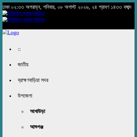
ঢাকা
০২:৩৩ অপরাহ্ন, শনিবার, ০৮ অগাস্ট ২০২৬, ২৪ শ্রাবণ ১৪৩৩ বঙ্গাব্দ
::
জাতীয়
ব্রাহ্মণবাড়িয়া সদর
উপজেলা
আখাউড়া
আশুগঞ্জ