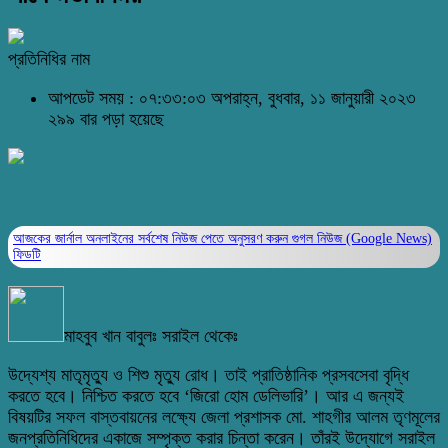
প্রতিনিধির নাম
আপডেট সময় : ০৭:৩৩:০৩ অপরাহ্ন, বুধবার, ১১ জানুয়ারী ২০২৩
২৯৯ বার পড়া হয়েছে
আজকের জার্নাল অনলাইনের সর্বশেষ নিউজ পেতে অনুসরণ করুন
গুগল নিউজ (Google News)
ফিডটি
মাহবুব খান বাবুলঃ সরাইল থেকেঃ
উদ্যেশ্য মাতৃমৃত্যু ও শিশু মৃত্যু রোধ। তাই প্রাতিষ্ঠানিক প্রসবসেবা বৃদ্ধি
করতে হবে। নিশ্চিত করতে হবে ‘জিরো হোম ডেলিভারি’। আর এ জন্যই
বিষয়টির সফল বাস্তবায়নের লক্ষ্যে জেলা প্রশাসক মো. শাহগীর আলম তৃণমূলের
জনপ্রতিনিধিদের একাজে সম্পৃক্ত করার চিন্তা করেন। তাঁরই উদ্যোগে সরাইল