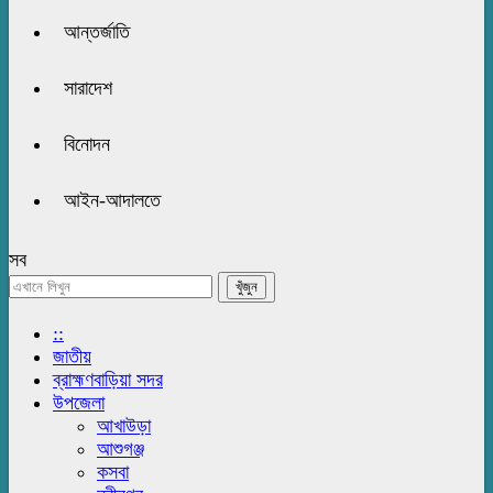
আন্তর্জাতি
সারাদেশ
বিনোদন
আইন-আদালতে
সব
::
জাতীয়
ব্রাহ্মণবাড়িয়া সদর
উপজেলা
আখাউড়া
আশুগঞ্জ
কসবা