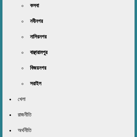
কসবা
নবীনগর
নাসিরনগর
বাঞ্ছারামপুর
বিজয়নগর
সরাইল
খেলা
রাজনীতি
অর্থনীতি