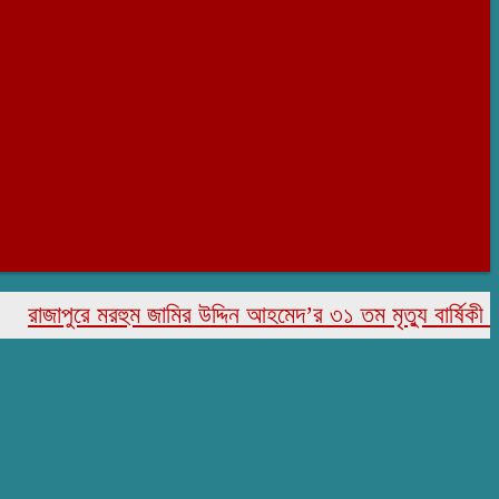
াজাপুরে মরহুম জামির উদ্দিন আহমেদ’র ৩১ তম মৃত্যু বার্ষিকী পালিত