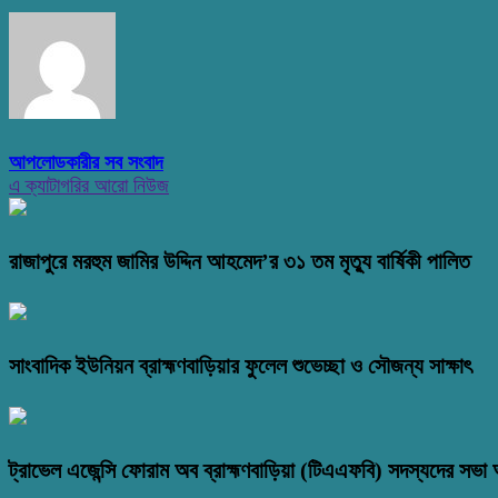
আপলোডকারীর সব সংবাদ
এ ক্যাটাগরির আরো নিউজ
রাজাপুরে মরহুম জামির উদ্দিন আহমেদ’র ৩১ তম মৃত্যু বার্ষিকী পালিত
সাংবাদিক ইউনিয়ন ব্রাহ্মণবাড়িয়ার ফুলেল শুভেচ্ছা ও সৌজন্য সাক্ষাৎ
ট্রাভেল এজেন্সি ফোরাম অব ব্রাহ্মণবাড়িয়া (টিএএফবি) সদস্যদের সভা অ