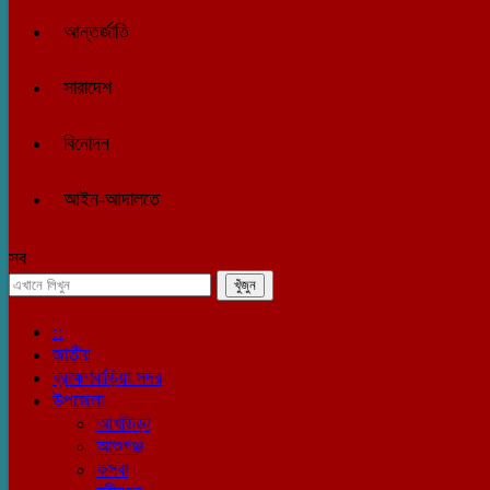
আন্তর্জাতি
সারাদেশ
বিনোদন
আইন-আদালতে
সব
::
জাতীয়
ব্রাহ্মণবাড়িয়া সদর
উপজেলা
আখাউড়া
আশুগঞ্জ
কসবা