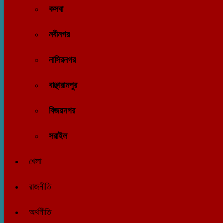
কসবা
নবীনগর
নাসিরনগর
বাঞ্ছারামপুর
বিজয়নগর
সরাইল
খেলা
রাজনীতি
অর্থনীতি