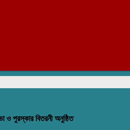
র
া ও পুরস্কার বিতরনী অনুষ্ঠিত