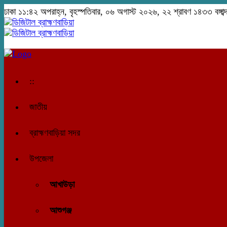
ঢাকা
১১:৪২ অপরাহ্ন, বৃহস্পতিবার, ০৬ অগাস্ট ২০২৬, ২২ শ্রাবণ ১৪৩৩ বঙ্গাব্
::
জাতীয়
ব্রাহ্মণবাড়িয়া সদর
উপজেলা
আখাউড়া
আশুগঞ্জ