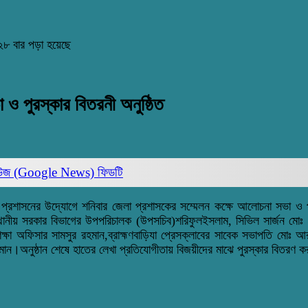
২৮ বার পড়া হয়েছে
 ও পুরস্কার বিতরনী অনুষ্ঠিত
িউজ (Google News)
ফিডটি
লা প্রশাসনের উদ্যোগে শনিবার জেলা প্রশাসকের সম্মেলন কক্ষে আলোচনা সভা ও 
ীয় সরকার বিভাগের উপপরিচালক (উপসচিব)শরিফুল‌ইসলাম, সিভিল সার্জন মোঃ নোমা
ষা অফিসার সামসুর রহমান,ব্রাহ্মণবাড়িযা প্রেসক্লাবের সাবেক সভাপতি মোঃ আরজ
রহমান।অনুষ্ঠান শেষে হাতের লেখা প্রতিযোগীতায় বিজয়ীদের মাঝে পুরস্কার বিতরণ 