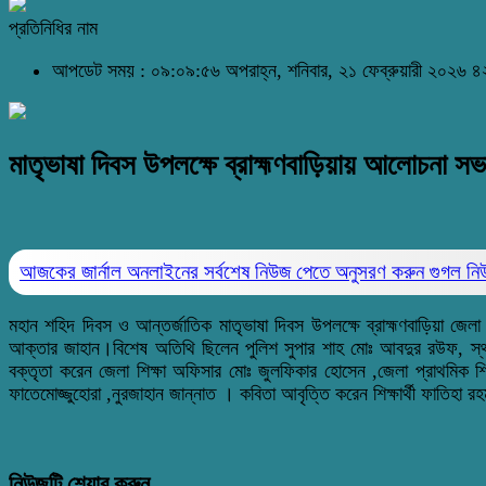
প্রতিনিধির নাম
আপডেট সময় : ০৯:০৯:৫৬ অপরাহ্ন, শনিবার, ২১ ফেব্রুয়ারী ২০২৬
৪
মাতৃভাষা দিবস উপলক্ষে ব্রাহ্মণবাড়িয়ায় আলোচনা সভা
আজকের জার্নাল অনলাইনের সর্বশেষ নিউজ পেতে অনুসরণ করুন
গুগল ন
মহান শহিদ দিবস ও আন্তর্জাতিক মাতৃভাষা দিবস উপলক্ষে ব্রাহ্মণবাড়িয়া জে
আক্তার জাহান।বিশেষ অতিথি ছিলেন পুলিশ সুপার শাহ মোঃ আবদুর রউফ, স্থান
বক্তৃতা করেন জেলা শিক্ষা অফিসার মোঃ জুলফিকার হোসেন ,জেলা প্রাথমিক শিক্
ফাতেমোজ্জুহোরা ,নুরজাহান জান্নাত । কবিতা আবৃত্তি করেন শিক্ষার্থী ফাতিহা 
নিউজটি শেয়ার করুন