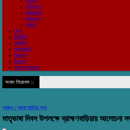
নবীনগর
নাসিরনগর
বাঞ্ছারামপুর
বিজয়নগর
সরাইল
খেলা
রাজনীতি
অর্থনীতি
আন্তর্জাতি
সারাদেশ
বিনোদন
আইন-আদালতে
সংবাদ শিরোনাম ::
প্রচ্ছদ /
ব্রাহ্মণবাড়িয়া সদর
মাতৃভাষা দিবস উপলক্ষে ব্রাহ্মণবাড়িয়ায় আলোচনা সভ