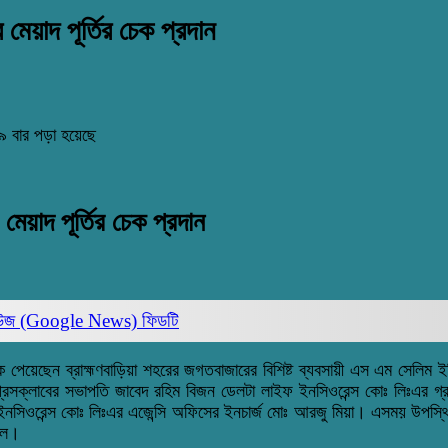
মেয়াদ পূর্তির চেক প্রদান
৯ বার পড়া হয়েছে
েয়াদ পূর্তির চেক প্রদান
িউজ (Google News)
ফিডটি
 পেয়েছেন ব্রাহ্মণবাড়িয়া শহরের জগতবাজারের বিশিষ্ট ব্যবসায়ী এস এম সেলিম ই
 প্রেসক্লাবের সভাপতি জাবেদ রহিম বিজন ডেলটা লাইফ ইনসিওরেন্স কোঃ লিঃএর গ
ইনসিওরেন্স কোঃ লিঃএর এজেন্সি অফিসের
ইনচার্জ
মোঃ
আরজু
মিয়া। এসময় ‌উপস্থিত
মেল।