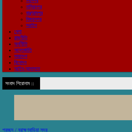
নবীনগর
নাসিরনগর
বাঞ্ছারামপুর
বিজয়নগর
সরাইল
খেলা
রাজনীতি
অর্থনীতি
আন্তর্জাতি
সারাদেশ
বিনোদন
আইন-আদালতে
সংবাদ শিরোনাম ::
প্রচ্ছদ /
ব্রাহ্মণবাড়িয়া সদর