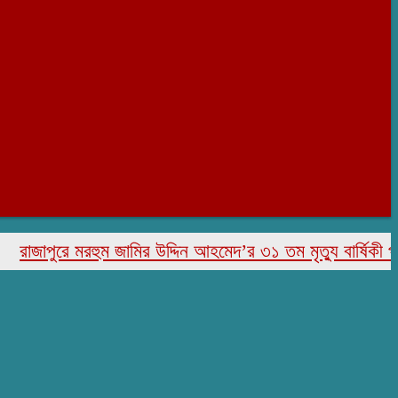
জাপুরে মরহুম জামির উদ্দিন আহমেদ’র ৩১ তম মৃত্যু বার্ষিকী পালিত