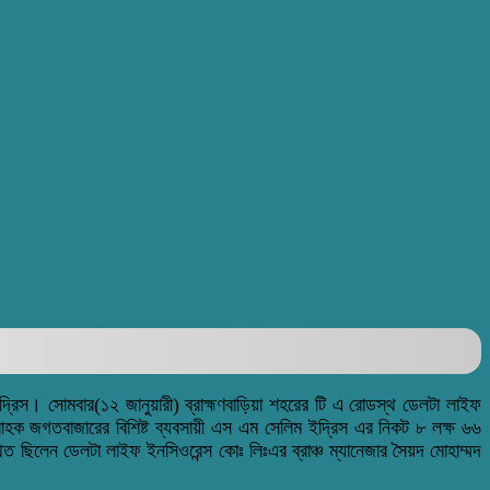
দ্রিস।
সোমবার(১২ জানুয়ারী) ব্রাহ্মণবাড়িয়া শহরের টি এ রোডস্থ ডেলটা লাইফ
্রাহক জগতবাজারের বিশিষ্ট ব্যবসায়ী এস এম সেলিম ইদ্রিস এর নিকট ৮ লক্ষ ৬৬
 ছিলেন ডেলটা লাইফ ইনসিওরেন্স কোঃ লিঃএর ব্রাঞ্চ ম্যানেজার সৈয়দ মোহাম্মদ