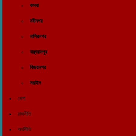
কসবা
নবীনগর
নাসিরনগর
বাঞ্ছারামপুর
বিজয়নগর
সরাইল
খেলা
রাজনীতি
অর্থনীতি