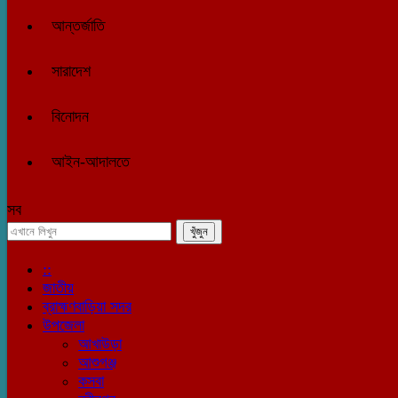
আন্তর্জাতি
সারাদেশ
বিনোদন
আইন-আদালতে
সব
::
জাতীয়
ব্রাহ্মণবাড়িয়া সদর
উপজেলা
আখাউড়া
আশুগঞ্জ
কসবা