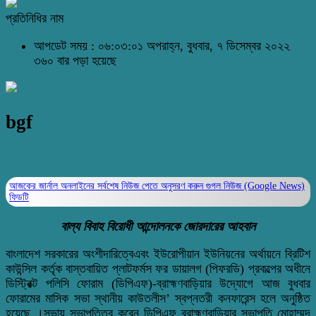
প্রতিনিধির নাম
আপডেট সময় : ০৬:০৩:০১ অপরাহ্ন, বুধবার, ৭ ডিসেম্বর ২০২২
৩৬০ বার পড়া হয়েছে
bgf
আজকের জার্নাল অনলাইনের সর্বশেষ নিউজ পেতে অনুসরণ করুন
গুগল নিউজ (Google News)
ফিডটি
বাল্য বিবাহ বিরোধী আন্দোলনকে জোরদারের আহবান
বাংলাদেশ সরকারের অংশীদারিত্বেএবং ইউরোপীয়ান ইউনিয়নের অর্থায়নে ব্রিটিশ
কাউন্সিল কর্তৃক বাস্তবায়িত প্লাটফর্মস ফর ডায়ালগ (পিফরডি) প্রকল্পের অধীনে
ডিস্ট্রিক্ট পলিসি ফোরাম (ডিপিএফ)-ব্রাহ্মণবাড়িয়ার উদ্যোগে আজ বুধবার
ফোরামের মাসিক সভা স্থানীয় কাউতলীস’ স্বপ্নতরী কনফারেন্স হলে অনুষ্ঠিত
হয়েছে ।সভায় সভাপতিত্ব করেন ডিপিএফ ব্রাহ্মণবাড়িয়ার সভাপতি মোহাম্মদ