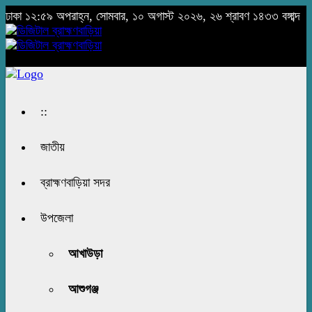
ঢাকা
১২:৫৯ অপরাহ্ন, সোমবার, ১০ অগাস্ট ২০২৬, ২৬ শ্রাবণ ১৪৩৩ বঙ্গাব্দ
::
জাতীয়
ব্রাহ্মণবাড়িয়া সদর
উপজেলা
আখাউড়া
আশুগঞ্জ