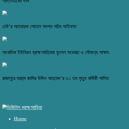
প্রত্যাহারের দাবি
ঢেউ’র আহবায়ক সোহেল সদস্য সচিব আইফাত
সাংবাদিক ইউনিয়ন ব্রাহ্মণবাড়িয়ার ফুলেল শুভেচ্ছা ও সৌজন্য সাক্ষাৎ
রাজাপুরে মরহুম জামির উদ্দিন আহমেদ’র ৩১ তম মৃত্যু বার্ষিকী পালিত
Home