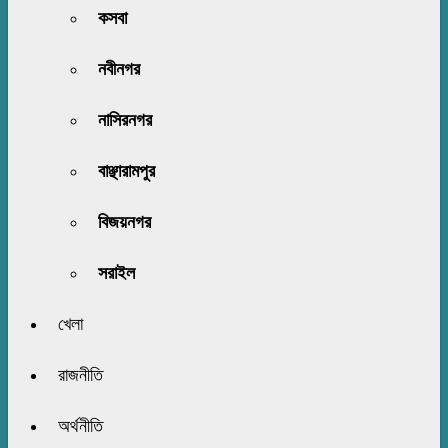
কসবা
নবীনগর
নাসিরনগর
বাঞ্ছারামপুর
বিজয়নগর
সরাইল
খেলা
রাজনীতি
অর্থনীতি