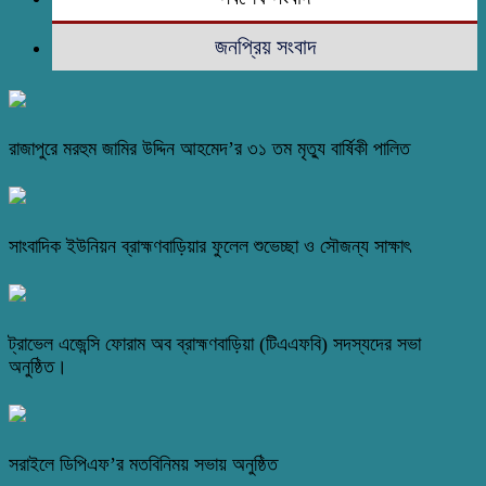
জনপ্রিয় সংবাদ
রাজাপুরে মরহুম জামির উদ্দিন আহমেদ’র ৩১ তম মৃত্যু বার্ষিকী পালিত
সাংবাদিক ইউনিয়ন ব্রাহ্মণবাড়িয়ার ফুলেল শুভেচ্ছা ও সৌজন্য সাক্ষাৎ
ট্রাভেল এজেন্সি ফোরাম অব ব্রাহ্মণবাড়িয়া (টিএএফবি) সদস্যদের সভা
অনুষ্ঠিত।
সরাইলে ডিপিএফ’র মতবিনিময় সভায় অনুষ্ঠিত