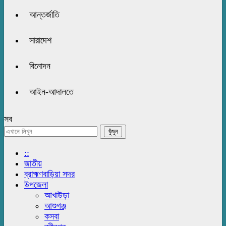
আন্তর্জাতি
সারাদেশ
বিনোদন
আইন-আদালতে
সব
::
জাতীয়
ব্রাহ্মণবাড়িয়া সদর
উপজেলা
আখাউড়া
আশুগঞ্জ
কসবা