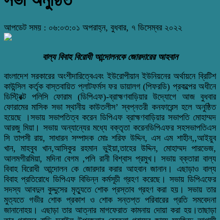
সভা অনুষ্ঠিত
আপডেট সময় : ০৬:০৩:০১ অপরাহ্ন, বুধবার, ৭ ডিসেম্বর ২০২২
বাল্য বিবাহ বিরোধী আন্দোলনকে জোরদারের আহবান
বাংলাদেশ সরকারের অংশীদারিত্বেএবং ইউরোপীয়ান ইউনিয়নের অর্থায়নে ব্রিটিশ
কাউন্সিল কর্তৃক বাস্তবায়িত প্লাটফর্মস ফর ডায়ালগ (পিফরডি) প্রকল্পের অধীনে
ডিস্ট্রিক্ট পলিসি ফোরাম (ডিপিএফ)-ব্রাহ্মণবাড়িয়ার উদ্যোগে আজ বুধবার
ফোরামের মাসিক সভা স্থানীয় কাউতলীস’ স্বপ্নতরী কনফারেন্স হলে অনুষ্ঠিত
হয়েছে ।সভায় সভাপতিত্ব করেন ডিপিএফ ব্রাহ্মণবাড়িয়ার সভাপতি মোহাম্মদ
আরজু মিয়া। সভায় অন্যান্যের মধ্যে বক্তৃতা করেনডিপিএফর সহসভাপতিএস
সি তাপসী রায়, সাধারন সম্পাদক মোঃ শরিফ ‌উদ্দিন, এস এম শাহীন,,আইয়ুব
খান, মাহবুব খান,আসিকুর রহমান ভুইয়া,তাহের উদ্দিন, মোহাম্মদ পারভেজ,
আলমগীরমিয়া, মদিনা বেগম ,পলি রানী বিশ্বাস প্রমুখ। সভায় ব্‌ক্তারা বাল্য
বিবাহ বিরোধী আন্দোলন কে জোরদার করার আহবান জানান। এছাড়াও বাল্য
বিবাহ প্রতিরোধে ডিপিএফ বিভিন্ন কর্মসূচী গ্রহণ করেছে। সভায় ডিপিএফের
সদস্য আবদুল কুদ্দুসের মৃত্যুতে শোক প্রস্তাব গ্রহণ করা হয়। সভায় তার
মুত্যতে গভীর শোক প্রকাশ ও শোক সন্তপ্ত পরিবারের প্রতি সমবেদনা
জানানোহয়। এছাড়া তার আত্নার মাগফেরাত কামনায় দোয়া করা হয়।তাছাড়া