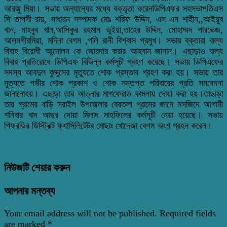
আরজু মিয়া। সভায় অন্যান্যের মধ্যে বক্তৃতা করেনডিপিএফর সহসভাপতিএস
সি তাপসী রায়, সাধারন সম্পাদক মোঃ শরিফ ‌উদ্দিন, এস এম শাহীন,,আইয়ুব
খান, মাহবুব খান,আসিকুর রহমান ভুইয়া,তাহের উদ্দিন, মোহাম্মদ পারভেজ,
আলমগীরমিয়া, মদিনা বেগম ,পলি রানী বিশ্বাস প্রমুখ। সভায় ব্‌ক্তারা বাল্য
বিবাহ বিরোধী আন্দোলন কে জোরদার করার আহবান জানান। এছাড়াও বাল্য
বিবাহ প্রতিরোধে ডিপিএফ বিভিন্ন কর্মসূচী গ্রহণ করেছে। সভায় ডিপিএফের
সদস্য আবদুল কুদ্দুসের মৃত্যুতে শোক প্রস্তাব গ্রহণ করা হয়। সভায় তার
মুত্যতে গভীর শোক প্রকাশ ও শোক সন্তপ্ত পরিবারের প্রতি সমবেদনা
জানানোহয়। এছাড়া তার আত্নার মাগফেরাত কামনায় দোয়া করা হয়।তাছাড়া
তার গ্রামের বাড়ি সরাইল উপজেলার বেরতলা গ্রামের জামে মসজিদে আগামী
শনিবার বাদ আছর দোয়া মিলাদ মাহফিলের কর্মসূচী নেয়া হয়েছে। সভায়
পিফরডির ডিস্ট্রিক্ট ফ্যাসিলিটেটর মোছাঃ খোদেজা বেগম অংশ গ্রহন করেন।
নিউজটি শেয়ার করুন
আপনার মন্তব্য
Your email address will not be published.
Required fields
are marked
*