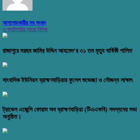
আপলোডকারীর সব সংবাদ
এ ক্যাটাগরির আরো নিউজ
রাজাপুরে মরহুম জামির উদ্দিন আহমেদ’র ৩১ তম মৃত্যু বার্ষিকী পালিত
সাংবাদিক ইউনিয়ন ব্রাহ্মণবাড়িয়ার ফুলেল শুভেচ্ছা ও সৌজন্য সাক্ষাৎ
ট্রাভেল এজেন্সি ফোরাম অব ব্রাহ্মণবাড়িয়া (টিএএফবি) সদস্যদের সভা
অনুষ্ঠিত।