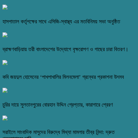
হাসপাতাল কর্তৃপক্ষের সাথে এসিজি-স্বাস্থ্য এর মতবিনিময় সভা অনুষ্ঠিত
ব্রাহ্মণবাড়িয়ায় তরী বাংলাদেশের উদ্যোগে বৃক্ষরোপণ ও গাছের চারা বিতরণ।
কবি জয়দুল হোসেনের ‘পাখপাখালির মিলনমেলা’ গ্রন্থের প্রকাশনা উৎসব
চুরির দায়ে সুলতানপুরের বোরহান উদ্দিন গ্রেপ্তার, কারাগারে প্রেরণ
সরাইলে সাংবাদিক মাসুদের বিরুদ্ধে মিথ্যা মামলার তীব্র নিন্দা: দ্রুত