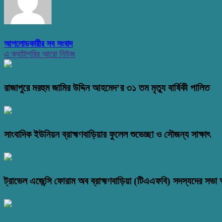
আপলোডকারীর সব সংবাদ
এ ক্যাটাগরির আরো নিউজ
রাজাপুরে মরহুম জামির উদ্দিন আহমেদ’র ৩১ তম মৃত্যু বার্ষিকী পালিত
সাংবাদিক ইউনিয়ন ব্রাহ্মণবাড়িয়ার ফুলেল শুভেচ্ছা ও সৌজন্য সাক্ষাৎ
ট্রাভেল এজেন্সি ফোরাম অব ব্রাহ্মণবাড়িয়া (টিএএফবি) সদস্যদের সভা অ