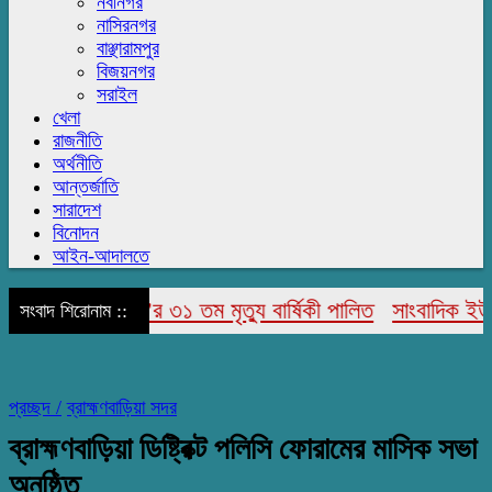
নবীনগর
নাসিরনগর
বাঞ্ছারামপুর
বিজয়নগর
সরাইল
খেলা
রাজনীতি
অর্থনীতি
আন্তর্জাতি
সারাদেশ
বিনোদন
আইন-আদালতে
র উদ্দিন আহমেদ’র ৩১ তম মৃত্যু বার্ষিকী পালিত
সাংবাদিক ইউনিয়ন
সংবাদ শিরোনাম ::
প্রচ্ছদ /
ব্রাহ্মণবাড়িয়া সদর
ব্রাহ্মণবাড়িয়া ডিষ্ট্রিক্ট পলিসি ফোরামের মাসিক সভা
অনুষ্ঠিত