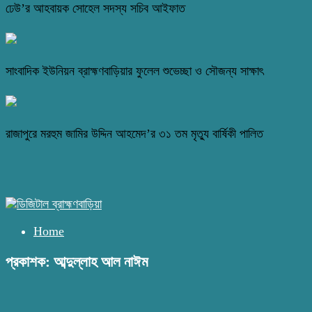
ঢেউ’র আহবায়ক সোহেল সদস্য সচিব আইফাত
সাংবাদিক ইউনিয়ন ব্রাহ্মণবাড়িয়ার ফুলেল শুভেচ্ছা ও সৌজন্য সাক্ষাৎ
রাজাপুরে মরহুম জামির উদ্দিন আহমেদ’র ৩১ তম মৃত্যু বার্ষিকী পালিত
Home
প্রকাশক: আব্দুল্লাহ আল নাঈম