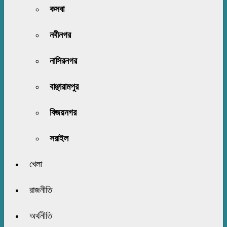
কসবা
নবীনগর
নাসিরনগর
বাঞ্ছারামপুর
বিজয়নগর
সরাইল
খেলা
রাজনীতি
অর্থনীতি