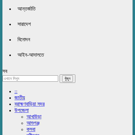
আন্তর্জাতি
সারাদেশ
বিনোদন
আইন-আদালতে
সব
::
জাতীয়
ব্রাহ্মণবাড়িয়া সদর
উপজেলা
আখাউড়া
আশুগঞ্জ
কসবা