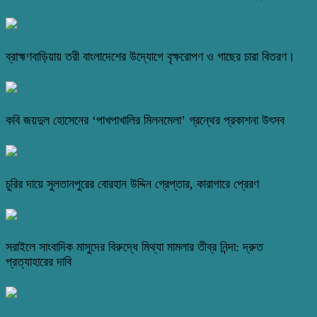
ব্রাহ্মণবাড়িয়ায় তরী বাংলাদেশের উদ্যোগে বৃক্ষরোপণ ও গাছের চারা বিতরণ।
কবি জয়দুল হোসেনের ‘পাখপাখালির মিলনমেলা’ গ্রন্থের প্রকাশনা উৎসব
চুরির দায়ে সুলতানপুরের বোরহান উদ্দিন গ্রেপ্তার, কারাগারে প্রেরণ
সরাইলে সাংবাদিক মাসুদের বিরুদ্ধে মিথ্যা মামলার তীব্র নিন্দা: দ্রুত
প্রত্যাহারের দাবি