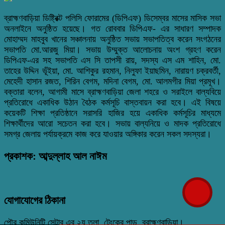
ব্রাহ্মণবাড়িয়া ডিষ্ট্রিক্ট পলিসি ফোরামের (ডিপিএফ) ডিসেম্বর মাসের মাসিক সভা
অনলাইনে অনুষ্ঠিত হয়েছে। গত রোববার ডিপিএফ- এর সাধারণ সম্পাদক
মোহাম্মদ মাহবুব খানের সঞ্চালনায় অনুষ্ঠিত সভায় সভাপতিত্ব করেন সংগঠনের
সভাপতি মো.আরজু মিয়া। সভায় উম্মুক্ত আলোচনায় অংশ গ্রহণ করেন
ডিপিএফ-এর সহ সভাপতি এস সি তাপসী রায়, সদস্য এস এম শাহিন, মো.
তাহের উদ্দিন ভূঁইয়া, মো. আশিকুর রহমান, নিলুফা ইয়াছমিন, নারায়ণ চক্রবর্তী,
মেহেদী হাসান রজত, শিরিন বেগম, মদিনা বেগম, মো. আলমগীর মিয়া প্রমূখ।
বক্তারা বলেন, আগামী মাসে ব্রাহ্মণবাড়িয়া জেলা শহরে ও সরাইলে বাল্যবিয়ে
প্রতিরোধে একাধিক উঠান বৈঠক কর্মসূচি বাস্তবায়ন করা হবে। এই বিষয়ে
কয়েকটি শিক্ষা প্রতিষ্ঠানে সরাসরি হাজির হয়ে একাধিক কর্মসূচির মাধ্যমে
শিক্ষার্থীদের আরো সচেতন করা হবে। সভায় বাল্যনিয়ে ও মাদক প্রতিরোধে
সমগ্র জেলায় পর্যায়ক্রমে কাজ করে যাওয়ার অঙ্গিকার করেন সকল সদস্যরা।
প্রকাশক: আব্দুল্লাহ আল নাঈম
যোগাযোগের ঠিকানা
পৌর কমিউনিটি সেন্টার এর ২য় তলা, টেংকের পাড়, ব্রাহ্মণবাড়িয়া।