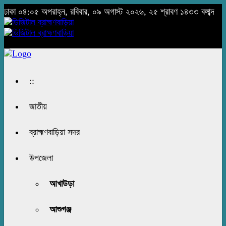
ঢাকা
০৪:০৫ অপরাহ্ন, রবিবার, ০৯ অগাস্ট ২০২৬, ২৫ শ্রাবণ ১৪৩৩ বঙ্গাব্দ
::
জাতীয়
ব্রাহ্মণবাড়িয়া সদর
উপজেলা
আখাউড়া
আশুগঞ্জ