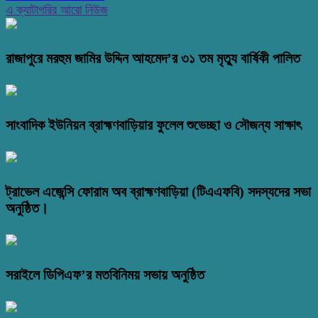
এ ক্যাটাগরির আরো নিউজ
রাজাপুরে মরহুম জামির উদ্দিন আহমেদ’র ৩১ তম মৃত্যু বার্ষিকী পালিত
সাংবাদিক ইউনিয়ন ব্রাহ্মণবাড়িয়ার ফুলেল শুভেচ্ছা ও সৌজন্য সাক্ষাৎ
ট্রাভেল এজেন্সি ফোরাম অব ব্রাহ্মণবাড়িয়া (টিএএফবি) সদস্যদের সভা
অনুষ্ঠিত।
সরাইলে ডিপিএফ’র মতবিনিময় সভায় অনুষ্ঠিত