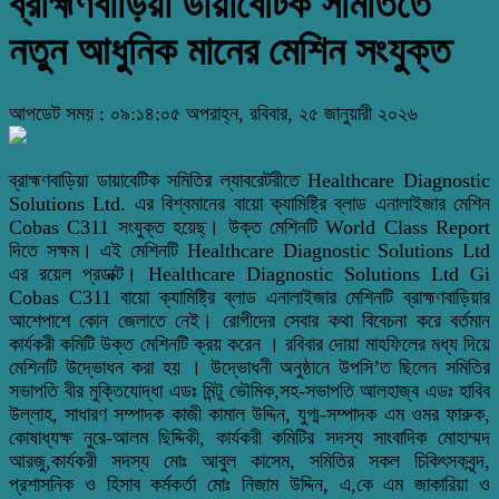
ব্রাহ্মণবাড়িয়া ডায়াবেটিক সমিতিতে
নতুন আধুনিক মানের মেশিন সংযুক্ত
আপডেট সময় : ০৯:১৪:০৫ অপরাহ্ন, রবিবার, ২৫ জানুয়ারী ২০২৬
ব্রাহ্মণবাড়িয়া ডায়াবেটিক সমিতির ল্যাবরেটরীতে Healthcare Diagnostic
Solutions Ltd. এর বিশ্বমানের বায়ো ক্যামিষ্ট্রি ব্লাড এনালাইজার মেশিন
Cobas C311 সংযুক্ত হয়েছ্‌। উক্ত মেশিনটি World Class Report
দিতে সক্ষম। এই মেশিনটি Healthcare Diagnostic Solutions Ltd
এর রয়েল প্রডাক্ট। Healthcare Diagnostic Solutions Ltd Gi
Cobas C311 বায়ো ক্যামিষ্ট্রি ব্লাড এনালাইজার মেশিনটি ব্রাহ্মণবাড়িয়ার
আশেপাশে কোন জেলাতে নেই। রোগীদের সেবার কথা বিবেচনা করে বর্তমান
কার্যকরী কমিটি উক্ত মেশিনটি ক্রয় করেন । রবিবার দোয়া মাহফিলের মধ্য দিয়ে
মেশিনটি উদ্ভোধন করা হয় । উদ্ভোধনী অনুষ্ঠানে উপসি’ত ছিলেন সমিতির
সভাপতি বীর মুক্তিযোদ্ধা এডঃ মিন্টু ভৌমিক,সহ-সভাপতি আলহাজ্ব এডঃ হাবিব
উল্লাহ, সাধারণ সম্পাদক কাজী কামাল উদ্দিন, যুগ্ম-সম্পাদক এম ওমর ফারুক,
কোষাধ্যক্ষ নুরে-আলম ছিদ্দিকী, কার্যকরী কমিটির সদস্য সাংবাদিক মোহাম্মদ
আরজু,কার্যকরী সদস্য মোঃ আবুল কাসেম, সমিতির সকল চিকিৎসকবৃন্দ,
প্রশাসনিক ও হিসাব কর্মকর্তা মোঃ নিজাম উদ্দিন, এ,কে এম জাকারিয়া ও