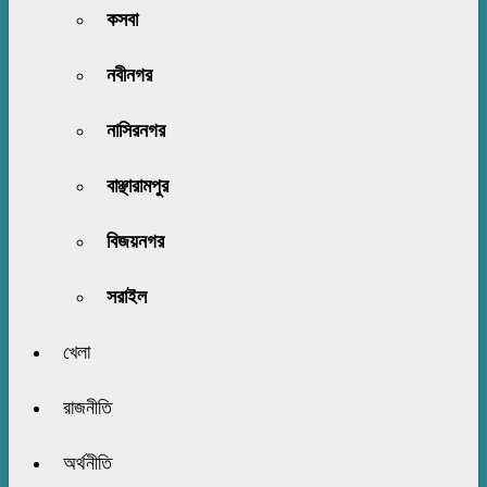
কসবা
নবীনগর
নাসিরনগর
বাঞ্ছারামপুর
বিজয়নগর
সরাইল
খেলা
রাজনীতি
অর্থনীতি