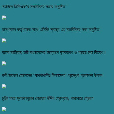
সরাইলে ডিপিএফ’র মতবিনিময় সভায় অনুষ্ঠিত
হাসপাতাল কর্তৃপক্ষের সাথে এসিজি-স্বাস্থ্য এর মতবিনিময় সভা অনুষ্ঠিত
ব্রাহ্মণবাড়িয়ায় তরী বাংলাদেশের উদ্যোগে বৃক্ষরোপণ ও গাছের চারা বিতরণ।
কবি জয়দুল হোসেনের ‘পাখপাখালির মিলনমেলা’ গ্রন্থের প্রকাশনা উৎসব
চুরির দায়ে সুলতানপুরের বোরহান উদ্দিন গ্রেপ্তার, কারাগারে প্রেরণ