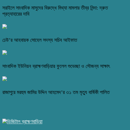
সরাইলে সাংবাদিক মাসুদের বিরুদ্ধে মিথ্যা মামলার তীব্র নিন্দা: দ্রুত
প্রত্যাহারের দাবি
ঢেউ’র আহবায়ক সোহেল সদস্য সচিব আইফাত
সাংবাদিক ইউনিয়ন ব্রাহ্মণবাড়িয়ার ফুলেল শুভেচ্ছা ও সৌজন্য সাক্ষাৎ
রাজাপুরে মরহুম জামির উদ্দিন আহমেদ’র ৩১ তম মৃত্যু বার্ষিকী পালিত