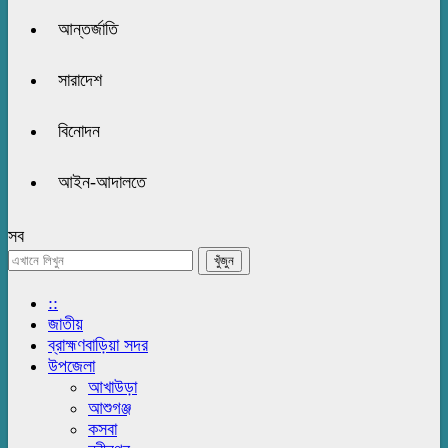
আন্তর্জাতি
সারাদেশ
বিনোদন
আইন-আদালতে
সব
::
জাতীয়
ব্রাহ্মণবাড়িয়া সদর
উপজেলা
আখাউড়া
আশুগঞ্জ
কসবা