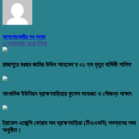
আপলোডকারীর সব সংবাদ
এ ক্যাটাগরির আরো নিউজ
রাজাপুরে মরহুম জামির উদ্দিন আহমেদ’র ৩১ তম মৃত্যু বার্ষিকী পালিত
সাংবাদিক ইউনিয়ন ব্রাহ্মণবাড়িয়ার ফুলেল শুভেচ্ছা ও সৌজন্য সাক্ষাৎ
ট্রাভেল এজেন্সি ফোরাম অব ব্রাহ্মণবাড়িয়া (টিএএফবি) সদস্যদের সভা
অনুষ্ঠিত।