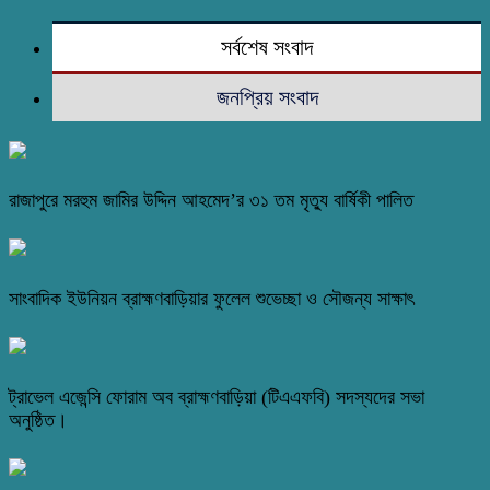
সর্বশেষ সংবাদ
জনপ্রিয় সংবাদ
রাজাপুরে মরহুম জামির উদ্দিন আহমেদ’র ৩১ তম মৃত্যু বার্ষিকী পালিত
সাংবাদিক ইউনিয়ন ব্রাহ্মণবাড়িয়ার ফুলেল শুভেচ্ছা ও সৌজন্য সাক্ষাৎ
ট্রাভেল এজেন্সি ফোরাম অব ব্রাহ্মণবাড়িয়া (টিএএফবি) সদস্যদের সভা
অনুষ্ঠিত।