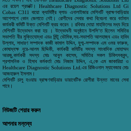
এর রয়েল প্রডাক্ট। Healthcare Diagnostic Solutions Ltd Gi
Cobas C311 বায়ো ক্যামিষ্ট্রি ব্লাড এনালাইজার মেশিনটি ব্রাহ্মণবাড়িয়ার
আশেপাশে কোন জেলাতে নেই। রোগীদের সেবার কথা বিবেচনা করে বর্তমান
কার্যকরী কমিটি উক্ত মেশিনটি ক্রয় করেন । রবিবার দোয়া মাহফিলের মধ্য দিয়ে
মেশিনটি উদ্ভোধন করা হয় । উদ্ভোধনী অনুষ্ঠানে উপসি’ত ছিলেন সমিতির
সভাপতি বীর মুক্তিযোদ্ধা এডঃ মিন্টু ভৌমিক,সহ-সভাপতি আলহাজ্ব এডঃ হাবিব
উল্লাহ, সাধারণ সম্পাদক কাজী কামাল উদ্দিন, যুগ্ম-সম্পাদক এম ওমর ফারুক,
কোষাধ্যক্ষ নুরে-আলম ছিদ্দিকী, কার্যকরী কমিটির সদস্য সাংবাদিক মোহাম্মদ
আরজু,কার্যকরী সদস্য মোঃ আবুল কাসেম, সমিতির সকল চিকিৎসকবৃন্দ,
প্রশাসনিক ও হিসাব কর্মকর্তা মোঃ নিজাম উদ্দিন, এ,কে এম জাকারিয়া ও
Healthcare Diagnostic Solutions Ltd.এর রিজিওনাল ম্যানেজার মোঃ
আজহারুল ইসলাম।
মেশিনটি চালু হওয়ায় ব্রাহ্মণবাড়িয়ার ডায়াবেটিক রোগীরা উন্নত মানের সেবা
পাবে।
নিউজটি শেয়ার করুন
আপনার মন্তব্য