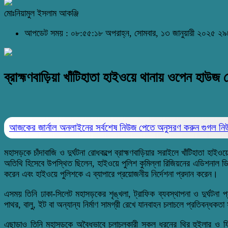
মোঃনিয়ামুল ইসলাম আকঞ্জি
আপডেট সময় : ০৮:৫৫:১৮ অপরাহ্ন, সোমবার, ১৩ জানুয়ারী ২০২৫
২৯
ব্রাহ্মণবাড়িয়া খাঁটিহাতা হাইওয়ে থানায় ওপেন হাউজ ড
আজকের জার্নাল অনলাইনের সর্বশেষ নিউজ পেতে অনুসরণ করুন
গুগল ন
মহাসড়কে চাঁদাবাজি ও দুর্ঘটনা রোধকল্পে ব্রাহ্মণবাড়িয়ার সরাইলে খাঁটিহাতা হা
অতিথি হিসেবে উপস্থিত ছিলেন, হাইওয়ে পুলিশ কুমিল্লা রিজিয়নের এডিশনাল 
করেন এবং হাইওয়ে পুলিশকে এ ব্যাপারে প্রয়োজনীয় নির্দেশনা প্রদান করেন।
এসময় তিনি ঢাকা-সিলেট মহাসড়কের শৃঙ্খলা, ট্রাফিক ব্যবস্থাপনা ও দুর্ঘটন
পাথর, বালু, ইট বা অন্যান্য নির্মাণ সামগ্রী রেখে যানবাহন চলাচলে প্রতিবন্ধকত
এছাড়াও তিনি মহাসড়কে অবৈধভাবে চলাচলকারী সকল ধরনের থ্রি হুইলার ও ফিট