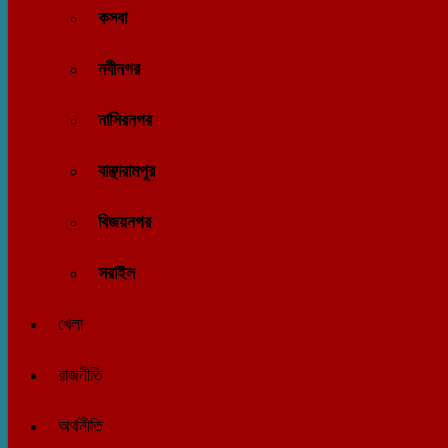
কসবা
নবীনগর
নাসিরনগর
বাঞ্ছারামপুর
বিজয়নগর
সরাইল
খেলা
রাজনীতি
অর্থনীতি