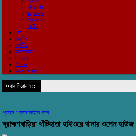
নবীনগর
নাসিরনগর
বাঞ্ছারামপুর
বিজয়নগর
সরাইল
খেলা
রাজনীতি
অর্থনীতি
আন্তর্জাতি
সারাদেশ
বিনোদন
আইন-আদালতে
সংবাদ শিরোনাম ::
প্রচ্ছদ /
ব্রাহ্মণবাড়িয়া সদর
ব্রাহ্মণবাড়িয়া খাঁটিহাতা হাইওয়ে থানায় ওপেন হাউজ 