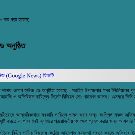
৮ বার পড়া হয়েছে
ে অনুষ্ঠিত
িউজ (Google News)
ফিডটি
ইওয়ে থানায় ওপেন হাউজ ডে অনুষ্ঠিত হয়েছে। সরাইল উপজেলার সদর ইউনিয়নের পূর্ব ক
ডিআইজি ও অতিরিক্ত দায়িত্বে সিলেট রিজিয়ন মো: খাইরুল আলম। এসময়ে তিনি মহ
া প্রতিরোধে আন্তরিকভাবে সরকারি দায়িত্ব পালন করার জন্য সংশ্লিষ্ট সকল অফ
া সৃষ্টি করতে না পারে সেই ব্যাপারে প্রয়োজনীয় পদক্ষেপ গ্রহণ করার জন্য অফিসার ই
নেস বিহীন গাড়ির বিরুদ্ধে কঠোর আইনগত ব্যবস্থা গ্রহণ করতে অফিসার ইনচা