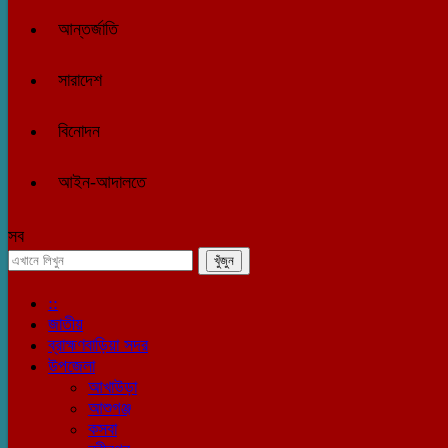
আন্তর্জাতি
সারাদেশ
বিনোদন
আইন-আদালতে
সব
::
জাতীয়
ব্রাহ্মণবাড়িয়া সদর
উপজেলা
আখাউড়া
আশুগঞ্জ
কসবা