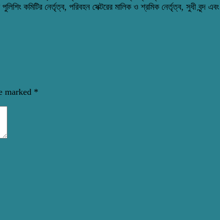
লিশিং কমিটির নের্তৃত্ব, পরিবহন সেক্টরের মালিক ও শ্রমিক নের্তৃত্ব, সুধী বৃন্দ এবং
re marked
*