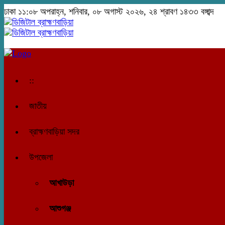
ঢাকা
১১:০৮ অপরাহ্ন, শনিবার, ০৮ অগাস্ট ২০২৬, ২৪ শ্রাবণ ১৪৩৩ বঙ্গাব্দ
::
জাতীয়
ব্রাহ্মণবাড়িয়া সদর
উপজেলা
আখাউড়া
আশুগঞ্জ