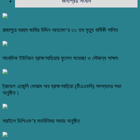
জনপ্রিয় সংবাদ
রাজাপুরে মরহুম জামির উদ্দিন আহমেদ’র ৩১ তম মৃত্যু বার্ষিকী পালিত
সাংবাদিক ইউনিয়ন ব্রাহ্মণবাড়িয়ার ফুলেল শুভেচ্ছা ও সৌজন্য সাক্ষাৎ
ট্রাভেল এজেন্সি ফোরাম অব ব্রাহ্মণবাড়িয়া (টিএএফবি) সদস্যদের সভা
অনুষ্ঠিত।
সরাইলে ডিপিএফ’র মতবিনিময় সভায় অনুষ্ঠিত