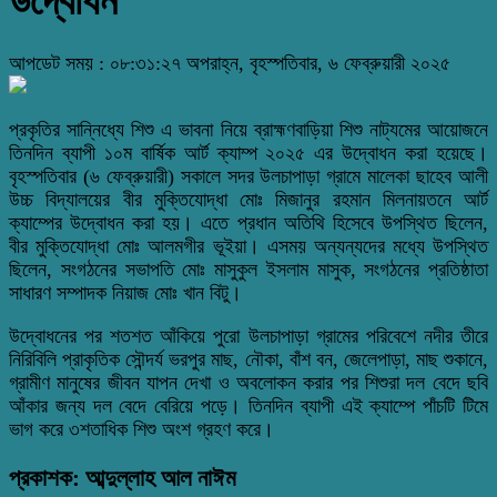
উদ্বোধন
আপডেট সময় : ০৮:৩১:২৭ অপরাহ্ন, বৃহস্পতিবার, ৬ ফেব্রুয়ারী ২০২৫
প্রকৃতির সান্নিধ্যে শিশু এ ভাবনা নিয়ে ব্রাহ্মণবাড়িয়া শিশু নাট্যমের আয়োজনে
তিনদিন ব্যাপী ১০ম বার্ষিক আর্ট ক্যাম্প ২০২৫ এর উদ্বোধন করা হয়েছে।
বৃহস্পতিবার (৬ ফেব্রুয়ারী) সকালে সদর উলচাপাড়া গ্রামে মালেকা ছাহেব আলী
উচ্চ বিদ্যালয়ের বীর মুক্তিযোদ্ধা মোঃ মিজানুর রহমান মিলনায়তনে আর্ট
ক্যাম্পের উদ্বোধন করা হয়। এতে প্রধান অতিথি হিসেবে উপস্থিত ছিলেন,
বীর মুক্তিযোদ্ধা মোঃ আলমগীর ভূইয়া। এসময় অন্যন্যদের মধ্যে উপস্থিত
ছিলেন, সংগঠনের সভাপতি মোঃ মাসুকুল ইসলাম মাসুক, সংগঠনের প্রতিষ্ঠাতা
সাধারণ সম্পাদক নিয়াজ মোঃ খান বিটু।
উদ্বোধনের পর শতশত আঁকিয়ে পুরো উলচাপাড়া গ্রামের পরিবেশে নদীর তীরে
নিরিবিলি প্রাকৃতিক সৌন্দর্য ভরপুর মাছ, নৌকা, বাঁশ বন, জেলেপাড়া, মাছ শুকানে,
গ্রামীণ মানুষের জীবন যাপন দেখা ও অবলোকন করার পর শিশুরা দল বেদে ছবি
আঁকার জন্য দল বেদে বেরিয়ে পড়ে। তিনদিন ব্যাপী এই ক্যাম্পে পাঁচটি টিমে
ভাগ করে ৩শতাধিক শিশু অংশ গ্রহণ করে।
প্রকাশক: আব্দুল্লাহ আল নাঈম