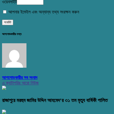
ওয়েবসাইট
আপনার ইমেইল এবং অন্যান্য তথ্য সংরক্ষন করুন
আপলোডকারীর তথ্য
আপলোডকারীর সব সংবাদ
এ ক্যাটাগরির আরো নিউজ
রাজাপুরে মরহুম জামির উদ্দিন আহমেদ’র ৩১ তম মৃত্যু বার্ষিকী পালিত