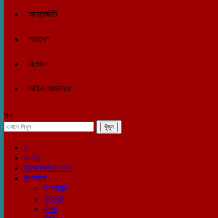
আন্তর্জাতি
সারাদেশ
বিনোদন
আইন-আদালতে
সব
::
জাতীয়
ব্রাহ্মণবাড়িয়া সদর
উপজেলা
আখাউড়া
আশুগঞ্জ
কসবা