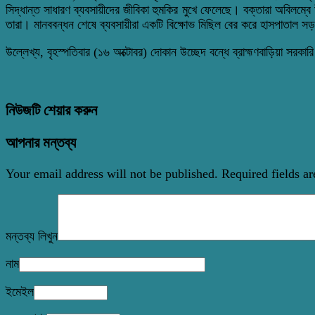
সিদ্ধান্ত সাধারণ ব্যবসায়ীদের জীবিকা হুমকির মুখে ফেলেছে।
বক্তারা অবিলম্বে 
তারা।
মানববন্ধন শেষে ব্যবসায়ীরা একটি বিক্ষোভ মিছিল বের করে হাসপাতাল 
উল্লেখ্য, বৃহস্পতিবার (১৬ অক্টোবর) দোকান উচ্ছেদ বন্ধে ব্রাহ্মণবাড়িয়া সরকা
নিউজটি শেয়ার করুন
আপনার মন্তব্য
Your email address will not be published.
Required fields a
মন্তব্য লিখুন
নাম
ইমেইল