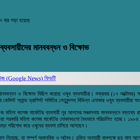
৭ বার পড়া হয়েছে
 ব্যবসায়ীদের মানববন্ধন ও বিক্ষোভ
িউজ (Google News)
ফিডটি
ে মানববন্ধন ও বিক্ষোভ মিছিল করেছে ওষুধ ব্যবসায়ীরা। শুক্রবার (১৭ অক্টোবর)
 কেমিস্ট অ্যান্ড ড্রাগিস্ট সমিতির নেতৃবৃন্দসহ বিভিন্ন এলাকার ওষুধ ব্যবসায়ীরা 
বে এবং মহিলা কলেজ মার্কেটের ব্যবসায়ী নূর আলমের সঞ্চালনায় মানববন্ধনে বক্তব্
ড়িয়া সরকারি মহিলা কলেজ মার্কেটের দোকানগুলো বৈধভাবে পরিচালিত হচ্ছে। ১৯৮৪ স
িত ভাড়া পরিশোধ করে ওষুধের ব্যবসা চালিয়ে আসছেন।
্যোগ নিয়েছে, যা সম্পূর্ণ অমানবিক ও অবৈধ। চুক্তি অনুযায়ী কমপক্ষে ছয় মাস