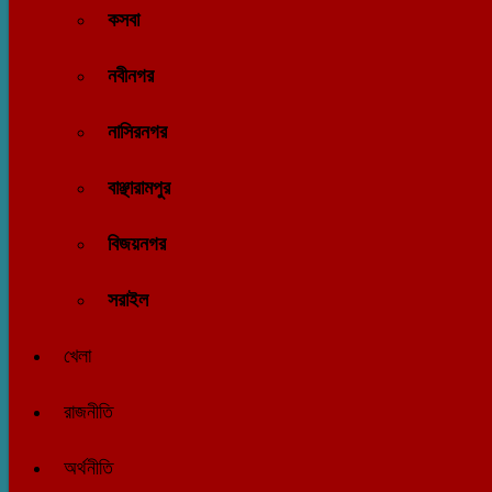
কসবা
নবীনগর
নাসিরনগর
বাঞ্ছারামপুর
বিজয়নগর
সরাইল
খেলা
রাজনীতি
অর্থনীতি