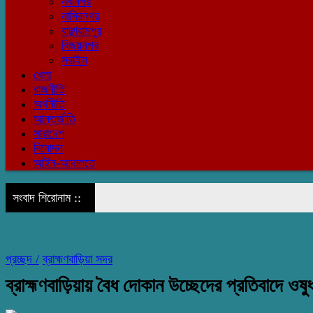
নবীনগর
নাসিরনগর
বাঞ্ছারামপুর
বিজয়নগর
সরাইল
খেলা
রাজনীতি
অর্থনীতি
আন্তর্জাতি
সারাদেশ
বিনোদন
আইন-আদালতে
সংবাদ শিরোনাম ::
প্রচ্ছদ /
ব্রাহ্মণবাড়িয়া সদর
ব্রাহ্মণবাড়িয়ায় বৈধ দোকান উচ্ছেদের প্রতিবাদে ওষু