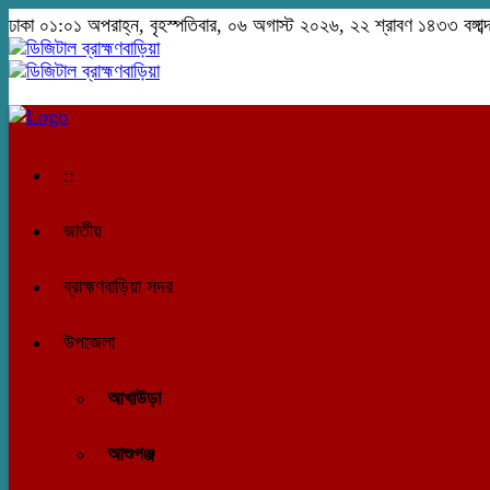
ঢাকা
০১:০১ অপরাহ্ন, বৃহস্পতিবার, ০৬ অগাস্ট ২০২৬, ২২ শ্রাবণ ১৪৩৩ বঙ্গাব্
::
জাতীয়
ব্রাহ্মণবাড়িয়া সদর
উপজেলা
আখাউড়া
আশুগঞ্জ