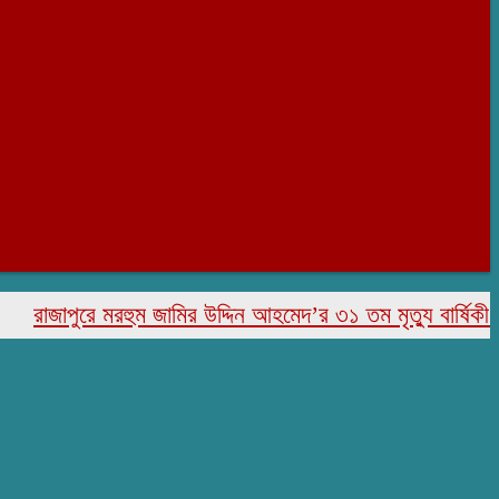
জাপুরে মরহুম জামির উদ্দিন আহমেদ’র ৩১ তম মৃত্যু বার্ষিকী পালিত