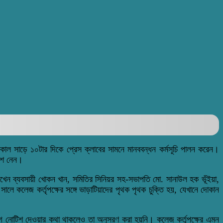
 সকাল সাড়ে ১০টার দিকে প্রেস ক্লাবের সামনে মানববন্ধন কর্মসূচি পালন করেন।
অংশ নেন।
য রাখেন ব্যবসায়ী খোকন খান, সমিতির সিনিয়র সহ-সভাপতি মো. সানাউল হক ভূঁইয়া,
ালে কলেজ কর্তৃপক্ষের সঙ্গে ভাড়াটিয়াদের পৃথক পৃথক চুক্তি হয়, যেখানে দোকান
 আগে নোটিশ দেওয়ার কথা থাকলেও তা অনুসরণ করা হয়নি। কলেজ কর্তৃপক্ষের এমন